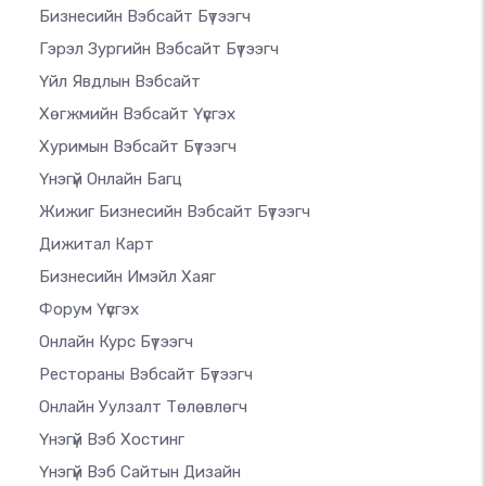
Бизнесийн Вэбсайт Бүтээгч
Гэрэл Зургийн Вэбсайт Бүтээгч
Үйл Явдлын Вэбсайт
Хөгжмийн Вэбсайт Үүсгэх
Хуримын Вэбсайт Бүтээгч
Үнэгүй Онлайн Багц
Жижиг Бизнесийн Вэбсайт Бүтээгч
Дижитал Карт
Бизнесийн Имэйл Хаяг
Форум Үүсгэх
Онлайн Курс Бүтээгч
Рестораны Вэбсайт Бүтээгч
Онлайн Уулзалт Төлөвлөгч
Үнэгүй Вэб Хостинг
Үнэгүй Вэб Сайтын Дизайн