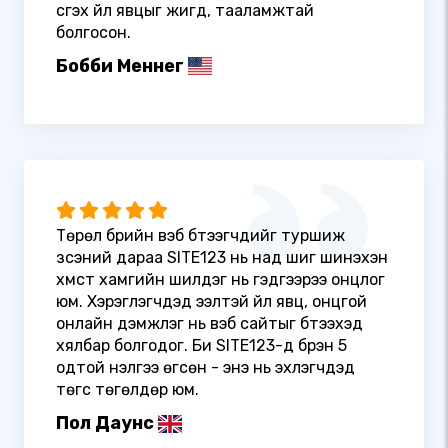
үүсгэх үйл явцыг жигд, тааламжтай
болгосон.
Бобби Меннег
Төрөл бүрийн вэб бүтээгчдийг туршиж
үзсэний дараа SITE123 нь над шиг шинэхэн
хүмүүст хамгийн шилдэг нь гэдгээрээ онцлог
юм. Хэрэглэгчдэд ээлтэй үйл явц, онцгой
онлайн дэмжлэг нь вэб сайтыг бүтээхэд
хялбар болгодог. Би SITE123-д бүрэн 5
одтой үнэлгээ өгсөн - энэ нь эхлэгчдэд
төгс төгөлдөр юм.
Пол Даунс