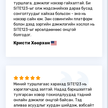
туршлага, дэмжлэг үнэхээр гайхалтай. Би
SITE123-ыг олж мэдсэнийхээ дараа бусад
сонголтуудыг хайхаа больсон - энэ нь
үнэхээр сайн юм. Зөн совингийн платформ
болон дээд зэргийн дэмжлэгийн хослол нь
SITE123-ыг өрсөлдөөнөөс онцгой
болгодог.
Кристи Хөөрхөн
Миний туршлагаас харахад SITE123 нь
хэрэглэгчдэд ээлтэй. Надад бэрхшээлтэй
тулгарсан ховор тохиолдлуудад тэдний
онлайн дэмжлэг онцгой байсан. Тэд
аливаа асуудлыг хурдан шийдэж, вэбсайт