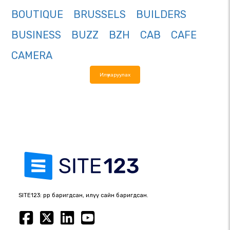
BOUTIQUE
BRUSSELS
BUILDERS
BUSINESS
BUZZ
BZH
CAB
CAFE
CAMERA
Илүү харуулах
SITE123: өөрөөр баригдсан, илүү сайн баригдсан.