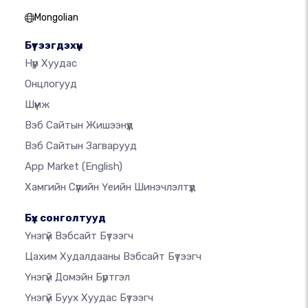
Mongolian
Бүтээгдэхүүн
Нүүр Хуудас
Онцлогууд
Шүүмж
Вэб Сайтын Жишээнүүд
Вэб Сайтын Загварууд
App Market
(English)
Хамгийн Сүүлийн Үеийн Шинэчлэлтүүд
Бүх сонголтууд
Үнэгүй Вэбсайт Бүтээгч
Цахим Худалдааны Вэбсайт Бүтээгч
Үнэгүй Домэйн Бүртгэл
Үнэгүй Буух Хуудас Бүтээгч