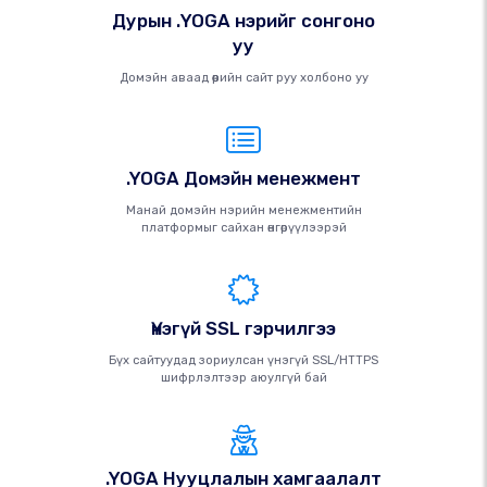
Дурын .YOGA нэрийг сонгоно
уу
Домэйн аваад өөрийн сайт руу холбоно уу
.YOGA Домэйн менежмент
Манай домэйн нэрийн менежментийн
платформыг сайхан өнгөрүүлээрэй
Үнэгүй SSL гэрчилгээ
Бүх сайтуудад зориулсан үнэгүй SSL/HTTPS
шифрлэлтээр аюулгүй бай
.YOGA Нууцлалын хамгаалалт