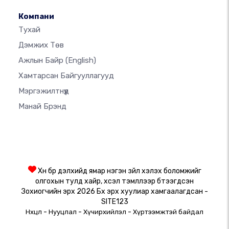
Компани
Тухай
Дэмжих Төв
Ажлын Байр
(English)
Хамтарсан Байгууллагууд
Мэргэжилтнүүд
Манай Брэнд
Хүн бүр дэлхийд ямар нэгэн зүйл хэлэх боломжийг
олгохын тулд хайр, хүсэл тэмүүллээр бүтээгдсэн
Зохиогчийн эрх 2026 Бүх эрх хуулиар хамгаалагдсан -
SITE123
-
-
-
Нөхцөл
Нууцлал
Хүчирхийлэл
Хүртээмжтэй байдал