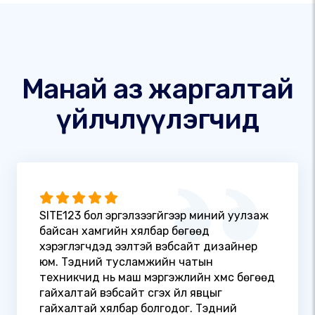
Манай аз жаргалтай
үйлчлүүлэгчид
SITE123 бол эргэлзээгүйгээр миний уулзаж
байсан хамгийн хялбар бөгөөд
хэрэглэгчдэд ээлтэй вэбсайт дизайнер
юм. Тэдний тусламжийн чатын
техникчид нь маш мэргэжлийн хүмүүс бөгөөд
гайхалтай вэбсайт үүсгэх үйл явцыг
гайхалтай хялбар болгодог. Тэдний