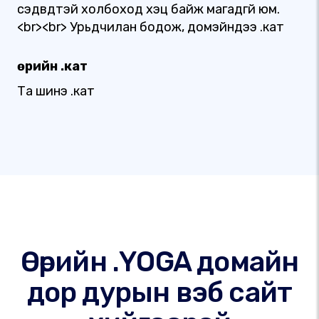
сэдвүүдтэй холбоход хэцүү байж магадгүй юм.
<br><br> Урьдчилан бодож, домэйндээ .кат
Өөрийн .кат
Та шинэ .кат
Өөрийн .YOGA домайн
дор дурын вэб сайт