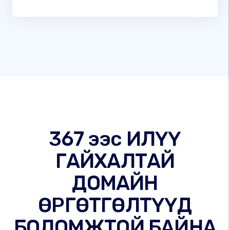
367 ээс ИЛҮҮ
ГАЙХАЛТАЙ
ДОМАЙН
ӨРГӨТГӨЛТҮҮД
БОЛОМЖТОЙ БАЙНА