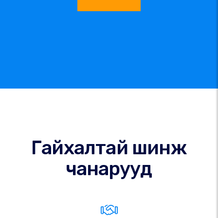
Гайхалтай шинж
чанарууд