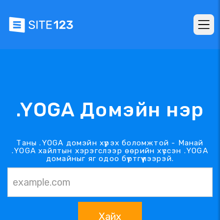
.YOGA Домэйн нэр
Таны .YOGA домэйн хүрэх боломжтой - Манай
.YOGA хайлтын хэрэгслээр өөрийн хүссэн .YOGA
домайныг яг одоо бүртгүүлээрэй.
Хайх