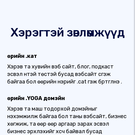
Хэрэгтэй зөвлөмжүүд
Өөрийн .кат
Хэрэв та хувийн вэб сайт, блог, подкаст
эсвэл үүнтэй төстэй бусад вэбсайт үүсгэж
байгаа бол өөрийн нэрийг .cat гэж бүртгүүлнэ үү.
Өөрийн .YOGA домэйн
Хэрэв та маш тодорхой домэйныг
нэхэмжилж байгаа бол таны вэбсайт, бизнес
хөгжиж, та өөр өөр аргаар зарах эсвэл
бизнес эрхлэхийг хүсч байвал бусад