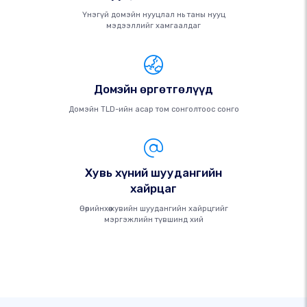
Үнэгүй домэйн нууцлал нь таны нууц
мэдээллийг хамгаалдаг
Домэйн өргөтгөлүүд
Домэйн TLD-ийн асар том сонголтоос сонго
Хувь хүний ​​шуудангийн
хайрцаг
Өөрийнхөө хувийн шуудангийн хайрцгийг
мэргэжлийн түвшинд хий