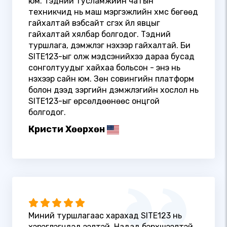
юм. Тэдний тусламжийн чатын
техникчид нь маш мэргэжлийн хүмүүс бөгөөд
гайхалтай вэбсайт үүсгэх үйл явцыг
гайхалтай хялбар болгодог. Тэдний
туршлага, дэмжлэг үнэхээр гайхалтай. Би
SITE123-ыг олж мэдсэнийхээ дараа бусад
сонголтуудыг хайхаа больсон - энэ нь
үнэхээр сайн юм. Зөн совингийн платформ
болон дээд зэргийн дэмжлэгийн хослол нь
SITE123-ыг өрсөлдөөнөөс онцгой
болгодог.
Кристи Хөөрхөн
Миний туршлагаас харахад SITE123 нь
хэрэглэгчдэд ээлтэй. Надад бэрхшээлтэй