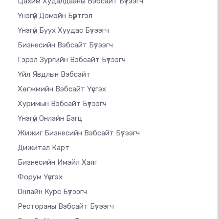
Цахим Худалдааны Вэбсайт Бүтээгч
Үнэгүй Домэйн Бүртгэл
Үнэгүй Буух Хуудас Бүтээгч
Бизнесийн Вэбсайт Бүтээгч
Гэрэл Зургийн Вэбсайт Бүтээгч
Үйл Явдлын Вэбсайт
Хөгжмийн Вэбсайт Үүсгэх
Хуримын Вэбсайт Бүтээгч
Үнэгүй Онлайн Багц
Жижиг Бизнесийн Вэбсайт Бүтээгч
Дижитал Карт
Бизнесийн Имэйл Хаяг
Форум Үүсгэх
Онлайн Курс Бүтээгч
Рестораны Вэбсайт Бүтээгч