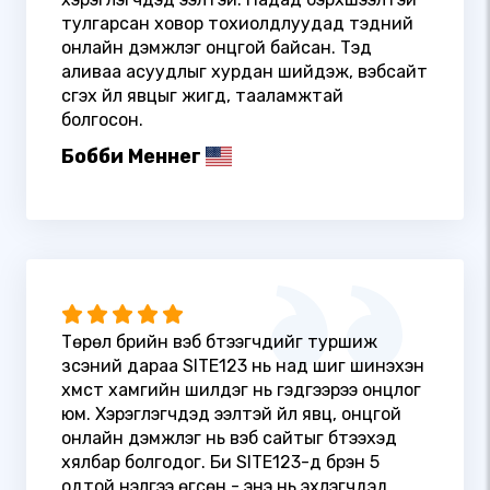
тулгарсан ховор тохиолдлуудад тэдний
онлайн дэмжлэг онцгой байсан. Тэд
аливаа асуудлыг хурдан шийдэж, вэбсайт
үүсгэх үйл явцыг жигд, тааламжтай
болгосон.
Бобби Меннег
Төрөл бүрийн вэб бүтээгчдийг туршиж
үзсэний дараа SITE123 нь над шиг шинэхэн
хүмүүст хамгийн шилдэг нь гэдгээрээ онцлог
юм. Хэрэглэгчдэд ээлтэй үйл явц, онцгой
онлайн дэмжлэг нь вэб сайтыг бүтээхэд
хялбар болгодог. Би SITE123-д бүрэн 5
одтой үнэлгээ өгсөн - энэ нь эхлэгчдэд