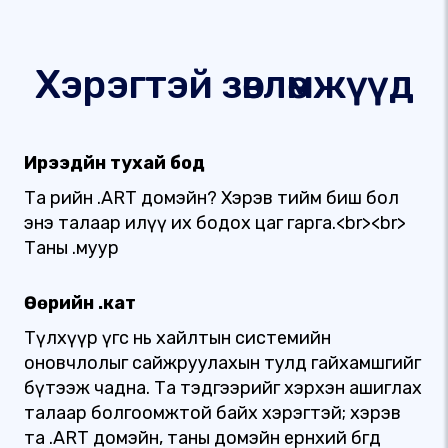
Хэрэгтэй зөвлөмжүүд
Ирээдүйн тухай бод
Та өөрийн .ART домэйн? Хэрэв тийм биш бол
энэ талаар илүү их бодох цаг гарга.<br><br>
Таны .муур
Өөрийн .кат
Түлхүүр үгс нь хайлтын системийн
оновчлолыг сайжруулахын тулд гайхамшгийг
бүтээж чадна. Та тэдгээрийг хэрхэн ашиглах
талаар болгоомжтой байх хэрэгтэй; хэрэв
та .ART домэйн, таны домэйн ерөнхий бөгөөд