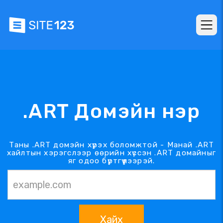
.ART Домэйн нэр
Таны .ART домэйн хүрэх боломжтой - Манай .ART
хайлтын хэрэгслээр өөрийн хүссэн .ART домайныг
яг одоо бүртгүүлээрэй.
Хайх