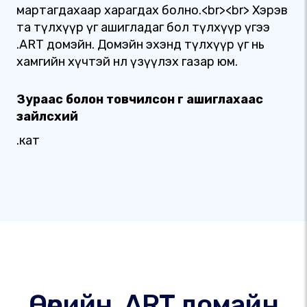
мартагдахаар харагдах болно.<br><br> Хэрэв
та түлхүүр үг ашигладаг бол түлхүүр үгээ
.ART домэйн. Домэйн эхэнд түлхүүр үг нь
хамгийн хүчтэй нөлөө үзүүлэх газар юм.
Зураас болон товчилсон үг ашиглахаас
зайлсхий
.кат
Өөрийн .ART домайн