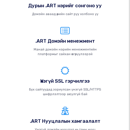
Дурын .ART нэрийг сонгоно уу
Домэйн аваад өөрийн сайт руу холбоно уу
.ART Домэйн менежмент
Манай домэйн нэрийн менежментийн
платформыг сайхан өнгөрүүлээрэй
Үнэгүй SSL гэрчилгээ
Бүх сайтуудад зориулсан үнэгүй SSL/HTTPS
шифрлэлтээр аюулгүй бай
.ART Нууцлалын хамгаалалт
Үнэгүй домэйн нууцлал нь таны нууц