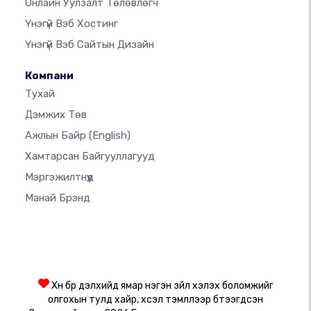
Онлайн Уулзалт Төлөвлөгч
Үнэгүй Вэб Хостинг
Үнэгүй Вэб Сайтын Дизайн
Компани
Тухай
Дэмжих Төв
Ажлын Байр
(English)
Хамтарсан Байгууллагууд
Мэргэжилтнүүд
Манай Брэнд
Хүн бүр дэлхийд ямар нэгэн зүйл хэлэх боломжийг
олгохын тулд хайр, хүсэл тэмүүллээр бүтээгдсэн