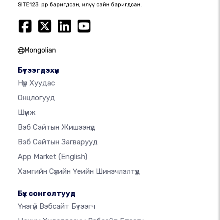
SITE123: өөрөөр баригдсан, илүү сайн баригдсан.
Mongolian
Бүтээгдэхүүн
Нүүр Хуудас
Онцлогууд
Шүүмж
Вэб Сайтын Жишээнүүд
Вэб Сайтын Загварууд
App Market
(English)
Хамгийн Сүүлийн Үеийн Шинэчлэлтүүд
Бүх сонголтууд
Үнэгүй Вэбсайт Бүтээгч