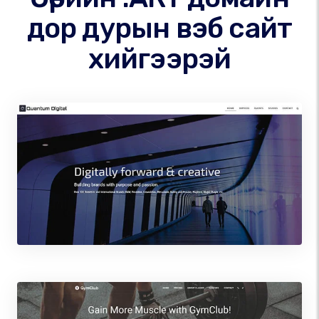
дор дурын вэб сайт
хийгээрэй