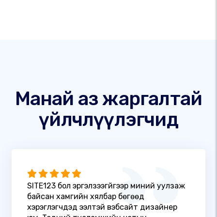
Манай аз жаргалтай
үйлчлүүлэгчид
SITE123 бол эргэлзээгүйгээр миний уулзаж
байсан хамгийн хялбар бөгөөд
хэрэглэгчдэд ээлтэй вэбсайт дизайнер