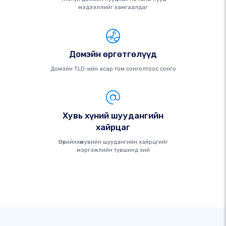
мэдээллийг хамгаалдаг
Домэйн өргөтгөлүүд
Домэйн TLD-ийн асар том сонголтоос сонго
Хувь хүний ​​шуудангийн
хайрцаг
Өөрийнхөө хувийн шуудангийн хайрцгийг
мэргэжлийн түвшинд хий