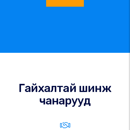
Гайхалтай шинж
чанарууд