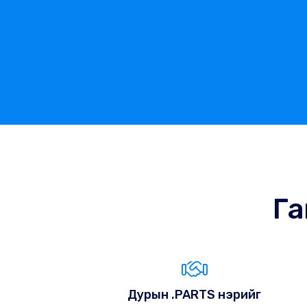
Га
Дурын .PARTS нэрийг