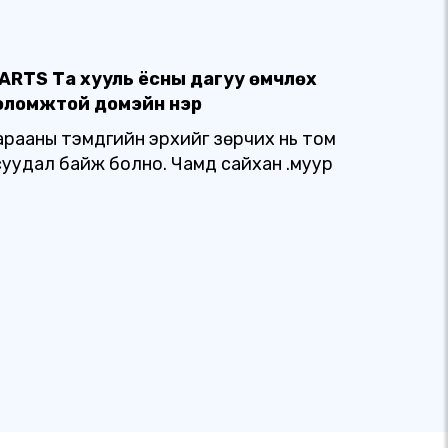
PARTS Та хууль ёсны дагуу өмчлөх
оломжтой домэйн нэр
арааны тэмдгийн эрхийг зөрчих нь том
суудал байж болно. Чамд сайхан .муур