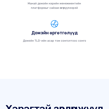
Манай домэйн нэрийн менежментийн
платформыг сайхан өнгөрүүлээрэй
Домэйн өргөтгөлүүд
Домэйн TLD-ийн асар том сонголтоос сонго
Хэрэгтэй зөвлөмжүүд