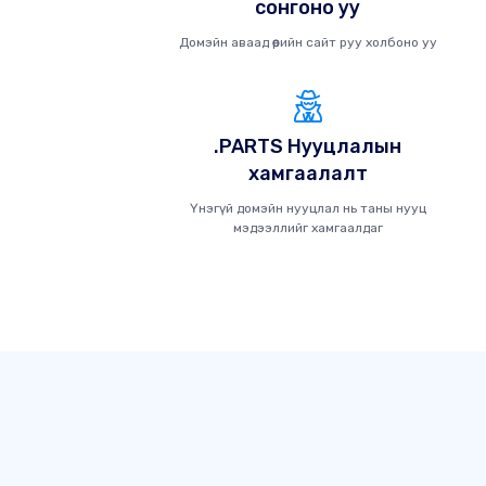
сонгоно уу
Домэйн аваад өөрийн сайт руу холбоно уу
.PARTS Нууцлалын
хамгаалалт
Үнэгүй домэйн нууцлал нь таны нууц
мэдээллийг хамгаалдаг