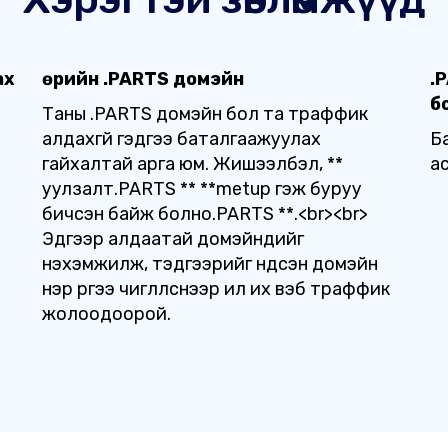
ах
Өөрийн .PARTS домэйн
.
б
Таны .PARTS домэйн бол та траффик
алдахгүй гэдгээ баталгаажуулах
Б
гайхалтай арга юм. Жишээлбэл, **
а
уулзалт.PARTS ** **metup гэж буруу
бичсэн байж болно.PARTS **.<br><br>
Эдгээр алдаатай домэйнүүдийг
нэхэмжилж, тэдгээрийг үндсэн домэйн
нэр рүүгээ чиглүүлснээр илүү их вэб траффик
жолоодоорой.