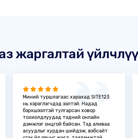
аз жаргалтай үйлчлү
Миний туршлагаас харахад SITE123
нь хэрэглэгчдэд ээлтэй. Надад
бэрхшээлтэй тулгарсан ховор
тохиолдлуудад тэдний онлайн
дэмжлэг онцгой байсан. Тэд аливаа
асуудлыг хурдан шийдэж, вэбсайт
үүсгэх үйл явцыг жигд, тааламжтай