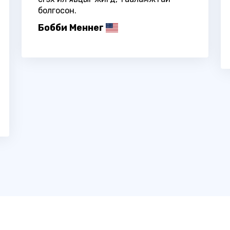
болгосон.
Бобби Меннег