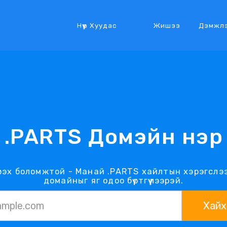
Нүүр Хуудас
Жишээ
Дэмжл
.PARTS Домэйн нэр
рэх боломжтой - Манай .PARTS хайлтын хэрэгслээ
домайныг яг одоо бүртгүүлээрэй.
Хайх