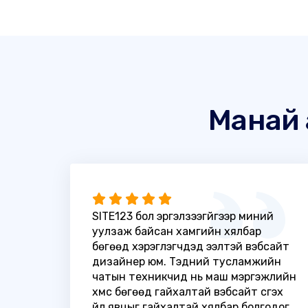
Манай 
SITE123 бол эргэлзээгүйгээр миний
уулзаж байсан хамгийн хялбар
бөгөөд хэрэглэгчдэд ээлтэй вэбсайт
дизайнер юм. Тэдний тусламжийн
чатын техникчид нь маш мэргэжлийн
хүмүүс бөгөөд гайхалтай вэбсайт үүсгэх
үйл явцыг гайхалтай хялбар болгодог.