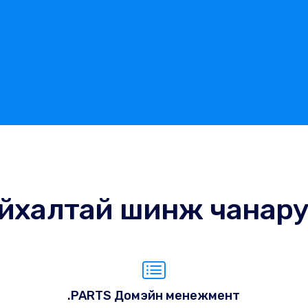
йхалтай шинж чанар
.PARTS Домэйн менежмент