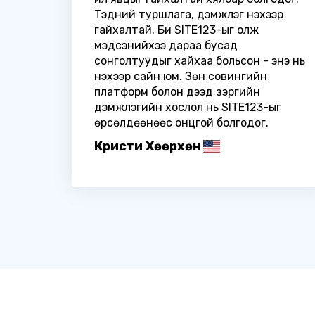
Тэдний туршлага, дэмжлэг үнэхээр
гайхалтай. Би SITE123-ыг олж
мэдсэнийхээ дараа бусад
сонголтуудыг хайхаа больсон - энэ нь
үнэхээр сайн юм. Зөн совингийн
платформ болон дээд зэргийн
дэмжлэгийн хослол нь SITE123-ыг
өрсөлдөөнөөс онцгой болгодог.
Кристи Хөөрхөн