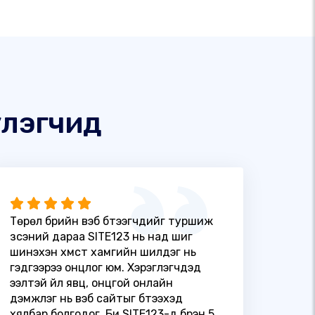
үлэгчид
Төрөл бүрийн вэб бүтээгчдийг туршиж
үзсэний дараа SITE123 нь над шиг
шинэхэн хүмүүст хамгийн шилдэг нь
гэдгээрээ онцлог юм. Хэрэглэгчдэд
ээлтэй үйл явц, онцгой онлайн
дэмжлэг нь вэб сайтыг бүтээхэд
хялбар болгодог. Би SITE123-д бүрэн 5