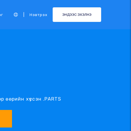
|
эг
Нэвтрэх
ЭНДЭЭС ЭХЭЛНЭ
р өөрийн хүссэн .PARTS