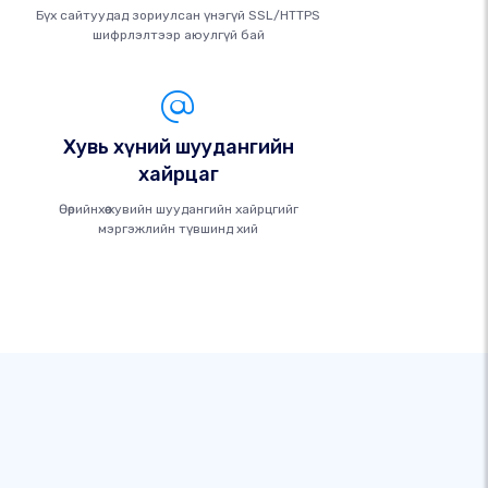
Бүх сайтуудад зориулсан үнэгүй SSL/HTTPS
шифрлэлтээр аюулгүй бай
Хувь хүний ​​шуудангийн
хайрцаг
Өөрийнхөө хувийн шуудангийн хайрцгийг
мэргэжлийн түвшинд хий