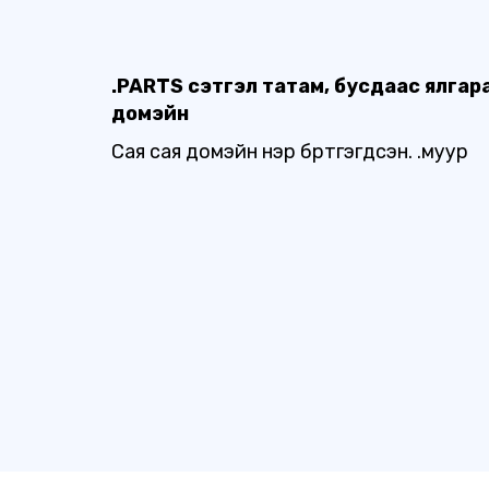
.PARTS сэтгэл татам, бусдаас ялгар
домэйн
Сая сая домэйн нэр бүртгэгдсэн. .муур