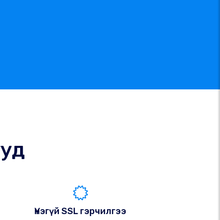
ууд
Үнэгүй SSL гэрчилгээ