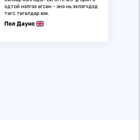
одтой үнэлгээ өгсөн - энэ нь эхлэгчдэд
төгс төгөлдөр юм.
Пол Даунс