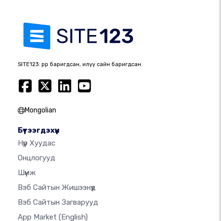
SITE123: өөрөөр баригдсан, илүү сайн баригдсан.
Mongolian
Бүтээгдэхүүн
Нүүр Хуудас
Онцлогууд
Шүүмж
Вэб Сайтын Жишээнүүд
Вэб Сайтын Загварууд
App Market
(English)