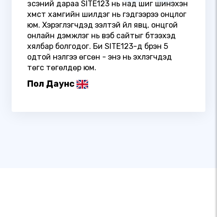
үзсэний дараа SITE123 нь над шиг шинэхэн
хүмүүст хамгийн шилдэг нь гэдгээрээ онцлог
юм. Хэрэглэгчдэд ээлтэй үйл явц, онцгой
онлайн дэмжлэг нь вэб сайтыг бүтээхэд
хялбар болгодог. Би SITE123-д бүрэн 5
одтой үнэлгээ өгсөн - энэ нь эхлэгчдэд
төгс төгөлдөр юм.
Пол Даунс