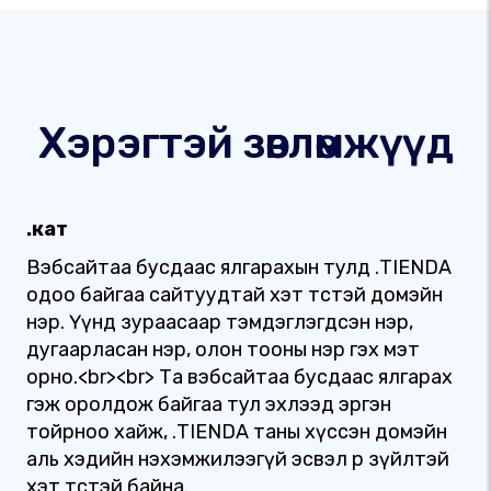
Хэрэгтэй зөвлөмжүүд
.кат
Вэбсайтаа бусдаас ялгарахын тулд .TIENDA
одоо байгаа сайтуудтай хэт төстэй домэйн
нэр. Үүнд зураасаар тэмдэглэгдсэн нэр,
дугаарласан нэр, олон тооны нэр гэх мэт
орно.<br><br> Та вэбсайтаа бусдаас ялгарах
гэж оролдож байгаа тул эхлээд эргэн
тойрноо хайж, .TIENDA таны хүссэн домэйн
аль хэдийн нэхэмжилээгүй эсвэл өөр зүйлтэй
хэт төстэй байна.