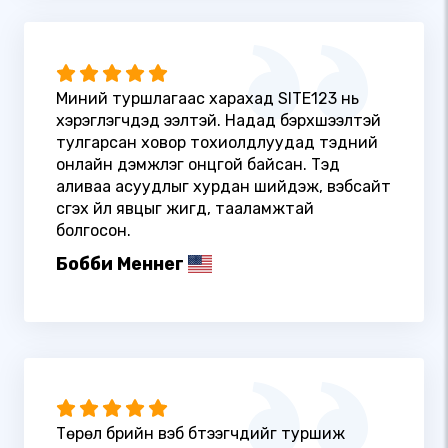
Миний туршлагаас харахад SITE123 нь
хэрэглэгчдэд ээлтэй. Надад бэрхшээлтэй
тулгарсан ховор тохиолдлуудад тэдний
онлайн дэмжлэг онцгой байсан. Тэд
аливаа асуудлыг хурдан шийдэж, вэбсайт
үүсгэх үйл явцыг жигд, тааламжтай
болгосон.
Бобби Меннег
Төрөл бүрийн вэб бүтээгчдийг туршиж