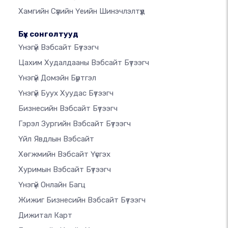
Хамгийн Сүүлийн Үеийн Шинэчлэлтүүд
Бүх сонголтууд
Үнэгүй Вэбсайт Бүтээгч
Цахим Худалдааны Вэбсайт Бүтээгч
Үнэгүй Домэйн Бүртгэл
Үнэгүй Буух Хуудас Бүтээгч
Бизнесийн Вэбсайт Бүтээгч
Гэрэл Зургийн Вэбсайт Бүтээгч
Үйл Явдлын Вэбсайт
Хөгжмийн Вэбсайт Үүсгэх
Хуримын Вэбсайт Бүтээгч
Үнэгүй Онлайн Багц
Жижиг Бизнесийн Вэбсайт Бүтээгч
Дижитал Карт