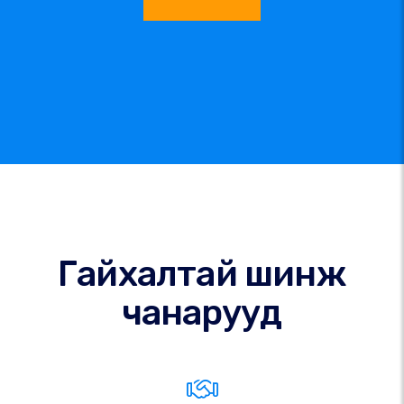
Гайхалтай шинж
чанарууд