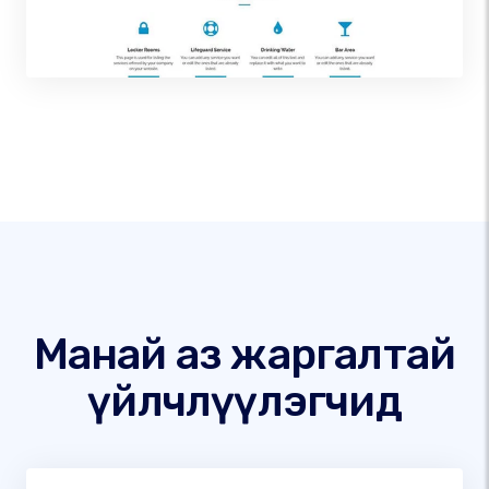
Манай аз жаргалтай
үйлчлүүлэгчид