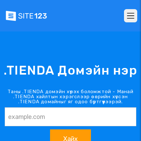
.TIENDA Домэйн нэр
Таны .TIENDA домэйн хүрэх боломжтой - Манай
.TIENDA хайлтын хэрэгслээр өөрийн хүссэн
.TIENDA домайныг яг одоо бүртгүүлээрэй.
Хайх