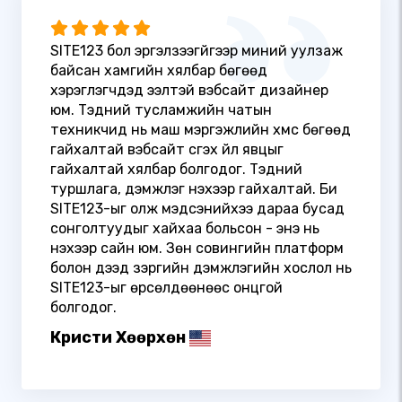
SITE123 бол эргэлзээгүйгээр миний уулзаж
байсан хамгийн хялбар бөгөөд
хэрэглэгчдэд ээлтэй вэбсайт дизайнер
юм. Тэдний тусламжийн чатын
техникчид нь маш мэргэжлийн хүмүүс бөгөөд
гайхалтай вэбсайт үүсгэх үйл явцыг
гайхалтай хялбар болгодог. Тэдний
туршлага, дэмжлэг үнэхээр гайхалтай. Би
SITE123-ыг олж мэдсэнийхээ дараа бусад
сонголтуудыг хайхаа больсон - энэ нь
үнэхээр сайн юм. Зөн совингийн платформ
болон дээд зэргийн дэмжлэгийн хослол нь
SITE123-ыг өрсөлдөөнөөс онцгой
болгодог.
Кристи Хөөрхөн