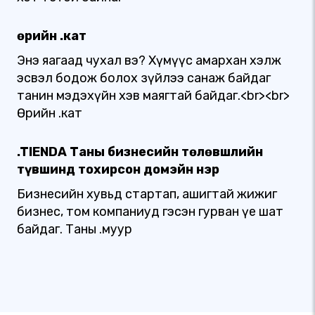
Өөрийн .кат
Энэ яагаад чухал вэ? Хүмүүс амархан хэлж
эсвэл бодож болох зүйлээ санаж байдаг
танин мэдэхүйн хэв маягтай байдаг.<br><br>
Өөрийн .кат
.TIENDA Таны бизнесийн төлөвшлийн
түвшинд тохирсон домэйн нэр
Бизнесийн хувьд стартап, ашигтай жижиг
бизнес, том компаниуд гэсэн гурван үе шат
байдаг. Таны .муур