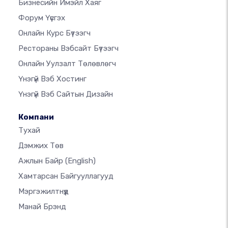
Бизнесийн Имэйл Хаяг
Форум Үүсгэх
Онлайн Курс Бүтээгч
Рестораны Вэбсайт Бүтээгч
Онлайн Уулзалт Төлөвлөгч
Үнэгүй Вэб Хостинг
Үнэгүй Вэб Сайтын Дизайн
Компани
Тухай
Дэмжих Төв
Ажлын Байр
(English)
Хамтарсан Байгууллагууд
Мэргэжилтнүүд
Манай Брэнд