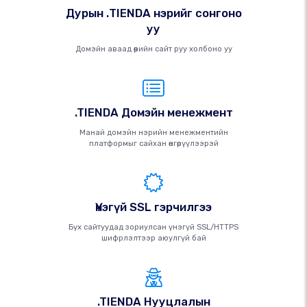
Дурын .TIENDA нэрийг сонгоно
уу
Домэйн аваад өөрийн сайт руу холбоно уу
.TIENDA Домэйн менежмент
Манай домэйн нэрийн менежментийн
платформыг сайхан өнгөрүүлээрэй
Үнэгүй SSL гэрчилгээ
Бүх сайтуудад зориулсан үнэгүй SSL/HTTPS
шифрлэлтээр аюулгүй бай
.TIENDA Нууцлалын