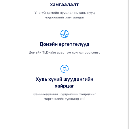
хамгаалалт
Үнэгүй домэйн нууцлал нь таны нууц
мэдээллийг хамгаалдаг
Домэйн өргөтгөлүүд
Домэйн TLD-ийн асар том сонголтоос сонго
Хувь хүний ​​шуудангийн
хайрцаг
Өөрийнхөө хувийн шуудангийн хайрцгийг
мэргэжлийн түвшинд хий