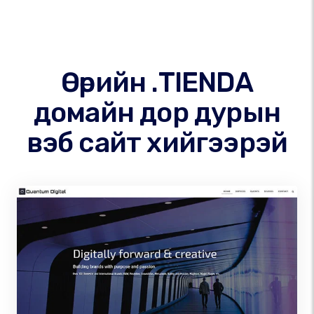
Өөрийн .TIENDA
домайн дор дурын
вэб сайт хийгээрэй