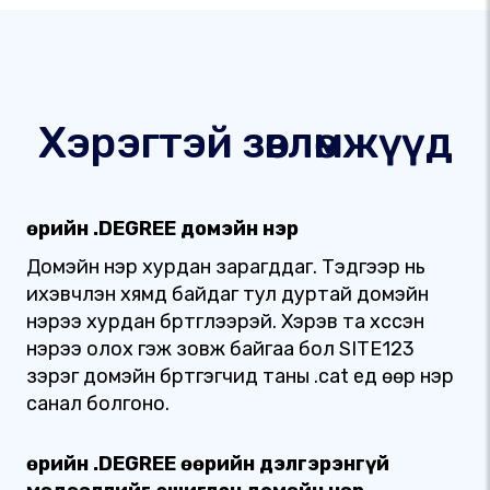
Хэрэгтэй зөвлөмжүүд
Өөрийн .DEGREE домэйн нэр
Домэйн нэр хурдан зарагддаг. Тэдгээр нь
ихэвчлэн хямд байдаг тул дуртай домэйн
нэрээ хурдан бүртгүүлээрэй. Хэрэв та хүссэн
нэрээ олох гэж зовж байгаа бол SITE123
зэрэг домэйн бүртгэгчид таны .cat үед өөр нэр
санал болгоно.
Өөрийн .DEGREE өөрийн дэлгэрэнгүй