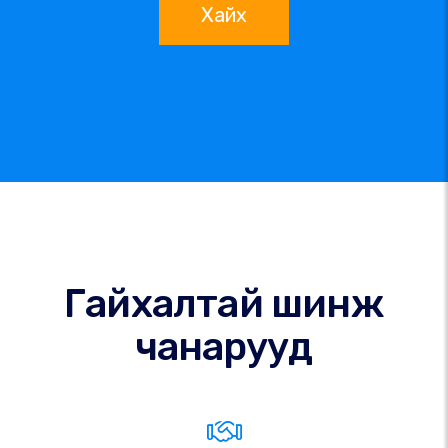
Хайх
Гайхалтай шинж
чанарууд