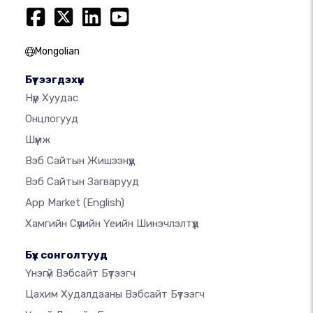
Mongolian
Бүтээгдэхүүн
Нүүр Хуудас
Онцлогууд
Шүүмж
Вэб Сайтын Жишээнүүд
Вэб Сайтын Загварууд
App Market
(English)
Хамгийн Сүүлийн Үеийн Шинэчлэлтүүд
Бүх сонголтууд
Үнэгүй Вэбсайт Бүтээгч
Цахим Худалдааны Вэбсайт Бүтээгч