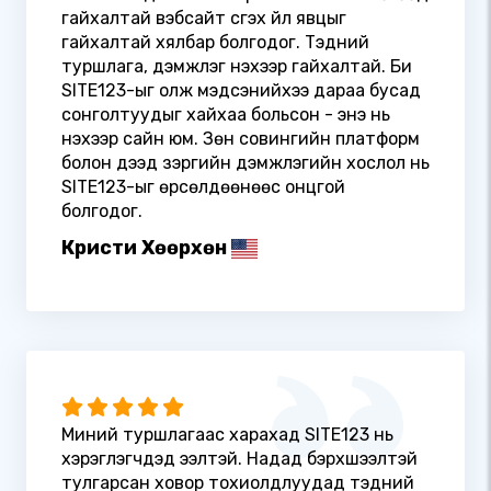
гайхалтай вэбсайт үүсгэх үйл явцыг
гайхалтай хялбар болгодог. Тэдний
туршлага, дэмжлэг үнэхээр гайхалтай. Би
SITE123-ыг олж мэдсэнийхээ дараа бусад
сонголтуудыг хайхаа больсон - энэ нь
үнэхээр сайн юм. Зөн совингийн платформ
болон дээд зэргийн дэмжлэгийн хослол нь
SITE123-ыг өрсөлдөөнөөс онцгой
болгодог.
Кристи Хөөрхөн
Миний туршлагаас харахад SITE123 нь
хэрэглэгчдэд ээлтэй. Надад бэрхшээлтэй
тулгарсан ховор тохиолдлуудад тэдний