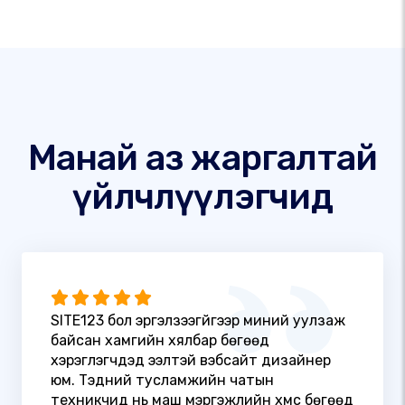
Манай аз жаргалтай
үйлчлүүлэгчид
SITE123 бол эргэлзээгүйгээр миний уулзаж
байсан хамгийн хялбар бөгөөд
хэрэглэгчдэд ээлтэй вэбсайт дизайнер
юм. Тэдний тусламжийн чатын
техникчид нь маш мэргэжлийн хүмүүс бөгөөд