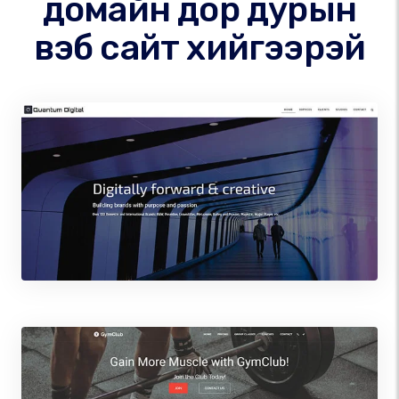
домайн дор дурын
вэб сайт хийгээрэй