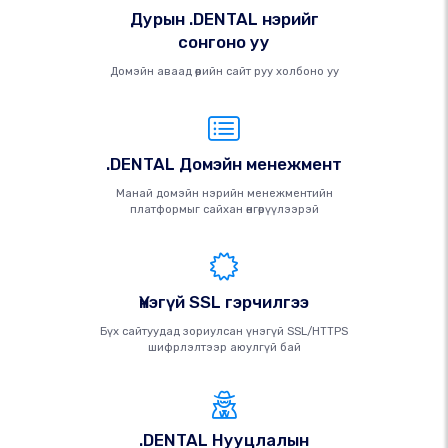
Дурын .DENTAL нэрийг
сонгоно уу
Домэйн аваад өөрийн сайт руу холбоно уу
.DENTAL Домэйн менежмент
Манай домэйн нэрийн менежментийн
платформыг сайхан өнгөрүүлээрэй
Үнэгүй SSL гэрчилгээ
Бүх сайтуудад зориулсан үнэгүй SSL/HTTPS
шифрлэлтээр аюулгүй бай
.DENTAL Нууцлалын