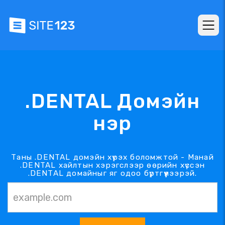
.DENTAL Домэйн
нэр
Таны .DENTAL домэйн хүрэх боломжтой - Манай
.DENTAL хайлтын хэрэгслээр өөрийн хүссэн
.DENTAL домайныг яг одоо бүртгүүлээрэй.