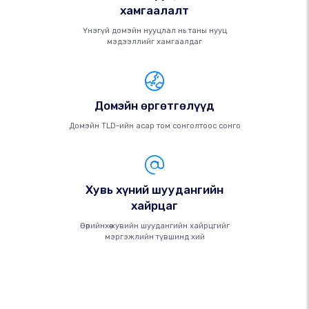
хамгаалалт
Үнэгүй домэйн нууцлал нь таны нууц
мэдээллийг хамгаалдаг
Домэйн өргөтгөлүүд
Домэйн TLD-ийн асар том сонголтоос сонго
Хувь хүний ​​шуудангийн
хайрцаг
Өөрийнхөө хувийн шуудангийн хайрцгийг
мэргэжлийн түвшинд хий