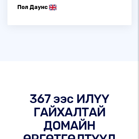
Пол Даунс
367 ээс ИЛҮҮ
ГАЙХАЛТАЙ
ДОМАЙН
ӨРГӨТГӨЛТҮҮД