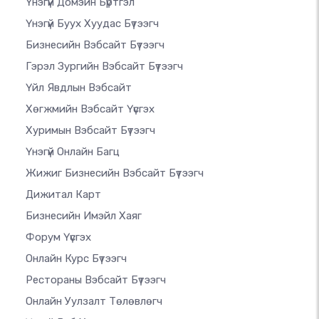
Үнэгүй Домэйн Бүртгэл
Үнэгүй Буух Хуудас Бүтээгч
Бизнесийн Вэбсайт Бүтээгч
Гэрэл Зургийн Вэбсайт Бүтээгч
Үйл Явдлын Вэбсайт
Хөгжмийн Вэбсайт Үүсгэх
Хуримын Вэбсайт Бүтээгч
Үнэгүй Онлайн Багц
Жижиг Бизнесийн Вэбсайт Бүтээгч
Дижитал Карт
Бизнесийн Имэйл Хаяг
Форум Үүсгэх
Онлайн Курс Бүтээгч
Рестораны Вэбсайт Бүтээгч
Онлайн Уулзалт Төлөвлөгч