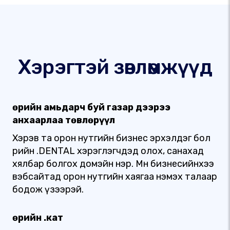
Хэрэгтэй зөвлөмжүүд
Өөрийн амьдарч буй газар дээрээ
анхаарлаа төвлөрүүл
Хэрэв та орон нутгийн бизнес эрхэлдэг бол
өөрийн .DENTAL хэрэглэгчдэд олох, санахад
хялбар болгох домэйн нэр. Мөн бизнесийнхээ
вэбсайтад орон нутгийн хаягаа нэмэх талаар
бодож үзээрэй.
Өөрийн .кат