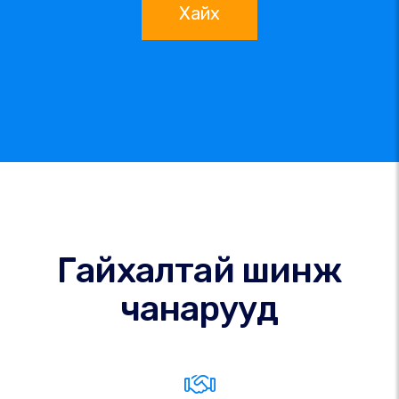
Хайх
Гайхалтай шинж
чанарууд