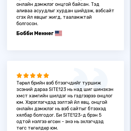
онлайн дэмжлэг онцгой байсан. Тэд
аливаа асуудлыг хурдан шийдэж, вэбсайт
үүсгэх үйл явцыг жигд, тааламжтай
болгосон.
Бобби Меннег
Төрөл бүрийн вэб бүтээгчдийг туршиж
үзсэний дараа SITE123 нь над шиг шинэхэн
хүмүүст хамгийн шилдэг нь гэдгээрээ онцлог
юм. Хэрэглэгчдэд ээлтэй үйл явц, онцгой
онлайн дэмжлэг нь вэб сайтыг бүтээхэд
хялбар болгодог. Би SITE123-д бүрэн 5
одтой үнэлгээ өгсөн - энэ нь эхлэгчдэд
төгс төгөлдөр юм.