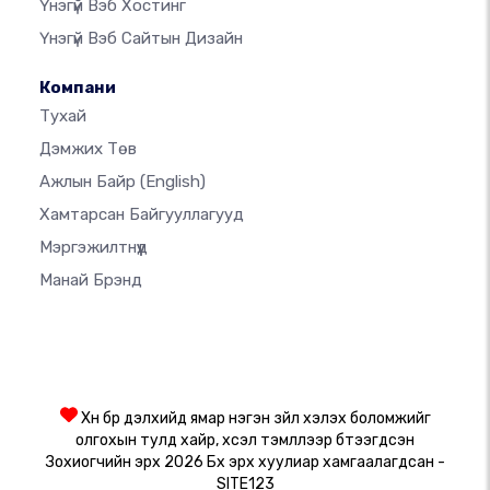
Үнэгүй Вэб Хостинг
Үнэгүй Вэб Сайтын Дизайн
Компани
Тухай
Дэмжих Төв
Ажлын Байр
(English)
Хамтарсан Байгууллагууд
Мэргэжилтнүүд
Манай Брэнд
Хүн бүр дэлхийд ямар нэгэн зүйл хэлэх боломжийг
олгохын тулд хайр, хүсэл тэмүүллээр бүтээгдсэн
Зохиогчийн эрх 2026 Бүх эрх хуулиар хамгаалагдсан -
SITE123