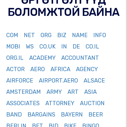
БОЛОМЖТОЙ БАЙНА
COM
NET
ORG
BIZ
NAME
INFO
MOBI
WS
CO.UK
IN
DE
CO.IL
ORG.IL
ACADEMY
ACCOUNTANT
ACTOR
AERO
AFRICA
AGENCY
AIRFORCE
AIRPORT.AERO
ALSACE
AMSTERDAM
ARMY
ART
ASIA
ASSOCIATES
ATTORNEY
AUCTION
BAND
BARGAINS
BAYERN
BEER
BERLIN
BET
BID
BIKE
BINGO