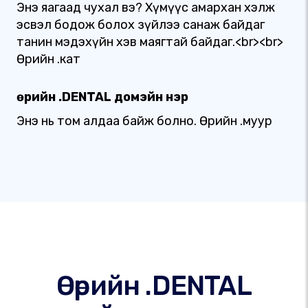
Энэ яагаад чухал вэ? Хүмүүс амархан хэлж
эсвэл бодож болох зүйлээ санаж байдаг
танин мэдэхүйн хэв маягтай байдаг.<br><br>
Өөрийн .кат
Өөрийн .DENTAL домэйн нэр
Энэ нь том алдаа байж болно. Өөрийн .муур
Өөрийн .DENTAL