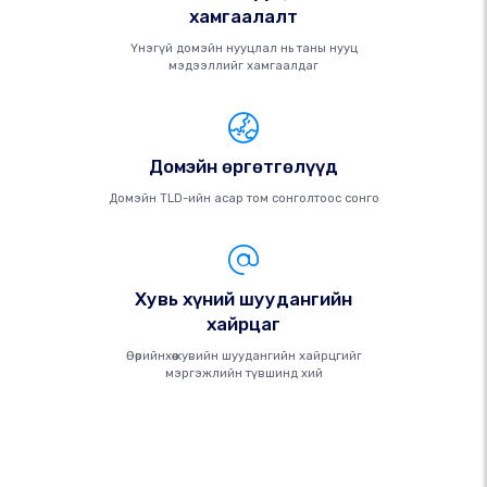
хамгаалалт
Үнэгүй домэйн нууцлал нь таны нууц
мэдээллийг хамгаалдаг
Домэйн өргөтгөлүүд
Домэйн TLD-ийн асар том сонголтоос сонго
Хувь хүний ​​шуудангийн
хайрцаг
Өөрийнхөө хувийн шуудангийн хайрцгийг
мэргэжлийн түвшинд хий