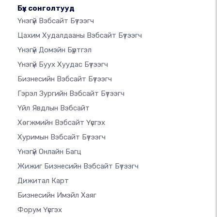
Бүх сонголтууд
Үнэгүй Вэбсайт Бүтээгч
Цахим Худалдааны Вэбсайт Бүтээгч
Үнэгүй Домэйн Бүртгэл
Үнэгүй Буух Хуудас Бүтээгч
Бизнесийн Вэбсайт Бүтээгч
Гэрэл Зургийн Вэбсайт Бүтээгч
Үйл Явдлын Вэбсайт
Хөгжмийн Вэбсайт Үүсгэх
Хуримын Вэбсайт Бүтээгч
Үнэгүй Онлайн Багц
Жижиг Бизнесийн Вэбсайт Бүтээгч
Дижитал Карт
Бизнесийн Имэйл Хаяг
Форум Үүсгэх