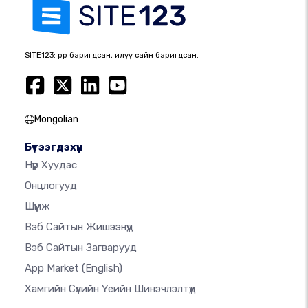
SITE123: өөрөөр баригдсан, илүү сайн баригдсан.
Mongolian
Бүтээгдэхүүн
Нүүр Хуудас
Онцлогууд
Шүүмж
Вэб Сайтын Жишээнүүд
Вэб Сайтын Загварууд
App Market
(English)
Хамгийн Сүүлийн Үеийн Шинэчлэлтүүд