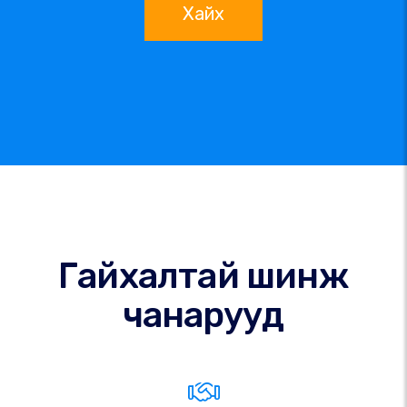
Хайх
Гайхалтай шинж
чанарууд