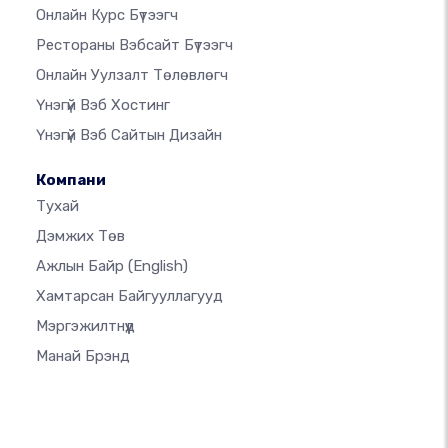
Онлайн Курс Бүтээгч
Рестораны Вэбсайт Бүтээгч
Онлайн Уулзалт Төлөвлөгч
Үнэгүй Вэб Хостинг
Үнэгүй Вэб Сайтын Дизайн
Компани
Тухай
Дэмжих Төв
Ажлын Байр
(English)
Хамтарсан Байгууллагууд
Мэргэжилтнүүд
Манай Брэнд