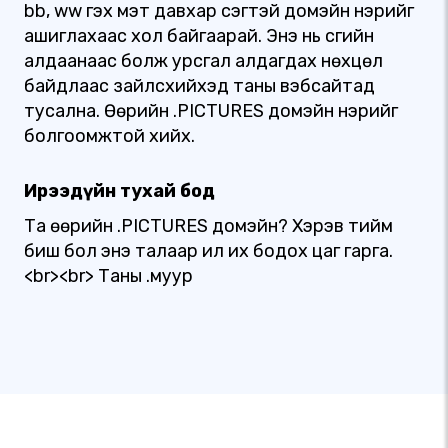
bb, ww гэх мэт давхар үсэгтэй домэйн нэрийг
ашиглахаас хол байгаарай. Энэ нь үсгийн
алдаанаас болж урсгал алдагдах нөхцөл
байдлаас зайлсхийхэд таны вэбсайтад
тусална. Өөрийн .PICTURES домэйн нэрийг
болгоомжтой хийх.
Ирээдүйн тухай бод
Та өөрийн .PICTURES домэйн? Хэрэв тийм
биш бол энэ талаар илүү их бодох цаг гарга.
<br><br> Таны .муур