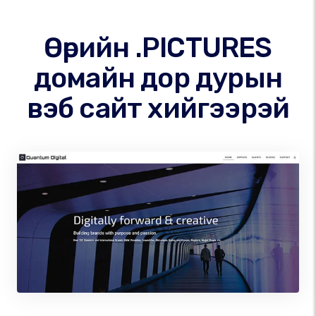
Өөрийн .PICTURES
домайн дор дурын
вэб сайт хийгээрэй