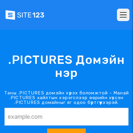
.PICTURES Домэйн
нэр
Таны .PICTURES домэйн хүрэх боломжтой - Манай
.PICTURES хайлтын хэрэгслээр өөрийн хүссэн
.PICTURES домайныг яг одоо бүртгүүлээрэй.