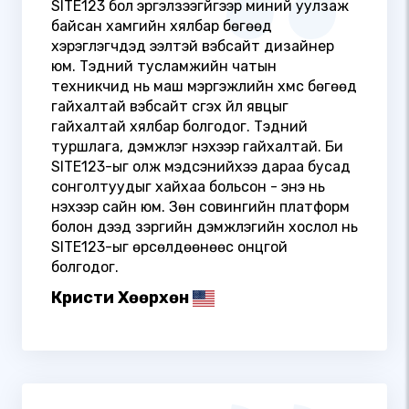
SITE123 бол эргэлзээгүйгээр миний уулзаж
байсан хамгийн хялбар бөгөөд
хэрэглэгчдэд ээлтэй вэбсайт дизайнер
юм. Тэдний тусламжийн чатын
техникчид нь маш мэргэжлийн хүмүүс бөгөөд
гайхалтай вэбсайт үүсгэх үйл явцыг
гайхалтай хялбар болгодог. Тэдний
туршлага, дэмжлэг үнэхээр гайхалтай. Би
SITE123-ыг олж мэдсэнийхээ дараа бусад
сонголтуудыг хайхаа больсон - энэ нь
үнэхээр сайн юм. Зөн совингийн платформ
болон дээд зэргийн дэмжлэгийн хослол нь
SITE123-ыг өрсөлдөөнөөс онцгой
болгодог.
Кристи Хөөрхөн