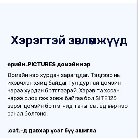
Хэрэгтэй зөвлөмжүүд
Өөрийн .PICTURES домэйн нэр
Домэйн нэр хурдан зарагддаг. Тэдгээр нь
ихэвчлэн хямд байдаг тул дуртай домэйн
нэрээ хурдан бүртгүүлээрэй. Хэрэв та хүссэн
нэрээ олох гэж зовж байгаа бол SITE123
зэрэг домэйн бүртгэгчид таны .cat үед өөр нэр
санал болгоно.
.cat.-д давхар үсэг бүү ашигла