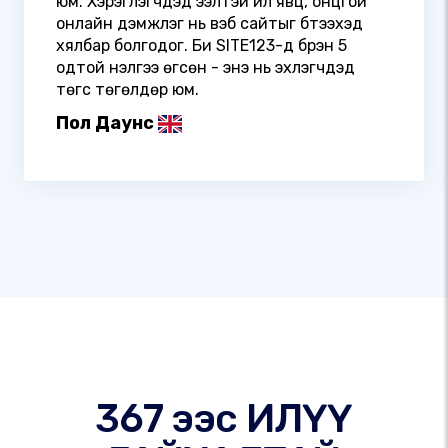
юм. Хэрэглэгчдэд ээлтэй үйл явц, онцгой
онлайн дэмжлэг нь вэб сайтыг бүтээхэд
хялбар болгодог. Би SITE123-д бүрэн 5
одтой үнэлгээ өгсөн - энэ нь эхлэгчдэд
төгс төгөлдөр юм.
Пол Даунс
367 ээс ИЛҮҮ