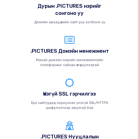
Дурын .PICTURES нэрийг
сонгоно уу
Домэйн аваад өөрийн сайт руу холбоно уу
.PICTURES Домэйн менежмент
Манай домэйн нэрийн менежментийн
платформыг сайхан өнгөрүүлээрэй
Үнэгүй SSL гэрчилгээ
Бүх сайтуудад зориулсан үнэгүй SSL/HTTPS
шифрлэлтээр аюулгүй бай
.PICTURES Нууцлалын