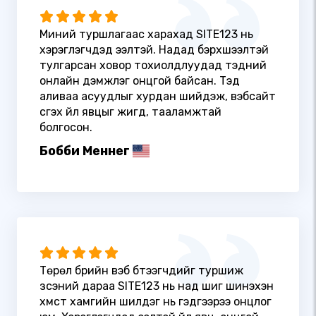
Миний туршлагаас харахад SITE123 нь
хэрэглэгчдэд ээлтэй. Надад бэрхшээлтэй
тулгарсан ховор тохиолдлуудад тэдний
онлайн дэмжлэг онцгой байсан. Тэд
аливаа асуудлыг хурдан шийдэж, вэбсайт
үүсгэх үйл явцыг жигд, тааламжтай
болгосон.
Бобби Меннег
Төрөл бүрийн вэб бүтээгчдийг туршиж
үзсэний дараа SITE123 нь над шиг шинэхэн
хүмүүст хамгийн шилдэг нь гэдгээрээ онцлог