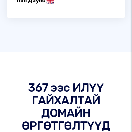
Пол Даунс
367 ээс ИЛҮҮ
ГАЙХАЛТАЙ
ДОМАЙН
ӨРГӨТГӨЛТҮҮД