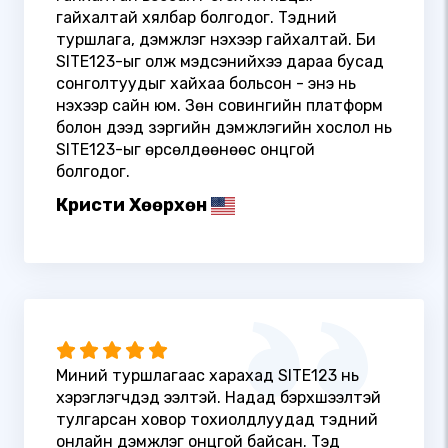
гайхалтай хялбар болгодог. Тэдний
туршлага, дэмжлэг үнэхээр гайхалтай. Би
SITE123-ыг олж мэдсэнийхээ дараа бусад
сонголтуудыг хайхаа больсон - энэ нь
үнэхээр сайн юм. Зөн совингийн платформ
болон дээд зэргийн дэмжлэгийн хослол нь
SITE123-ыг өрсөлдөөнөөс онцгой
болгодог.
Кристи Хөөрхөн
Миний туршлагаас харахад SITE123 нь
хэрэглэгчдэд ээлтэй. Надад бэрхшээлтэй
тулгарсан ховор тохиолдлуудад тэдний
онлайн дэмжлэг онцгой байсан. Тэд