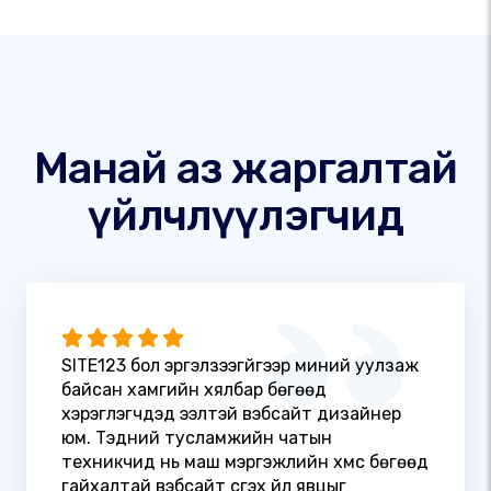
Манай аз жаргалтай
үйлчлүүлэгчид
SITE123 бол эргэлзээгүйгээр миний уулзаж
байсан хамгийн хялбар бөгөөд
хэрэглэгчдэд ээлтэй вэбсайт дизайнер
юм. Тэдний тусламжийн чатын
техникчид нь маш мэргэжлийн хүмүүс бөгөөд
гайхалтай вэбсайт үүсгэх үйл явцыг