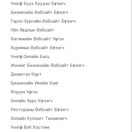
Үнэгүй Буух Хуудас Бүтээгч
Бизнесийн Вэбсайт Бүтээгч
Гэрэл Зургийн Вэбсайт Бүтээгч
Үйл Явдлын Вэбсайт
Хөгжмийн Вэбсайт Үүсгэх
Хуримын Вэбсайт Бүтээгч
Үнэгүй Онлайн Багц
Жижиг Бизнесийн Вэбсайт Бүтээгч
Дижитал Карт
Бизнесийн Имэйл Хаяг
Форум Үүсгэх
Онлайн Курс Бүтээгч
Рестораны Вэбсайт Бүтээгч
Онлайн Уулзалт Төлөвлөгч
Үнэгүй Вэб Хостинг