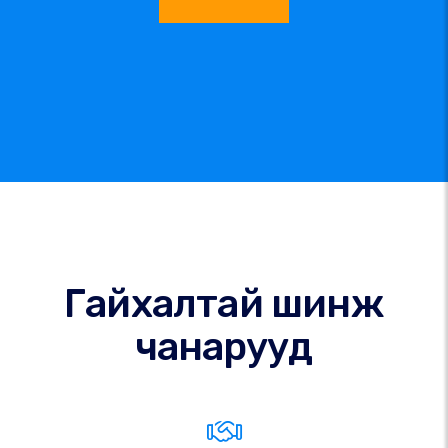
Гайхалтай шинж
чанарууд