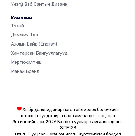
Үнэгүй Вэб Сайтын Дизайн
Компани
Тухай
Дэмжих Төв
Ажлын Байр
(English)
Хамтарсан Байгууллагууд
Мэргэжилтнүүд
Манай Брэнд
Хүн бүр дэлхийд ямар нэгэн зүйл хэлэх боломжийг
олгохын тулд хайр, хүсэл тэмүүллээр бүтээгдсэн
Зохиогчийн эрх 2026 Бүх эрх хуулиар хамгаалагдсан -
SITE123
-
-
-
Нөхцөл
Нууцлал
Хүчирхийлэл
Хүртээмжтэй байдал