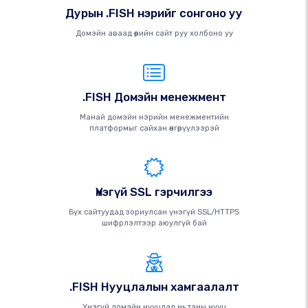
Дурын .FISH нэрийг сонгоно уу
Домэйн аваад өөрийн сайт руу холбоно уу
.FISH Домэйн менежмент
Манай домэйн нэрийн менежментийн
платформыг сайхан өнгөрүүлээрэй
Үнэгүй SSL гэрчилгээ
Бүх сайтуудад зориулсан үнэгүй SSL/HTTPS
шифрлэлтээр аюулгүй бай
.FISH Нууцлалын хамгаалалт
Үнэгүй домэйн нууцлал нь таны нууц