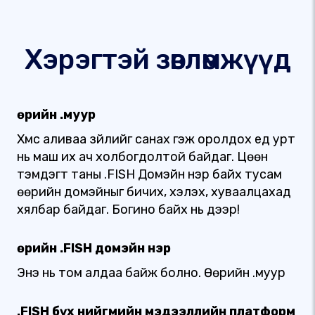
Хэрэгтэй зөвлөмжүүд
Өөрийн .муур
Хүмүүс аливаа зүйлийг санах гэж оролдох үед урт
нь маш их ач холбогдолтой байдаг. Цөөн
тэмдэгт таны .FISH Домэйн нэр байх тусам
өөрийн домэйныг бичих, хэлэх, хуваалцахад
хялбар байдаг. Богино байх нь дээр!
Өөрийн .FISH домэйн нэр
Энэ нь том алдаа байж болно. Өөрийн .муур
.FISH бүх нийгмийн мэдээллийн платформ