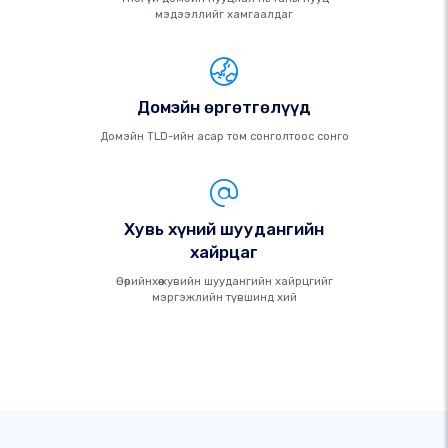
мэдээллийг хамгаалдаг
Домэйн өргөтгөлүүд
Домэйн TLD-ийн асар том сонголтоос сонго
Хувь хүний ​​шуудангийн
хайрцаг
Өөрийнхөө хувийн шуудангийн хайрцгийг
мэргэжлийн түвшинд хий