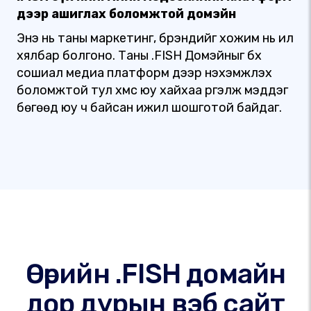
дээр ашиглах боломжтой домэйн
Энэ нь таны маркетинг, брэндийг хожим нь илүү
хялбар болгоно. Таны .FISH Домэйныг бүх
сошиал медиа платформ дээр нэхэмжлэх
боломжтой тул хүмүүс юу хайхаа үргэлж мэддэг
бөгөөд юу ч байсан ижил шошготой байдаг.
Өөрийн .FISH домайн
дор дурын вэб сайт