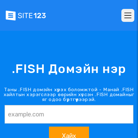
.FISH Домэйн нэр
Таны .FISH домэйн хүрэх боломжтой - Манай .FISH
хайлтын хэрэгслээр өөрийн хүссэн .FISH домайныг
яг одоо бүртгүүлээрэй.
Хайх