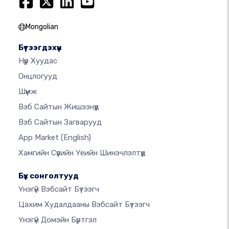
Mongolian
Бүтээгдэхүүн
Нүүр Хуудас
Онцлогууд
Шүүмж
Вэб Сайтын Жишээнүүд
Вэб Сайтын Загварууд
App Market
(English)
Хамгийн Сүүлийн Үеийн Шинэчлэлтүүд
Бүх сонголтууд
Үнэгүй Вэбсайт Бүтээгч
Цахим Худалдааны Вэбсайт Бүтээгч
Үнэгүй Домэйн Бүртгэл