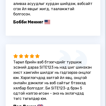
аливаа асуудлыг хурдан шийдэж, вэбсайт
үүсгэх үйл явцыг жигд, тааламжтай
болгосон.
Бобби Меннег
Төрөл бүрийн вэб бүтээгчдийг туршиж
үзсэний дараа SITE123 нь над шиг шинэхэн
хүмүүст хамгийн шилдэг нь гэдгээрээ онцлог
юм. Хэрэглэгчдэд ээлтэй үйл явц, онцгой
онлайн дэмжлэг нь вэб сайтыг бүтээхэд
хялбар болгодог. Би SITE123-д бүрэн 5
одтой үнэлгээ өгсөн - энэ нь эхлэгчдэд
төгс төгөлдөр юм.