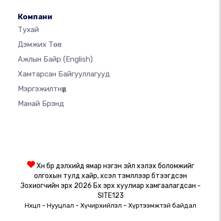
Компани
Тухай
Дэмжих Төв
Ажлын Байр
(English)
Хамтарсан Байгууллагууд
Мэргэжилтнүүд
Манай Брэнд
Хүн бүр дэлхийд ямар нэгэн зүйл хэлэх боломжийг
олгохын тулд хайр, хүсэл тэмүүллээр бүтээгдсэн
Зохиогчийн эрх 2026 Бүх эрх хуулиар хамгаалагдсан -
SITE123
-
-
-
Нөхцөл
Нууцлал
Хүчирхийлэл
Хүртээмжтэй байдал