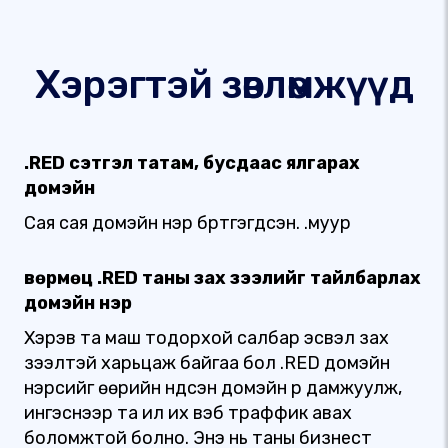
Хэрэгтэй зөвлөмжүүд
.RED сэтгэл татам, бусдаас ялгарах
домэйн
Сая сая домэйн нэр бүртгэгдсэн. .муур
Өвөрмөц .RED таны зах зээлийг тайлбарлах
домэйн нэр
Хэрэв та маш тодорхой салбар эсвэл зах
зээлтэй харьцаж байгаа бол .RED домэйн
нэрсийг өөрийн үндсэн домэйн рүү дамжуулж,
ингэснээр та илүү их вэб траффик авах
боломжтой болно. Энэ нь таны бизнест