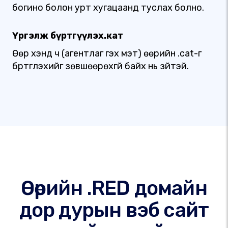
богино болон урт хугацаанд туслах болно.
Үргэлж бүртгүүлэх.кат
Өөр хэнд ч (агентлаг гэх мэт) өөрийн .cat-г
бүртгүүлэхийг зөвшөөрөхгүй байх нь зүйтэй.
Өөрийн .RED домайн
дор дурын вэб сайт