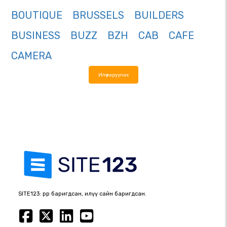
BOUTIQUE
BRUSSELS
BUILDERS
BUSINESS
BUZZ
BZH
CAB
CAFE
CAMERA
Илүү харуулах
SITE123: өөрөөр баригдсан, илүү сайн баригдсан.