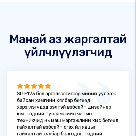
Манай аз жаргалтай
үйлчлүүлэгчид
SITE123 бол эргэлзээгүйгээр миний уулзаж
байсан хамгийн хялбар бөгөөд
хэрэглэгчдэд ээлтэй вэбсайт дизайнер
юм. Тэдний тусламжийн чатын
техникчид нь маш мэргэжлийн хүмүүс бөгөөд
гайхалтай вэбсайт үүсгэх үйл явцыг
гайхалтай хялбар болгодог. Тэдний