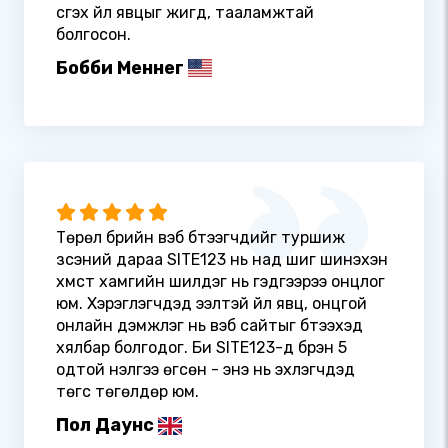
үүсгэх үйл явцыг жигд, тааламжтай
болгосон.
Бобби Меннег
Төрөл бүрийн вэб бүтээгчдийг туршиж
үзсэний дараа SITE123 нь над шиг шинэхэн
хүмүүст хамгийн шилдэг нь гэдгээрээ онцлог
юм. Хэрэглэгчдэд ээлтэй үйл явц, онцгой
онлайн дэмжлэг нь вэб сайтыг бүтээхэд
хялбар болгодог. Би SITE123-д бүрэн 5
одтой үнэлгээ өгсөн - энэ нь эхлэгчдэд
төгс төгөлдөр юм.
Пол Даунс