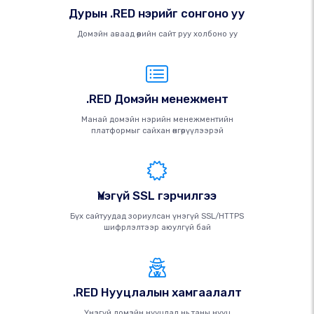
Дурын .RED нэрийг сонгоно уу
Домэйн аваад өөрийн сайт руу холбоно уу
.RED Домэйн менежмент
Манай домэйн нэрийн менежментийн
платформыг сайхан өнгөрүүлээрэй
Үнэгүй SSL гэрчилгээ
Бүх сайтуудад зориулсан үнэгүй SSL/HTTPS
шифрлэлтээр аюулгүй бай
.RED Нууцлалын хамгаалалт
Үнэгүй домэйн нууцлал нь таны нууц