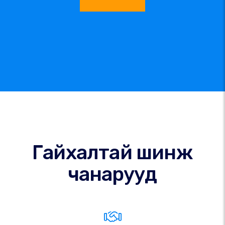
Гайхалтай шинж
чанарууд