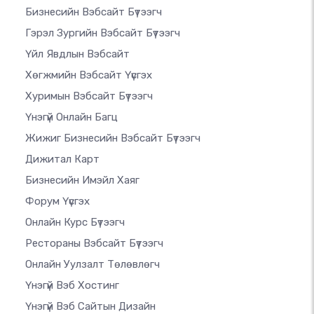
Бизнесийн Вэбсайт Бүтээгч
Гэрэл Зургийн Вэбсайт Бүтээгч
Үйл Явдлын Вэбсайт
Хөгжмийн Вэбсайт Үүсгэх
Хуримын Вэбсайт Бүтээгч
Үнэгүй Онлайн Багц
Жижиг Бизнесийн Вэбсайт Бүтээгч
Дижитал Карт
Бизнесийн Имэйл Хаяг
Форум Үүсгэх
Онлайн Курс Бүтээгч
Рестораны Вэбсайт Бүтээгч
Онлайн Уулзалт Төлөвлөгч
Үнэгүй Вэб Хостинг
Үнэгүй Вэб Сайтын Дизайн