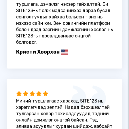
туршлага, дэмжлэг үнэхээр гайхалтай. Би
SITE123-ыг олж мэдсэнийхээ дараа бусад
сонголтуудыг хайхаа больсон - энэ нь
үнэхээр сайн юм. Зөн совингийн платформ
болон дээд зэргийн дэмжлэгийн хослол нь
SITE123-ыг өрсөлдөөнөөс онцгой
болгодог.
Кристи Хөөрхөн
Миний туршлагаас харахад SITE123 нь
хэрэглэгчдэд ээлтэй. Надад бэрхшээлтэй
тулгарсан ховор тохиолдлуудад тэдний
онлайн дэмжлэг онцгой байсан. Тэд
аливаа асуудлыг хурдан шийдэж, вэбсайт