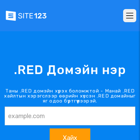
.RED Домэйн нэр
Таны .RED домэйн хүрэх боломжтой - Манай .RED
хайлтын хэрэгслээр өөрийн хүссэн .RED домайныг
яг одоо бүртгүүлээрэй.
Хайх