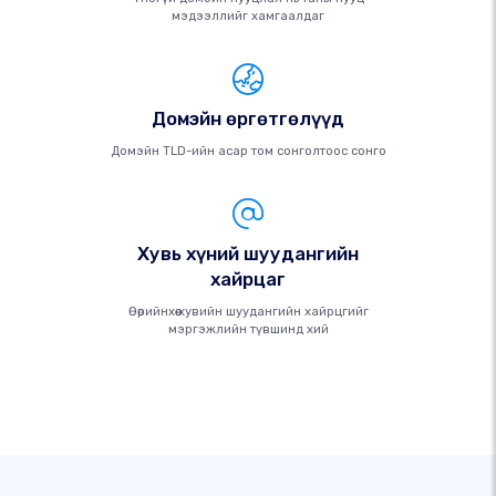
мэдээллийг хамгаалдаг
Домэйн өргөтгөлүүд
Домэйн TLD-ийн асар том сонголтоос сонго
Хувь хүний ​​шуудангийн
хайрцаг
Өөрийнхөө хувийн шуудангийн хайрцгийг
мэргэжлийн түвшинд хий