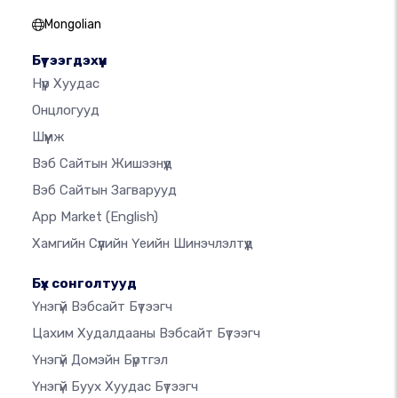
Mongolian
Бүтээгдэхүүн
Нүүр Хуудас
Онцлогууд
Шүүмж
Вэб Сайтын Жишээнүүд
Вэб Сайтын Загварууд
App Market
(English)
Хамгийн Сүүлийн Үеийн Шинэчлэлтүүд
Бүх сонголтууд
Үнэгүй Вэбсайт Бүтээгч
Цахим Худалдааны Вэбсайт Бүтээгч
Үнэгүй Домэйн Бүртгэл
Үнэгүй Буух Хуудас Бүтээгч