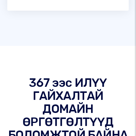
367 ээс ИЛҮҮ
ГАЙХАЛТАЙ
ДОМАЙН
ӨРГӨТГӨЛТҮҮД
БОЛОМЖТОЙ БАЙНА