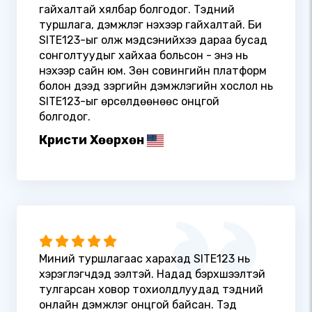
гайхалтай хялбар болгодог. Тэдний
туршлага, дэмжлэг үнэхээр гайхалтай. Би
SITE123-ыг олж мэдсэнийхээ дараа бусад
сонголтуудыг хайхаа больсон - энэ нь
үнэхээр сайн юм. Зөн совингийн платформ
болон дээд зэргийн дэмжлэгийн хослол нь
SITE123-ыг өрсөлдөөнөөс онцгой
болгодог.
Кристи Хөөрхөн
Миний туршлагаас харахад SITE123 нь
хэрэглэгчдэд ээлтэй. Надад бэрхшээлтэй
тулгарсан ховор тохиолдлуудад тэдний
онлайн дэмжлэг онцгой байсан. Тэд