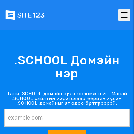
.SCHOOL Домэйн
нэр
Таны .SCHOOL домэйн хүрэх боломжтой - Манай
.SCHOOL хайлтын хэрэгслээр өөрийн хүссэн
.SCHOOL домайныг яг одоо бүртгүүлээрэй.