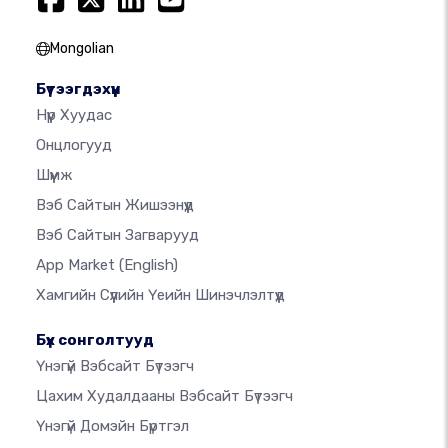
Mongolian
Бүтээгдэхүүн
Нүүр Хуудас
Онцлогууд
Шүүмж
Вэб Сайтын Жишээнүүд
Вэб Сайтын Загварууд
App Market
(English)
Хамгийн Сүүлийн Үеийн Шинэчлэлтүүд
Бүх сонголтууд
Үнэгүй Вэбсайт Бүтээгч
Цахим Худалдааны Вэбсайт Бүтээгч
Үнэгүй Домэйн Бүртгэл