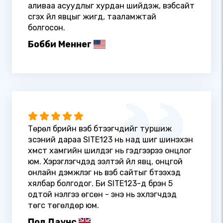
аливаа асуудлыг хурдан шийдэж, вэбсайт
үүсгэх үйл явцыг жигд, тааламжтай
болгосон.
Бобби Меннег
Төрөл бүрийн вэб бүтээгчдийг туршиж
үзсэний дараа SITE123 нь над шиг шинэхэн
хүмүүст хамгийн шилдэг нь гэдгээрээ онцлог
юм. Хэрэглэгчдэд ээлтэй үйл явц, онцгой
онлайн дэмжлэг нь вэб сайтыг бүтээхэд
хялбар болгодог. Би SITE123-д бүрэн 5
одтой үнэлгээ өгсөн - энэ нь эхлэгчдэд
төгс төгөлдөр юм.
Пол Даунс