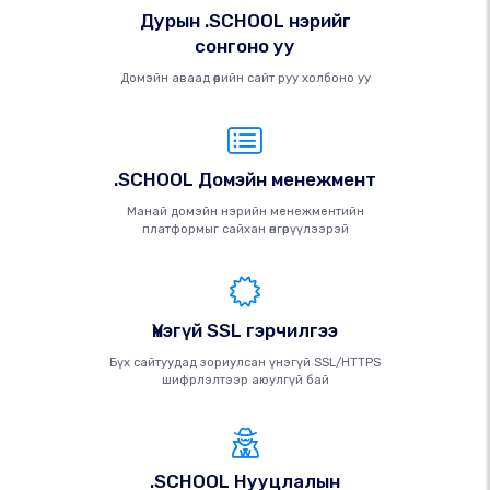
Дурын .SCHOOL нэрийг
сонгоно уу
Домэйн аваад өөрийн сайт руу холбоно уу
.SCHOOL Домэйн менежмент
Манай домэйн нэрийн менежментийн
платформыг сайхан өнгөрүүлээрэй
Үнэгүй SSL гэрчилгээ
Бүх сайтуудад зориулсан үнэгүй SSL/HTTPS
шифрлэлтээр аюулгүй бай
.SCHOOL Нууцлалын