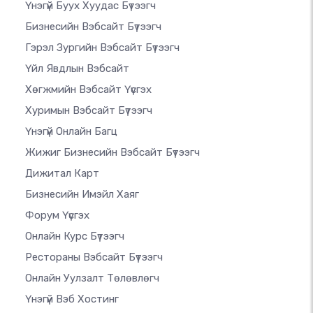
Үнэгүй Буух Хуудас Бүтээгч
Бизнесийн Вэбсайт Бүтээгч
Гэрэл Зургийн Вэбсайт Бүтээгч
Үйл Явдлын Вэбсайт
Хөгжмийн Вэбсайт Үүсгэх
Хуримын Вэбсайт Бүтээгч
Үнэгүй Онлайн Багц
Жижиг Бизнесийн Вэбсайт Бүтээгч
Дижитал Карт
Бизнесийн Имэйл Хаяг
Форум Үүсгэх
Онлайн Курс Бүтээгч
Рестораны Вэбсайт Бүтээгч
Онлайн Уулзалт Төлөвлөгч
Үнэгүй Вэб Хостинг