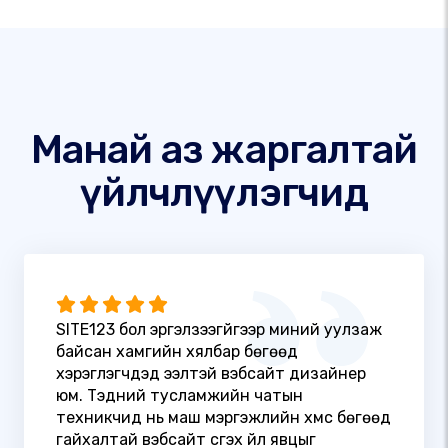
Манай аз жаргалтай
үйлчлүүлэгчид
SITE123 бол эргэлзээгүйгээр миний уулзаж
байсан хамгийн хялбар бөгөөд
хэрэглэгчдэд ээлтэй вэбсайт дизайнер
юм. Тэдний тусламжийн чатын
техникчид нь маш мэргэжлийн хүмүүс бөгөөд
гайхалтай вэбсайт үүсгэх үйл явцыг