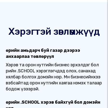
Хэрэгтэй зөвлөмжүүд
Өөрийн амьдарч буй газар дээрээ
анхаарлаа төвлөрүүл
Хэрэв та орон нутгийн бизнес эрхэлдэг бол
өөрийн .SCHOOL хэрэглэгчдэд олох, санахад
хялбар болгох домэйн нэр. Мөн бизнесийнхээ
вэбсайтад орон нутгийн хаягаа нэмэх талаар
бодож үзээрэй.
Өөрийн .SCHOOL хэрэв байхгүй бол домэйн