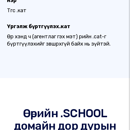
нэр
Төгс .кат
Үргэлж бүртгүүлэх.кат
Өөр хэнд ч (агентлаг гэх мэт) өөрийн .cat-г
бүртгүүлэхийг зөвшөөрөхгүй байх нь зүйтэй.
Өөрийн .SCHOOL
домайн дор дурын