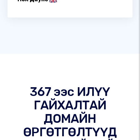
367 ээс ИЛҮҮ
ГАЙХАЛТАЙ
ДОМАЙН
ӨРГӨТГӨЛТҮҮД