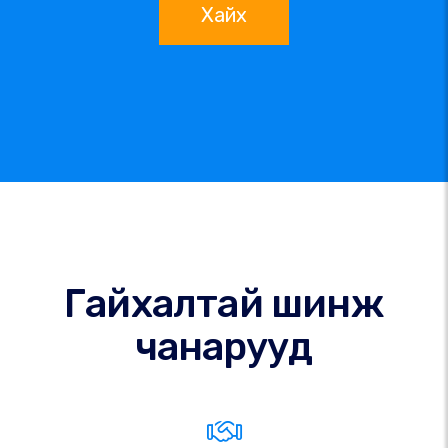
Хайх
Гайхалтай шинж
чанарууд