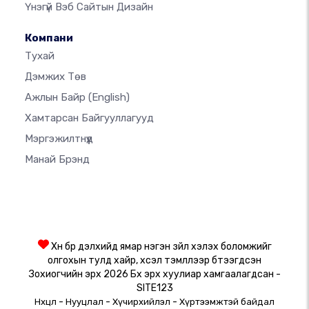
Үнэгүй Вэб Сайтын Дизайн
Компани
Тухай
Дэмжих Төв
Ажлын Байр
(English)
Хамтарсан Байгууллагууд
Мэргэжилтнүүд
Манай Брэнд
Хүн бүр дэлхийд ямар нэгэн зүйл хэлэх боломжийг
олгохын тулд хайр, хүсэл тэмүүллээр бүтээгдсэн
Зохиогчийн эрх 2026 Бүх эрх хуулиар хамгаалагдсан -
SITE123
-
-
-
Нөхцөл
Нууцлал
Хүчирхийлэл
Хүртээмжтэй байдал