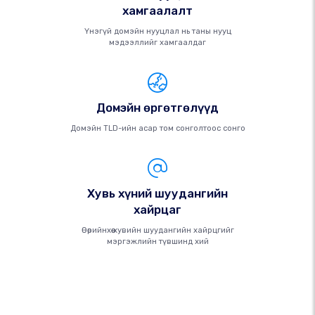
хамгаалалт
Үнэгүй домэйн нууцлал нь таны нууц
мэдээллийг хамгаалдаг
Домэйн өргөтгөлүүд
Домэйн TLD-ийн асар том сонголтоос сонго
Хувь хүний ​​шуудангийн
хайрцаг
Өөрийнхөө хувийн шуудангийн хайрцгийг
мэргэжлийн түвшинд хий