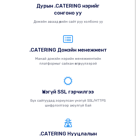
Дурын .CATERING нэрийг
сонгоно уу
Домэйн аваад өөрийн сайт руу холбоно уу
.CATERING Домэйн менежмент
Манай домэйн нэрийн менежментийн
платформыг сайхан өнгөрүүлээрэй
Үнэгүй SSL гэрчилгээ
Бүх сайтуудад зориулсан үнэгүй SSL/HTTPS
шифрлэлтээр аюулгүй бай
.CATERING Нууцлалын