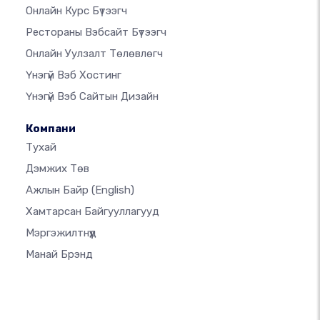
Онлайн Курс Бүтээгч
Рестораны Вэбсайт Бүтээгч
Онлайн Уулзалт Төлөвлөгч
Үнэгүй Вэб Хостинг
Үнэгүй Вэб Сайтын Дизайн
Компани
Тухай
Дэмжих Төв
Ажлын Байр
(English)
Хамтарсан Байгууллагууд
Мэргэжилтнүүд
Манай Брэнд