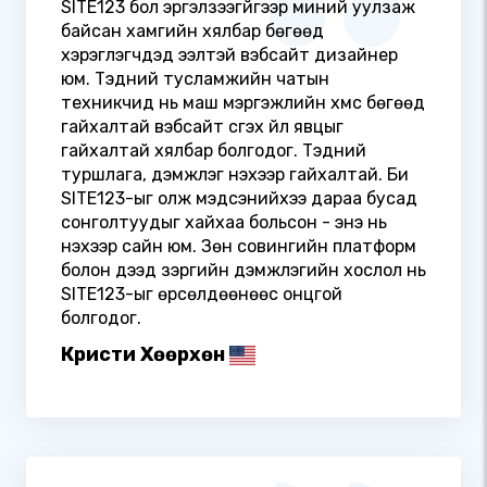
SITE123 бол эргэлзээгүйгээр миний уулзаж
байсан хамгийн хялбар бөгөөд
хэрэглэгчдэд ээлтэй вэбсайт дизайнер
юм. Тэдний тусламжийн чатын
техникчид нь маш мэргэжлийн хүмүүс бөгөөд
гайхалтай вэбсайт үүсгэх үйл явцыг
гайхалтай хялбар болгодог. Тэдний
туршлага, дэмжлэг үнэхээр гайхалтай. Би
SITE123-ыг олж мэдсэнийхээ дараа бусад
сонголтуудыг хайхаа больсон - энэ нь
үнэхээр сайн юм. Зөн совингийн платформ
болон дээд зэргийн дэмжлэгийн хослол нь
SITE123-ыг өрсөлдөөнөөс онцгой
болгодог.
Кристи Хөөрхөн