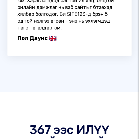
юм. Хэрэглэгчдэд ээлтэй үйл явц, онцгой
онлайн дэмжлэг нь вэб сайтыг бүтээхэд
хялбар болгодог. Би SITE123-д бүрэн 5
одтой үнэлгээ өгсөн - энэ нь эхлэгчдэд
төгс төгөлдөр юм.
Пол Даунс
367 ээс ИЛҮҮ