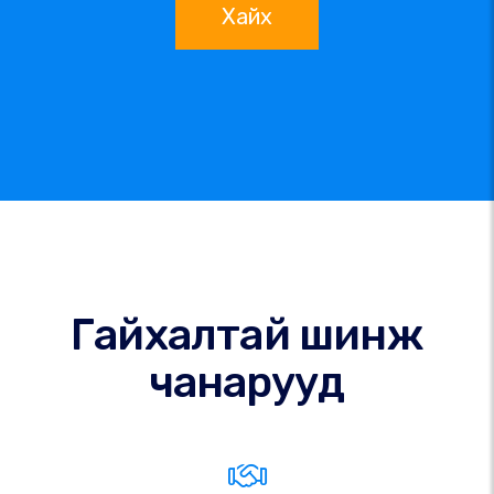
Хайх
Гайхалтай шинж
чанарууд