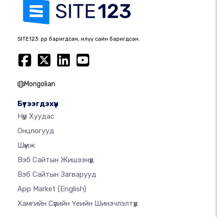
SITE123: өөрөөр баригдсан, илүү сайн баригдсан.
Mongolian
Бүтээгдэхүүн
Нүүр Хуудас
Онцлогууд
Шүүмж
Вэб Сайтын Жишээнүүд
Вэб Сайтын Загварууд
App Market
(English)
Хамгийн Сүүлийн Үеийн Шинэчлэлтүүд