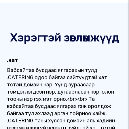
Хэрэгтэй зөвлөмжүүд
.кат
Вэбсайтаа бусдаас ялгарахын тулд
.CATERING одоо байгаа сайтуудтай хэт
төстэй домэйн нэр. Үүнд зураасаар
тэмдэглэгдсэн нэр, дугаарласан нэр, олон
тооны нэр гэх мэт орно.<br><br> Та
вэбсайтаа бусдаас ялгарах гэж оролдож
байгаа тул эхлээд эргэн тойрноо хайж,
.CATERING таны хүссэн домэйн аль хэдийн
нэхэмжилээгүй эсвэл өөр зүйлтэй хэт төстэй