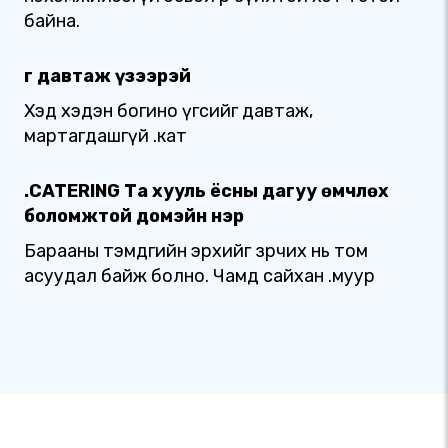
байна.
Үг давтаж үзээрэй
Хэд хэдэн богино үгсийг давтаж,
мартагдашгүй .кат
.CATERING Та хууль ёсны дагуу өмчлөх
боломжтой домэйн нэр
Барааны тэмдгийн эрхийг зөрчих нь том
асуудал байж болно. Чамд сайхан .муур