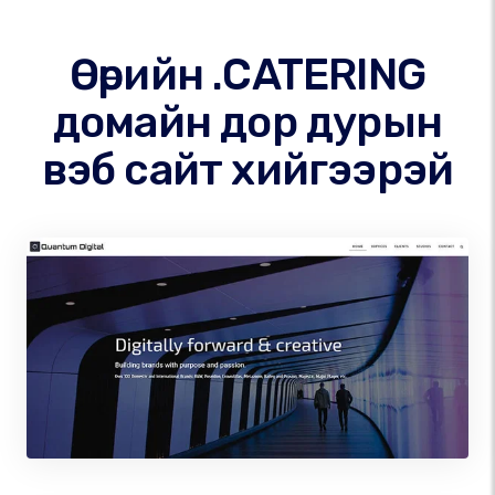
Өөрийн .CATERING
домайн дор дурын
вэб сайт хийгээрэй