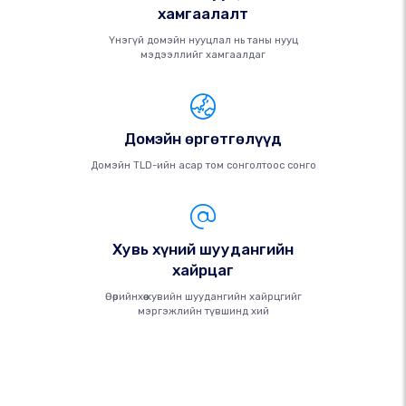
хамгаалалт
Үнэгүй домэйн нууцлал нь таны нууц
мэдээллийг хамгаалдаг
Домэйн өргөтгөлүүд
Домэйн TLD-ийн асар том сонголтоос сонго
Хувь хүний ​​шуудангийн
хайрцаг
Өөрийнхөө хувийн шуудангийн хайрцгийг
мэргэжлийн түвшинд хий