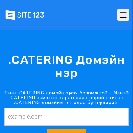
.CATERING Домэйн
нэр
Таны .CATERING домэйн хүрэх боломжтой - Манай
.CATERING хайлтын хэрэгслээр өөрийн хүссэн
.CATERING домайныг яг одоо бүртгүүлээрэй.