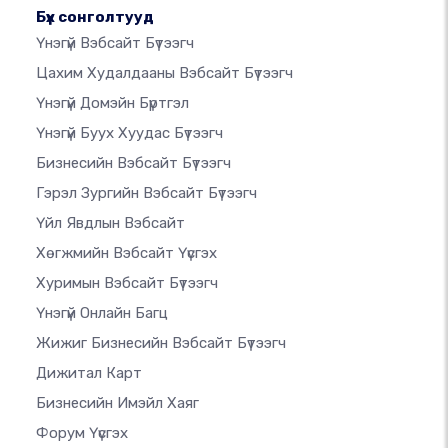
Бүх сонголтууд
Үнэгүй Вэбсайт Бүтээгч
Цахим Худалдааны Вэбсайт Бүтээгч
Үнэгүй Домэйн Бүртгэл
Үнэгүй Буух Хуудас Бүтээгч
Бизнесийн Вэбсайт Бүтээгч
Гэрэл Зургийн Вэбсайт Бүтээгч
Үйл Явдлын Вэбсайт
Хөгжмийн Вэбсайт Үүсгэх
Хуримын Вэбсайт Бүтээгч
Үнэгүй Онлайн Багц
Жижиг Бизнесийн Вэбсайт Бүтээгч
Дижитал Карт
Бизнесийн Имэйл Хаяг
Форум Үүсгэх