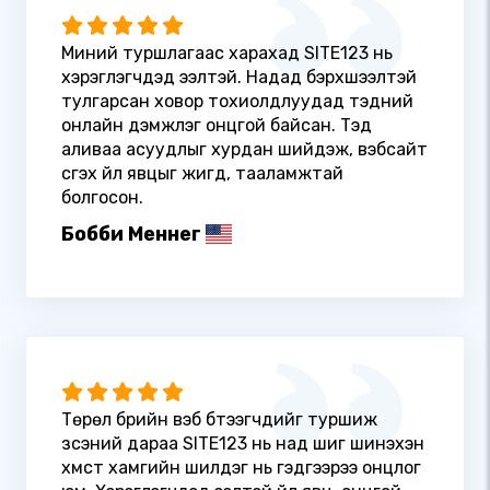
Миний туршлагаас харахад SITE123 нь
хэрэглэгчдэд ээлтэй. Надад бэрхшээлтэй
тулгарсан ховор тохиолдлуудад тэдний
онлайн дэмжлэг онцгой байсан. Тэд
аливаа асуудлыг хурдан шийдэж, вэбсайт
үүсгэх үйл явцыг жигд, тааламжтай
болгосон.
Бобби Меннег
Төрөл бүрийн вэб бүтээгчдийг туршиж
үзсэний дараа SITE123 нь над шиг шинэхэн
хүмүүст хамгийн шилдэг нь гэдгээрээ онцлог