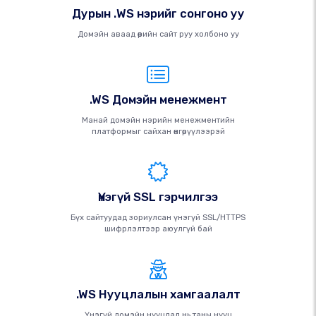
Дурын .WS нэрийг сонгоно уу
Домэйн аваад өөрийн сайт руу холбоно уу
.WS Домэйн менежмент
Манай домэйн нэрийн менежментийн
платформыг сайхан өнгөрүүлээрэй
Үнэгүй SSL гэрчилгээ
Бүх сайтуудад зориулсан үнэгүй SSL/HTTPS
шифрлэлтээр аюулгүй бай
.WS Нууцлалын хамгаалалт
Үнэгүй домэйн нууцлал нь таны нууц