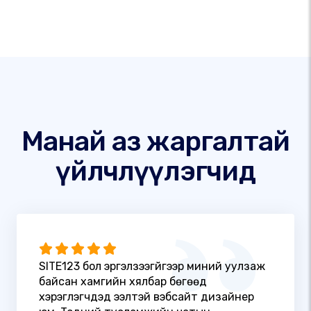
Манай аз жаргалтай
үйлчлүүлэгчид
SITE123 бол эргэлзээгүйгээр миний уулзаж
байсан хамгийн хялбар бөгөөд
хэрэглэгчдэд ээлтэй вэбсайт дизайнер