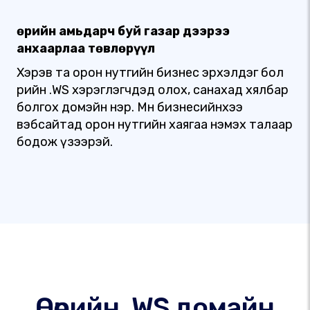
Өөрийн амьдарч буй газар дээрээ
анхаарлаа төвлөрүүл
Хэрэв та орон нутгийн бизнес эрхэлдэг бол
өөрийн .WS хэрэглэгчдэд олох, санахад хялбар
болгох домэйн нэр. Мөн бизнесийнхээ
вэбсайтад орон нутгийн хаягаа нэмэх талаар
бодож үзээрэй.
Өөрийн .WS домайн