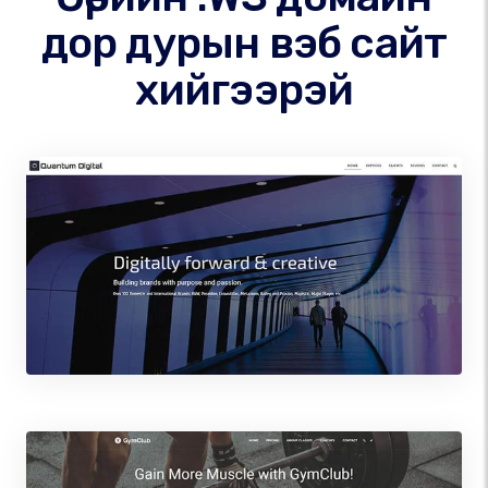
дор дурын вэб сайт
хийгээрэй