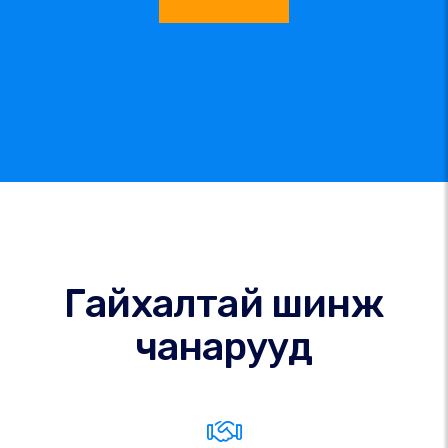
Гайхалтай шинж
чанарууд