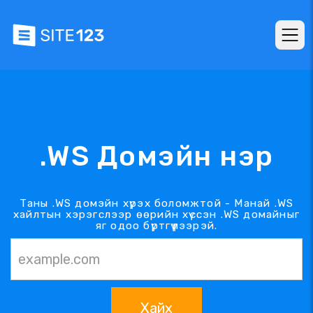
.WS Домэйн нэр
Таны .WS домэйн хүрэх боломжтой - Манай .WS
хайлтын хэрэгслээр өөрийн хүссэн .WS домайныг
яг одоо бүртгүүлээрэй.
Хайх