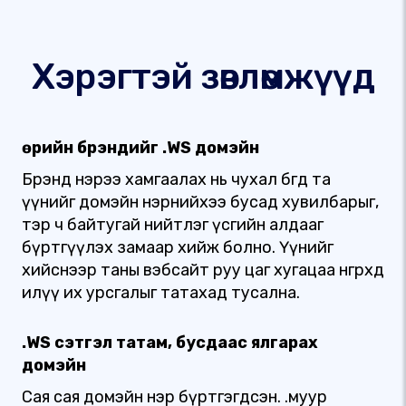
Хэрэгтэй зөвлөмжүүд
Өөрийн брэндийг .WS домэйн
Брэнд нэрээ хамгаалах нь чухал бөгөөд та
үүнийг домэйн нэрнийхээ бусад хувилбарыг,
тэр ч байтугай нийтлэг үсгийн алдааг
бүртгүүлэх замаар хийж болно. Үүнийг
хийснээр таны вэбсайт руу цаг хугацаа өнгөрөхөд
илүү их урсгалыг татахад тусална.
.WS сэтгэл татам, бусдаас ялгарах
домэйн
Сая сая домэйн нэр бүртгэгдсэн. .муур