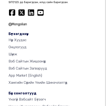
SITE123: өөрөөр баригдсан, илүү сайн баригдсан.
Mongolian
Бүтээгдэхүүн
Нүүр Хуудас
Онцлогууд
Шүүмж
Вэб Сайтын Жишээнүүд
Вэб Сайтын Загварууд
App Market
(English)
Хамгийн Сүүлийн Үеийн Шинэчлэлтүүд
Бүх сонголтууд
Үнэгүй Вэбсайт Бүтээгч