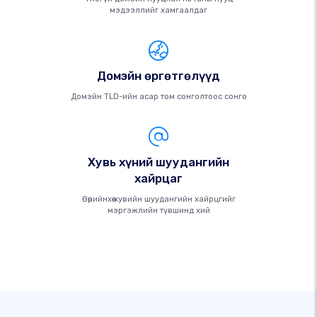
мэдээллийг хамгаалдаг
Домэйн өргөтгөлүүд
Домэйн TLD-ийн асар том сонголтоос сонго
Хувь хүний ​​шуудангийн
хайрцаг
Өөрийнхөө хувийн шуудангийн хайрцгийг
мэргэжлийн түвшинд хий