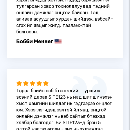
тулгарсан ховор тохиолдлуудад тэдний
онлайн дэмжлэг онцгой байсан. Тэд
аливаа асуудлыг хурдан шийдэж, вэбсайт
үүсгэх үйл явцыг жигд, тааламжтай
болгосон.
Бобби Меннег
Төрөл бүрийн вэб бүтээгчдийг туршиж
үзсэний дараа SITE123 нь над шиг шинэхэн
хүмүүст хамгийн шилдэг нь гэдгээрээ онцлог
юм. Хэрэглэгчдэд ээлтэй үйл явц, онцгой
онлайн дэмжлэг нь вэб сайтыг бүтээхэд
хялбар болгодог. Би SITE123-д бүрэн 5
одтой үнэлгээ өгсөн - энэ нь эхлэгчдэд