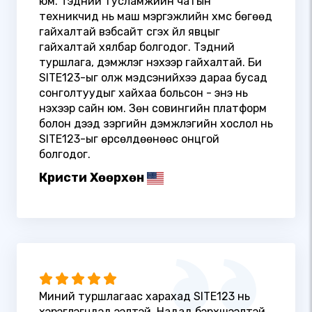
юм. Тэдний тусламжийн чатын
техникчид нь маш мэргэжлийн хүмүүс бөгөөд
гайхалтай вэбсайт үүсгэх үйл явцыг
гайхалтай хялбар болгодог. Тэдний
туршлага, дэмжлэг үнэхээр гайхалтай. Би
SITE123-ыг олж мэдсэнийхээ дараа бусад
сонголтуудыг хайхаа больсон - энэ нь
үнэхээр сайн юм. Зөн совингийн платформ
болон дээд зэргийн дэмжлэгийн хослол нь
SITE123-ыг өрсөлдөөнөөс онцгой
болгодог.
Кристи Хөөрхөн
Миний туршлагаас харахад SITE123 нь
хэрэглэгчдэд ээлтэй. Надад бэрхшээлтэй