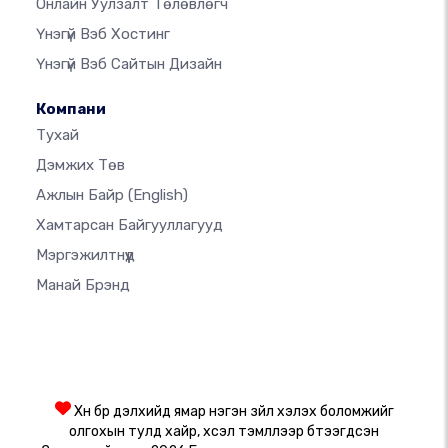
Онлайн Уулзалт Төлөвлөгч
Үнэгүй Вэб Хостинг
Үнэгүй Вэб Сайтын Дизайн
Компани
Тухай
Дэмжих Төв
Ажлын Байр
(English)
Хамтарсан Байгууллагууд
Мэргэжилтнүүд
Манай Брэнд
Хүн бүр дэлхийд ямар нэгэн зүйл хэлэх боломжийг
олгохын тулд хайр, хүсэл тэмүүллээр бүтээгдсэн