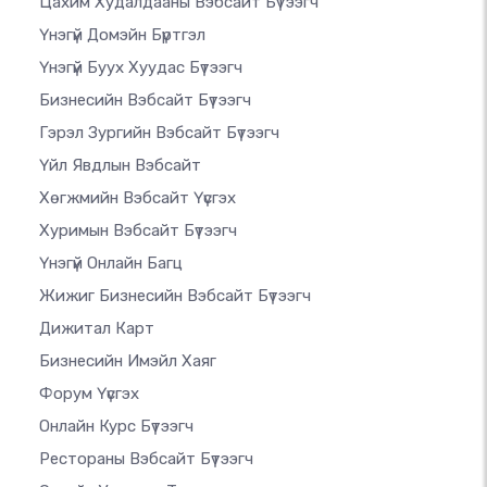
Цахим Худалдааны Вэбсайт Бүтээгч
Үнэгүй Домэйн Бүртгэл
Үнэгүй Буух Хуудас Бүтээгч
Бизнесийн Вэбсайт Бүтээгч
Гэрэл Зургийн Вэбсайт Бүтээгч
Үйл Явдлын Вэбсайт
Хөгжмийн Вэбсайт Үүсгэх
Хуримын Вэбсайт Бүтээгч
Үнэгүй Онлайн Багц
Жижиг Бизнесийн Вэбсайт Бүтээгч
Дижитал Карт
Бизнесийн Имэйл Хаяг
Форум Үүсгэх
Онлайн Курс Бүтээгч
Рестораны Вэбсайт Бүтээгч