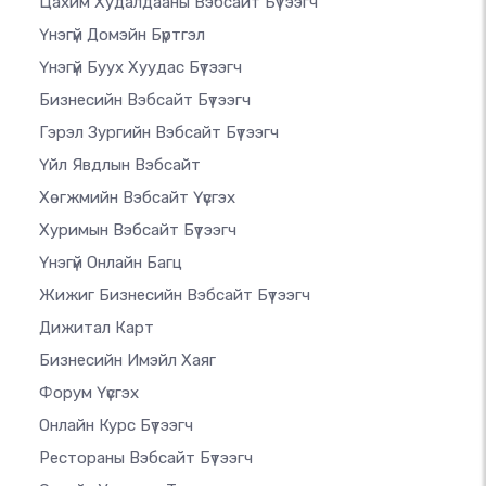
Цахим Худалдааны Вэбсайт Бүтээгч
Үнэгүй Домэйн Бүртгэл
Үнэгүй Буух Хуудас Бүтээгч
Бизнесийн Вэбсайт Бүтээгч
Гэрэл Зургийн Вэбсайт Бүтээгч
Үйл Явдлын Вэбсайт
Хөгжмийн Вэбсайт Үүсгэх
Хуримын Вэбсайт Бүтээгч
Үнэгүй Онлайн Багц
Жижиг Бизнесийн Вэбсайт Бүтээгч
Дижитал Карт
Бизнесийн Имэйл Хаяг
Форум Үүсгэх
Онлайн Курс Бүтээгч
Рестораны Вэбсайт Бүтээгч