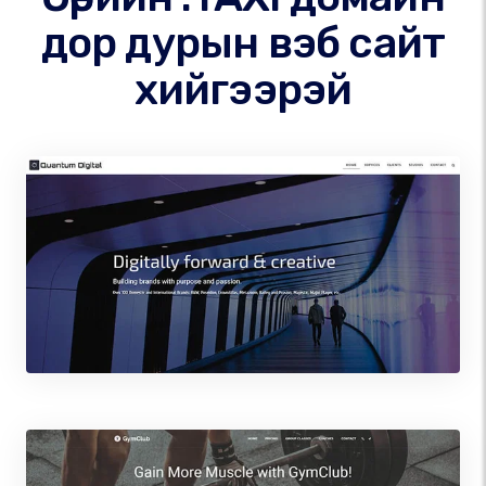
дор дурын вэб сайт
хийгээрэй