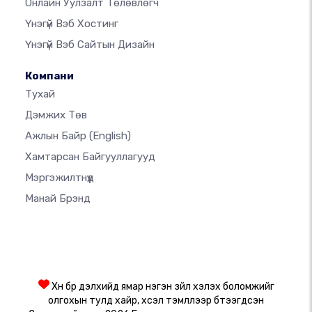
Онлайн Уулзалт Төлөвлөгч
Үнэгүй Вэб Хостинг
Үнэгүй Вэб Сайтын Дизайн
Компани
Тухай
Дэмжих Төв
Ажлын Байр
(English)
Хамтарсан Байгууллагууд
Мэргэжилтнүүд
Манай Брэнд
Хүн бүр дэлхийд ямар нэгэн зүйл хэлэх боломжийг
олгохын тулд хайр, хүсэл тэмүүллээр бүтээгдсэн