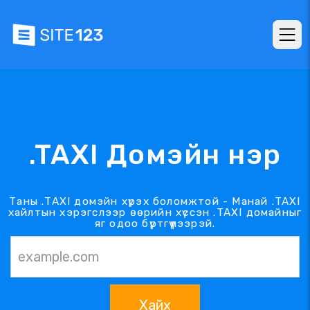
.TAXI Домэйн нэр
Таны .TAXI домэйн хүрэх боломжтой - Манай .TAXI
хайлтын хэрэгслээр өөрийн хүссэн .TAXI домайныг
яг одоо бүртгүүлээрэй.
Хайх