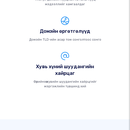
мэдээллийг хамгаалдаг
Домэйн өргөтгөлүүд
Домэйн TLD-ийн асар том сонголтоос сонго
Хувь хүний ​​шуудангийн
хайрцаг
Өөрийнхөө хувийн шуудангийн хайрцгийг
мэргэжлийн түвшинд хий