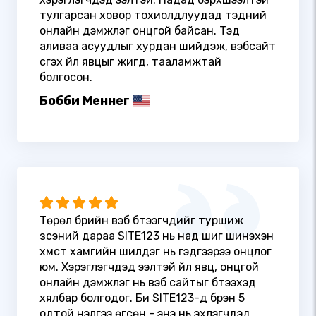
тулгарсан ховор тохиолдлуудад тэдний
онлайн дэмжлэг онцгой байсан. Тэд
аливаа асуудлыг хурдан шийдэж, вэбсайт
үүсгэх үйл явцыг жигд, тааламжтай
болгосон.
Бобби Меннег
Төрөл бүрийн вэб бүтээгчдийг туршиж
үзсэний дараа SITE123 нь над шиг шинэхэн
хүмүүст хамгийн шилдэг нь гэдгээрээ онцлог
юм. Хэрэглэгчдэд ээлтэй үйл явц, онцгой
онлайн дэмжлэг нь вэб сайтыг бүтээхэд
хялбар болгодог. Би SITE123-д бүрэн 5
одтой үнэлгээ өгсөн - энэ нь эхлэгчдэд