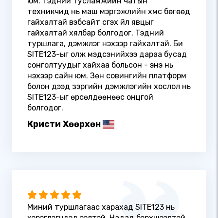
юм. Тэдний тусламжийн чатын
техникчид нь маш мэргэжлийн хүмүүс бөгөөд
гайхалтай вэбсайт үүсгэх үйл явцыг
гайхалтай хялбар болгодог. Тэдний
туршлага, дэмжлэг үнэхээр гайхалтай. Би
SITE123-ыг олж мэдсэнийхээ дараа бусад
сонголтуудыг хайхаа больсон - энэ нь
үнэхээр сайн юм. Зөн совингийн платформ
болон дээд зэргийн дэмжлэгийн хослол нь
SITE123-ыг өрсөлдөөнөөс онцгой
болгодог.
Кристи Хөөрхөн
Миний туршлагаас харахад SITE123 нь
хэрэглэгчдэд ээлтэй. Надад бэрхшээлтэй