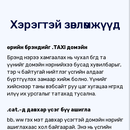
Хэрэгтэй зөвлөмжүүд
Өөрийн брэндийг .TAXI домэйн
Брэнд нэрээ хамгаалах нь чухал бөгөөд та
үүнийг домэйн нэрнийхээ бусад хувилбарыг,
тэр ч байтугай нийтлэг үсгийн алдааг
бүртгүүлэх замаар хийж болно. Үүнийг
хийснээр таны вэбсайт руу цаг хугацаа өнгөрөхөд
илүү их урсгалыг татахад тусална.
.cat.-д давхар үсэг бүү ашигла
bb, ww гэх мэт давхар үсэгтэй домэйн нэрийг
ашиглахаас хол байгаарай. Энэ нь үсгийн