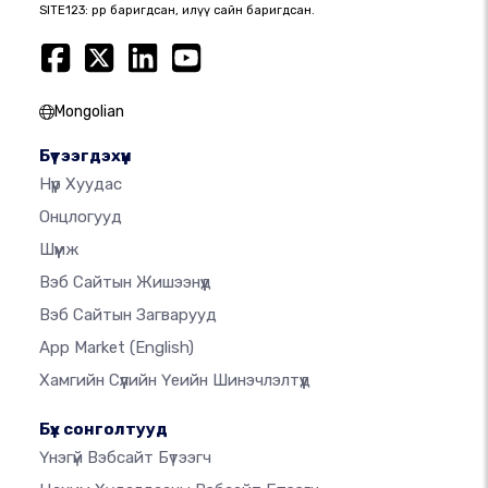
SITE123: өөрөөр баригдсан, илүү сайн баригдсан.
Mongolian
Бүтээгдэхүүн
Нүүр Хуудас
Онцлогууд
Шүүмж
Вэб Сайтын Жишээнүүд
Вэб Сайтын Загварууд
App Market
(English)
Хамгийн Сүүлийн Үеийн Шинэчлэлтүүд
Бүх сонголтууд
Үнэгүй Вэбсайт Бүтээгч