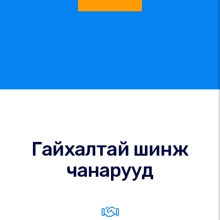
Гайхалтай шинж
чанарууд