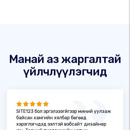
Манай аз жаргалтай
үйлчлүүлэгчид
SITE123 бол эргэлзээгүйгээр миний уулзаж
байсан хамгийн хялбар бөгөөд
хэрэглэгчдэд ээлтэй вэбсайт дизайнер