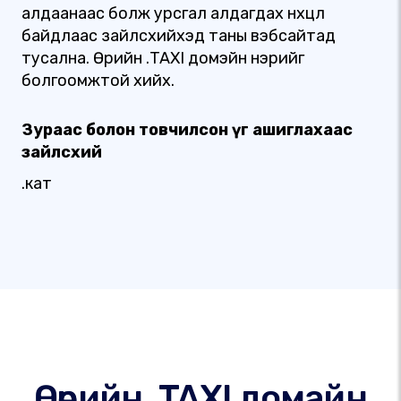
алдаанаас болж урсгал алдагдах нөхцөл
байдлаас зайлсхийхэд таны вэбсайтад
тусална. Өөрийн .TAXI домэйн нэрийг
болгоомжтой хийх.
Зураас болон товчилсон үг ашиглахаас
зайлсхий
.кат
Өөрийн .TAXI домайн