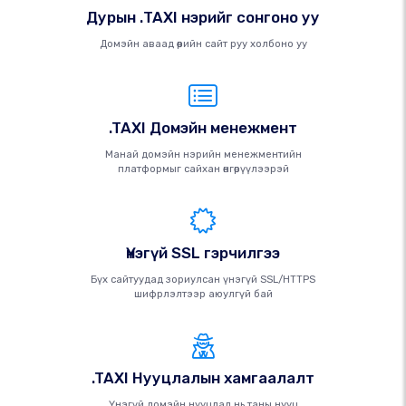
Дурын .TAXI нэрийг сонгоно уу
Домэйн аваад өөрийн сайт руу холбоно уу
.TAXI Домэйн менежмент
Манай домэйн нэрийн менежментийн
платформыг сайхан өнгөрүүлээрэй
Үнэгүй SSL гэрчилгээ
Бүх сайтуудад зориулсан үнэгүй SSL/HTTPS
шифрлэлтээр аюулгүй бай
.TAXI Нууцлалын хамгаалалт
Үнэгүй домэйн нууцлал нь таны нууц