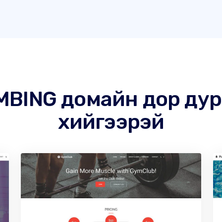
UMBING домайн дор дур
хийгээрэй