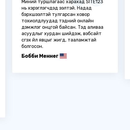
Миний туршлагаас харахад SITE123
нь хэрэглэгчдэд ээлтэй. Надад
бэрхшээлтэй тулгарсан ховор
тохиолдлуудад тэдний онлайн
дэмжлэг онцгой байсан. Тэд аливаа
асуудлыг хурдан шийдэж, вэбсайт
үүсгэх үйл явцыг жигд, тааламжтай
болгосон.
Бобби Меннег