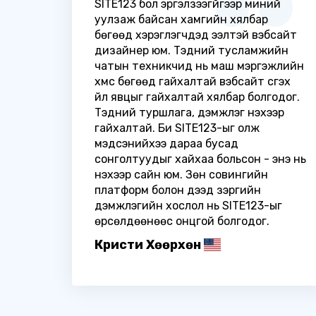
SITE123 бол эргэлзээгүйгээр миний
уулзаж байсан хамгийн хялбар
бөгөөд хэрэглэгчдэд ээлтэй вэбсайт
дизайнер юм. Тэдний тусламжийн
чатын техникчид нь маш мэргэжлийн
хүмүүс бөгөөд гайхалтай вэбсайт үүсгэх
үйл явцыг гайхалтай хялбар болгодог.
Тэдний туршлага, дэмжлэг үнэхээр
гайхалтай. Би SITE123-ыг олж
мэдсэнийхээ дараа бусад
сонголтуудыг хайхаа больсон - энэ нь
үнэхээр сайн юм. Зөн совингийн
платформ болон дээд зэргийн
дэмжлэгийн хослол нь SITE123-ыг
өрсөлдөөнөөс онцгой болгодог.
Кристи Хөөрхөн