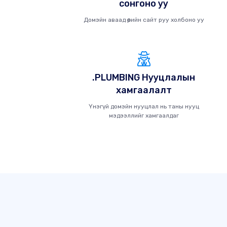
сонгоно уу
Домэйн аваад өөрийн сайт руу холбоно уу
.PLUMBING Нууцлалын
хамгаалалт
Үнэгүй домэйн нууцлал нь таны нууц
мэдээллийг хамгаалдаг