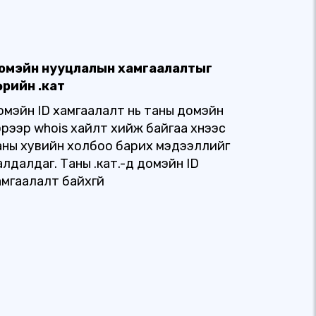
омэйн нууцлалын хамгаалалтыг
өрийн .кат
омэйн ID хамгаалалт нь таны домэйн
эрээр whois хайлт хийж байгаа хүнээс
аны хувийн холбоо барих мэдээллийг
алдалдаг. Таны .кат.-д домэйн ID
амгаалалт байхгүй