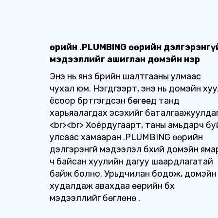
Өөрийн .PLUMBING өөрийн дэлгэрэнгү
мэдээллийг ашиглан домэйн нэр
Энэ нь янз бүрийн шалтгааны улмаас
чухал юм. Нэгдүгээрт, энэ нь домэйн ху
ёсоор бүртгэгдсэн бөгөөд танд
харьяалагдах эсэхийг баталгаажуулдаг
<br><br> Хоёрдугаарт, таны амьдарч бу
улсаас хамааран .PLUMBING өөрийн
дэлгэрэнгүй мэдээлэл бүхий домэйн яма
ч байсан хуулийн дагуу шаардлагатай
байж болно. Урьдчилан бодож, домэйн
худалдаж авахдаа өөрийн бүх
мэдээллийг бөглөнө үү.