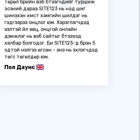
Төрөл бүрийн вэб бүтээгчдийг туршиж
үзсэний дараа SITE123 нь над шиг
шинэхэн хүмүүст хамгийн шилдэг нь
гэдгээрээ онцлог юм. Хэрэглэгчдэд
ээлтэй үйл явц, онцгой онлайн
дэмжлэг нь вэб сайтыг бүтээхэд
хялбар болгодог. Би SITE123-д бүрэн 5
одтой үнэлгээ өгсөн - энэ нь эхлэгчдэд
төгс төгөлдөр юм.
Пол Даунс