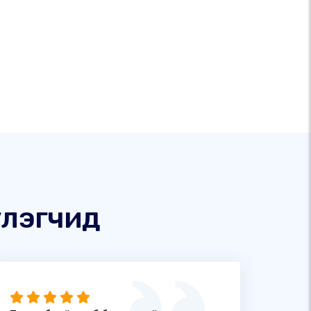
үлэгчид