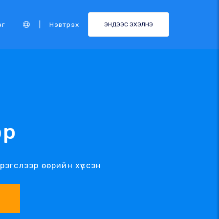
|
эг
Нэвтрэх
ЭНДЭЭС ЭХЭЛНЭ
эр
рэгслээр өөрийн хүссэн