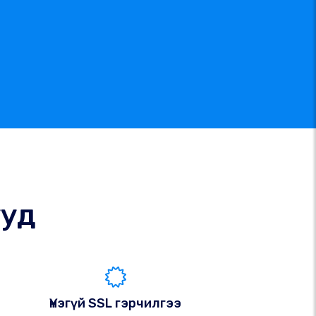
ууд
Үнэгүй SSL гэрчилгээ