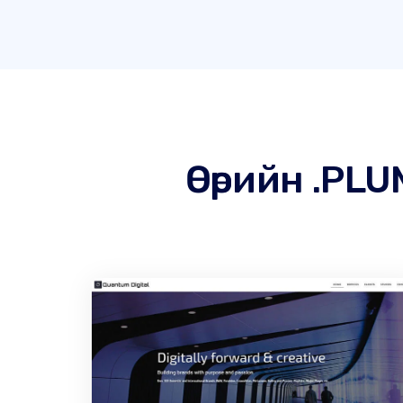
Өөрийн .PL