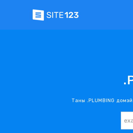
.
Таны .PLUMBING домэйн