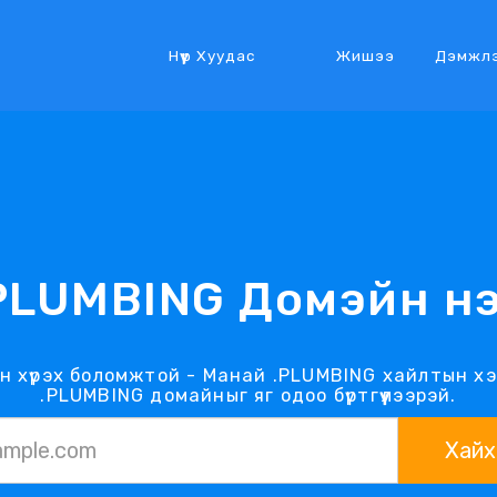
Нүүр Хуудас
Жишээ
Дэмжл
PLUMBING Домэйн н
 хүрэх боломжтой - Манай .PLUMBING хайлтын хэ
.PLUMBING домайныг яг одоо бүртгүүлээрэй.
Хайх