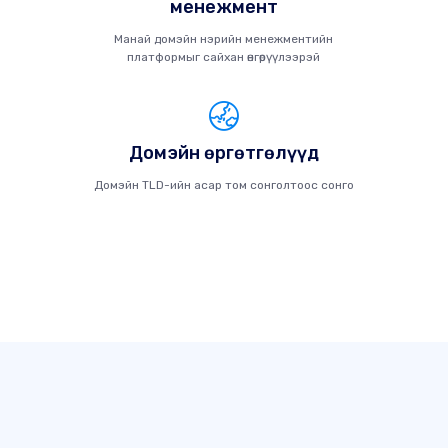
менежмент
Манай домэйн нэрийн менежментийн
платформыг сайхан өнгөрүүлээрэй
Домэйн өргөтгөлүүд
Домэйн TLD-ийн асар том сонголтоос сонго