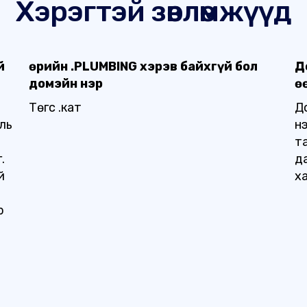
Хэрэгтэй зөвлөмжүүд
й
Өөрийн .PLUMBING хэрэв байхгүй бол
Д
домэйн нэр
ө
Төгс .кат
Д
уль
н
т
.
д
й
х
р