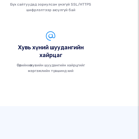
Бүх сайтуудад зориулсан үнэгүй SSL/HTTPS
шифрлэлтээр аюулгүй бай
Хувь хүний ​​шуудангийн
хайрцаг
Өөрийнхөө хувийн шуудангийн хайрцгийг
мэргэжлийн түвшинд хий