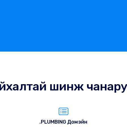
йхалтай шинж чанар
.PLUMBING Домэйн