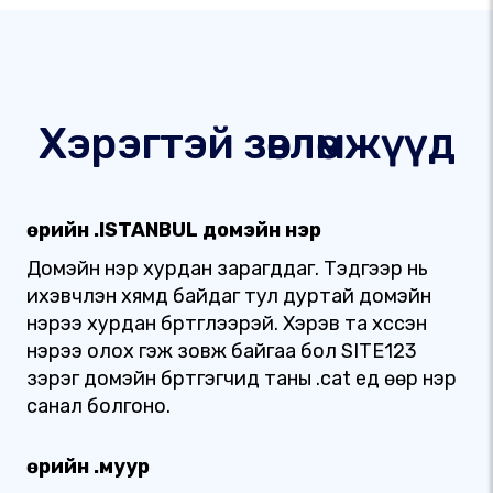
Хэрэгтэй зөвлөмжүүд
Өөрийн .ISTANBUL домэйн нэр
Домэйн нэр хурдан зарагддаг. Тэдгээр нь
ихэвчлэн хямд байдаг тул дуртай домэйн
нэрээ хурдан бүртгүүлээрэй. Хэрэв та хүссэн
нэрээ олох гэж зовж байгаа бол SITE123
зэрэг домэйн бүртгэгчид таны .cat үед өөр нэр
санал болгоно.
Өөрийн .муур