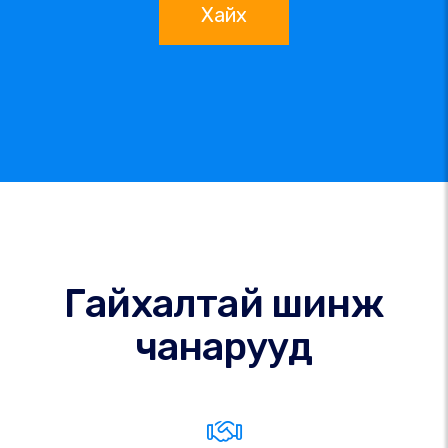
Хайх
Гайхалтай шинж
чанарууд