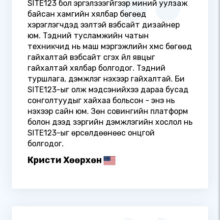
SITE123 бол эргэлзээгүйгээр миний уулзаж
байсан хамгийн хялбар бөгөөд
хэрэглэгчдэд ээлтэй вэбсайт дизайнер
юм. Тэдний тусламжийн чатын
техникчид нь маш мэргэжлийн хүмүүс бөгөөд
гайхалтай вэбсайт үүсгэх үйл явцыг
гайхалтай хялбар болгодог. Тэдний
туршлага, дэмжлэг үнэхээр гайхалтай. Би
SITE123-ыг олж мэдсэнийхээ дараа бусад
сонголтуудыг хайхаа больсон - энэ нь
үнэхээр сайн юм. Зөн совингийн платформ
болон дээд зэргийн дэмжлэгийн хослол нь
SITE123-ыг өрсөлдөөнөөс онцгой
болгодог.
Кристи Хөөрхөн