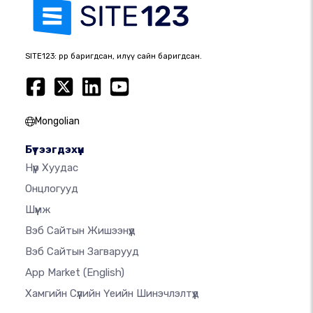
SITE123: өөрөөр баригдсан, илүү сайн баригдсан.
Mongolian
Бүтээгдэхүүн
Нүүр Хуудас
Онцлогууд
Шүүмж
Вэб Сайтын Жишээнүүд
Вэб Сайтын Загварууд
App Market
(English)
Хамгийн Сүүлийн Үеийн Шинэчлэлтүүд