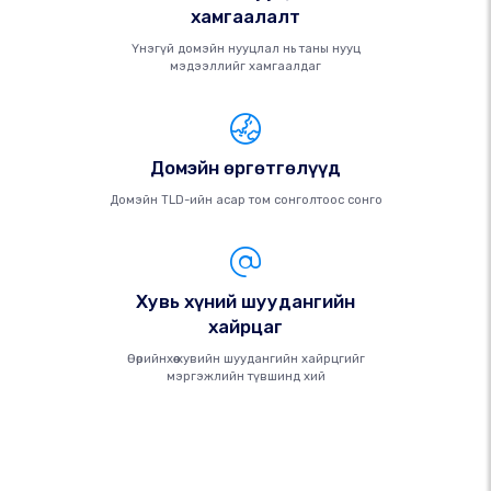
хамгаалалт
Үнэгүй домэйн нууцлал нь таны нууц
мэдээллийг хамгаалдаг
Домэйн өргөтгөлүүд
Домэйн TLD-ийн асар том сонголтоос сонго
Хувь хүний ​​шуудангийн
хайрцаг
Өөрийнхөө хувийн шуудангийн хайрцгийг
мэргэжлийн түвшинд хий