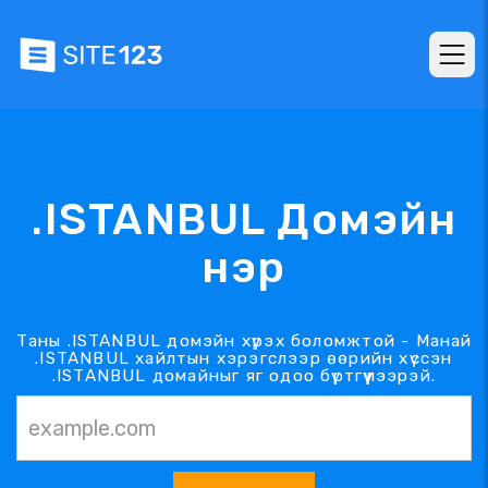
.ISTANBUL Домэйн
нэр
Таны .ISTANBUL домэйн хүрэх боломжтой - Манай
.ISTANBUL хайлтын хэрэгслээр өөрийн хүссэн
.ISTANBUL домайныг яг одоо бүртгүүлээрэй.