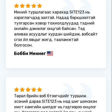
Миний туршлагаас харахад SITE123 нь
хэрэглэгчдэд ээлтэй. Надад бэрхшээлтэй
тулгарсан ховор тохиолдлуудад тэдний
онлайн дэмжлэг онцгой байсан. Тэд
аливаа асуудлыг хурдан шийдэж, вэбсайт
үүсгэх үйл явцыг жигд, тааламжтай
болгосон.
Бобби Меннег
Төрөл бүрийн вэб бүтээгчдийг туршиж
үзсэний дараа SITE123 нь над шиг шинэхэн
хүмүүст хамгийн шилдэг нь гэдгээрээ онцлог