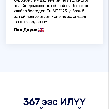
юм. Хэрэглэгчдэд ээлтэй үйл явц, онцгой
онлайн дэмжлэг нь вэб сайтыг бүтээхэд
хялбар болгодог. Би SITE123-д бүрэн 5
одтой үнэлгээ өгсөн - энэ нь эхлэгчдэд
төгс төгөлдөр юм.
Пол Даунс
367 ээс ИЛҮҮ