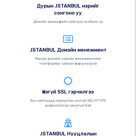
Дурын .ISTANBUL нэрийг
сонгоно уу
Домэйн аваад өөрийн сайт руу холбоно уу
.ISTANBUL Домэйн менежмент
Манай домэйн нэрийн менежментийн
платформыг сайхан өнгөрүүлээрэй
Үнэгүй SSL гэрчилгээ
Бүх сайтуудад зориулсан үнэгүй SSL/HTTPS
шифрлэлтээр аюулгүй бай
.ISTANBUL Нууцлалын