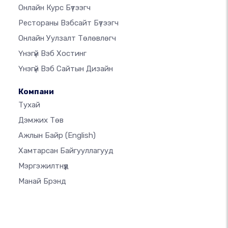
Онлайн Курс Бүтээгч
Рестораны Вэбсайт Бүтээгч
Онлайн Уулзалт Төлөвлөгч
Үнэгүй Вэб Хостинг
Үнэгүй Вэб Сайтын Дизайн
Компани
Тухай
Дэмжих Төв
Ажлын Байр
(English)
Хамтарсан Байгууллагууд
Мэргэжилтнүүд
Манай Брэнд