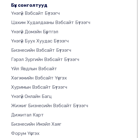
Бүх сонголтууд
Үнэгүй Вэбсайт Бүтээгч
Цахим Худалдааны Вэбсайт Бүтээгч
Үнэгүй Домэйн Бүртгэл
Үнэгүй Буух Хуудас Бүтээгч
Бизнесийн Вэбсайт Бүтээгч
Гэрэл Зургийн Вэбсайт Бүтээгч
Үйл Явдлын Вэбсайт
Хөгжмийн Вэбсайт Үүсгэх
Хуримын Вэбсайт Бүтээгч
Үнэгүй Онлайн Багц
Жижиг Бизнесийн Вэбсайт Бүтээгч
Дижитал Карт
Бизнесийн Имэйл Хаяг
Форум Үүсгэх