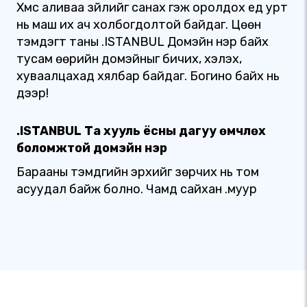
Хүмүүс аливаа зүйлийг санах гэж оролдох үед урт
нь маш их ач холбогдолтой байдаг. Цөөн
тэмдэгт таны .ISTANBUL Домэйн нэр байх
тусам өөрийн домэйныг бичих, хэлэх,
хуваалцахад хялбар байдаг. Богино байх нь
дээр!
.ISTANBUL Та хууль ёсны дагуу өмчлөх
боломжтой домэйн нэр
Барааны тэмдгийн эрхийг зөрчих нь том
асуудал байж болно. Чамд сайхан .муур