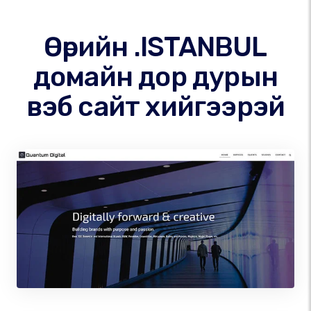
Өөрийн .ISTANBUL
домайн дор дурын
вэб сайт хийгээрэй