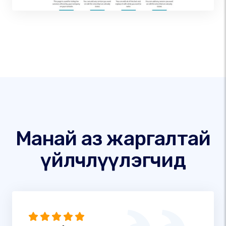
Манай аз жаргалтай
үйлчлүүлэгчид