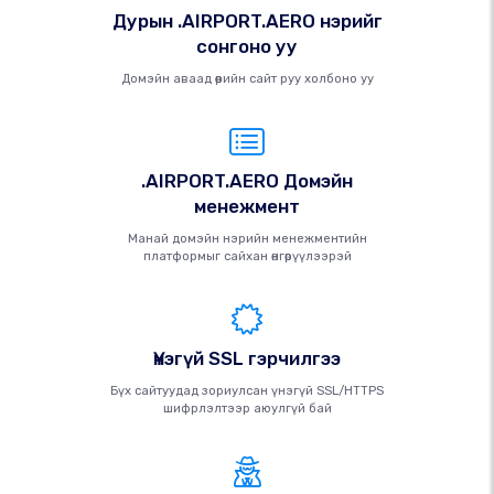
Дурын .AIRPORT.AERO нэрийг
сонгоно уу
Домэйн аваад өөрийн сайт руу холбоно уу
.AIRPORT.AERO Домэйн
менежмент
Манай домэйн нэрийн менежментийн
платформыг сайхан өнгөрүүлээрэй
Үнэгүй SSL гэрчилгээ
Бүх сайтуудад зориулсан үнэгүй SSL/HTTPS
шифрлэлтээр аюулгүй бай