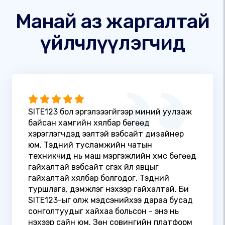
Манай аз жаргалтай
үйлчлүүлэгчид
SITE123 бол эргэлзээгүйгээр миний уулзаж
байсан хамгийн хялбар бөгөөд
хэрэглэгчдэд ээлтэй вэбсайт дизайнер
юм. Тэдний тусламжийн чатын
техникчид нь маш мэргэжлийн хүмүүс бөгөөд
гайхалтай вэбсайт үүсгэх үйл явцыг
гайхалтай хялбар болгодог. Тэдний
туршлага, дэмжлэг үнэхээр гайхалтай. Би
SITE123-ыг олж мэдсэнийхээ дараа бусад
сонголтуудыг хайхаа больсон - энэ нь
үнэхээр сайн юм. Зөн совингийн платформ