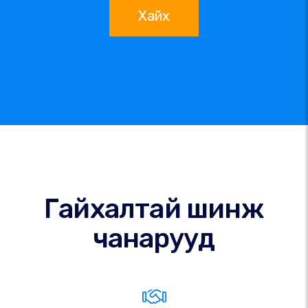
Хайх
Гайхалтай шинж
чанарууд