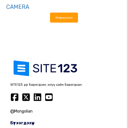
CAMERA
Илүү харуулах
SITE123: өөрөөр баригдсан, илүү сайн баригдсан.
Mongolian
Бүтээгдэхүүн