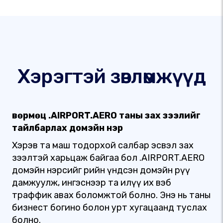
Хэрэгтэй зөвлөмжүүд
Өвөрмөц .AIRPORT.AERO таны зах зээлийг
тайлбарлах домэйн нэр
Хэрэв та маш тодорхой салбар эсвэл зах
зээлтэй харьцаж байгаа бол .AIRPORT.AERO
домэйн нэрсийг өөрийн үндсэн домэйн рүү
дамжуулж, ингэснээр та илүү их вэб
траффик авах боломжтой болно. Энэ нь таны
бизнест богино болон урт хугацаанд туслах
болно.