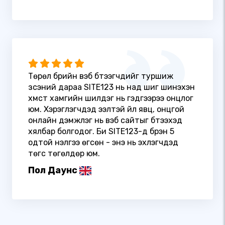
Төрөл бүрийн вэб бүтээгчдийг туршиж
үзсэний дараа SITE123 нь над шиг шинэхэн
хүмүүст хамгийн шилдэг нь гэдгээрээ онцлог
юм. Хэрэглэгчдэд ээлтэй үйл явц, онцгой
онлайн дэмжлэг нь вэб сайтыг бүтээхэд
хялбар болгодог. Би SITE123-д бүрэн 5
одтой үнэлгээ өгсөн - энэ нь эхлэгчдэд
төгс төгөлдөр юм.
Пол Даунс