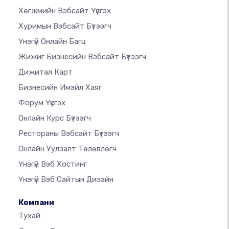
Хөгжмийн Вэбсайт Үүсгэх
Хуримын Вэбсайт Бүтээгч
Үнэгүй Онлайн Багц
Жижиг Бизнесийн Вэбсайт Бүтээгч
Дижитал Карт
Бизнесийн Имэйл Хаяг
Форум Үүсгэх
Онлайн Курс Бүтээгч
Рестораны Вэбсайт Бүтээгч
Онлайн Уулзалт Төлөвлөгч
Үнэгүй Вэб Хостинг
Үнэгүй Вэб Сайтын Дизайн
Компани
Тухай