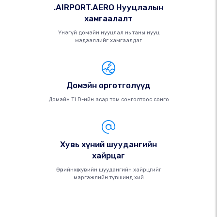
.AIRPORT.AERO Нууцлалын
хамгаалалт
Үнэгүй домэйн нууцлал нь таны нууц
мэдээллийг хамгаалдаг
Домэйн өргөтгөлүүд
Домэйн TLD-ийн асар том сонголтоос сонго
Хувь хүний ​​шуудангийн
хайрцаг
Өөрийнхөө хувийн шуудангийн хайрцгийг
мэргэжлийн түвшинд хий