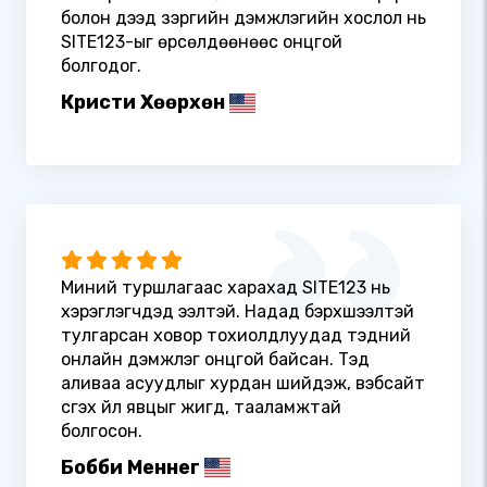
болон дээд зэргийн дэмжлэгийн хослол нь
SITE123-ыг өрсөлдөөнөөс онцгой
болгодог.
Кристи Хөөрхөн
Миний туршлагаас харахад SITE123 нь
хэрэглэгчдэд ээлтэй. Надад бэрхшээлтэй
тулгарсан ховор тохиолдлуудад тэдний
онлайн дэмжлэг онцгой байсан. Тэд
аливаа асуудлыг хурдан шийдэж, вэбсайт
үүсгэх үйл явцыг жигд, тааламжтай
болгосон.
Бобби Меннег