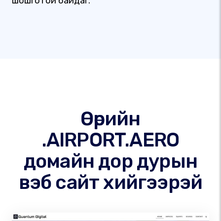
шошготой байдаг.
Өөрийн
.AIRPORT.AERO
домайн дор дурын
вэб сайт хийгээрэй