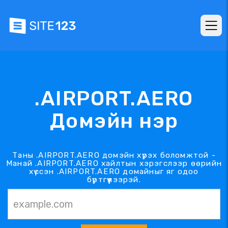
.AIRPORT.AERO
Домэйн нэр
Таны .AIRPORT.AERO домэйн хүрэх боломжтой -
Манай .AIRPORT.AERO хайлтын хэрэгслээр өөрийн
хүссэн .AIRPORT.AERO домайныг яг одоо
бүртгүүлээрэй.