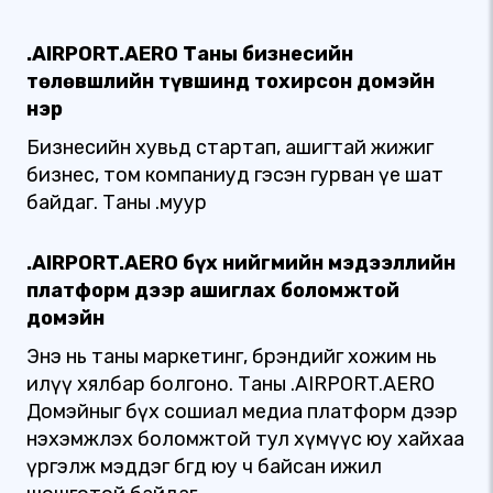
.AIRPORT.AERO Таны бизнесийн
төлөвшлийн түвшинд тохирсон домэйн
нэр
Бизнесийн хувьд стартап, ашигтай жижиг
бизнес, том компаниуд гэсэн гурван үе шат
байдаг. Таны .муур
.AIRPORT.AERO бүх нийгмийн мэдээллийн
платформ дээр ашиглах боломжтой
домэйн
Энэ нь таны маркетинг, брэндийг хожим нь
илүү хялбар болгоно. Таны .AIRPORT.AERO
Домэйныг бүх сошиал медиа платформ дээр
нэхэмжлэх боломжтой тул хүмүүс юу хайхаа
үргэлж мэддэг бөгөөд юу ч байсан ижил