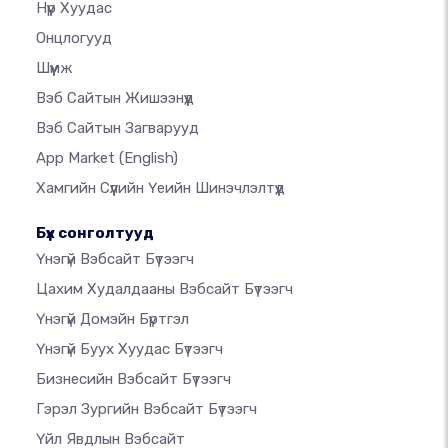
Нүүр Хуудас
Онцлогууд
Шүүмж
Вэб Сайтын Жишээнүүд
Вэб Сайтын Загварууд
App Market
(English)
Хамгийн Сүүлийн Үеийн Шинэчлэлтүүд
Бүх сонголтууд
Үнэгүй Вэбсайт Бүтээгч
Цахим Худалдааны Вэбсайт Бүтээгч
Үнэгүй Домэйн Бүртгэл
Үнэгүй Буух Хуудас Бүтээгч
Бизнесийн Вэбсайт Бүтээгч
Гэрэл Зургийн Вэбсайт Бүтээгч
Үйл Явдлын Вэбсайт