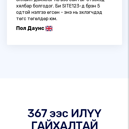
хялбар болгодог. Би SITE123-д бүрэн 5
одтой үнэлгээ өгсөн - энэ нь эхлэгчдэд
төгс төгөлдөр юм.
Пол Даунс
367 ээс ИЛҮҮ
ГАЙХАЛТАЙ