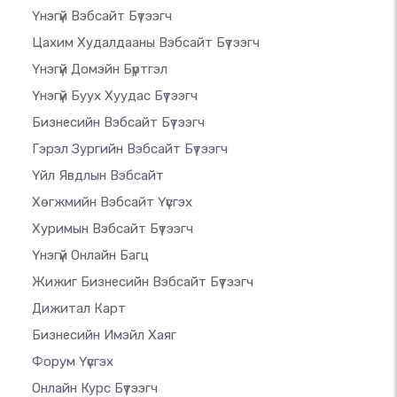
Үнэгүй Вэбсайт Бүтээгч
Цахим Худалдааны Вэбсайт Бүтээгч
Үнэгүй Домэйн Бүртгэл
Үнэгүй Буух Хуудас Бүтээгч
Бизнесийн Вэбсайт Бүтээгч
Гэрэл Зургийн Вэбсайт Бүтээгч
Үйл Явдлын Вэбсайт
Хөгжмийн Вэбсайт Үүсгэх
Хуримын Вэбсайт Бүтээгч
Үнэгүй Онлайн Багц
Жижиг Бизнесийн Вэбсайт Бүтээгч
Дижитал Карт
Бизнесийн Имэйл Хаяг
Форум Үүсгэх
Онлайн Курс Бүтээгч