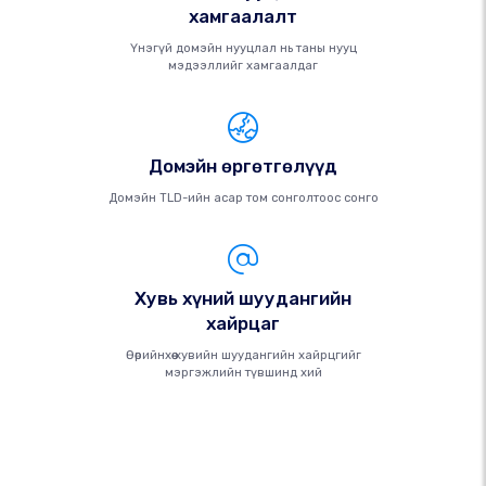
хамгаалалт
Үнэгүй домэйн нууцлал нь таны нууц
мэдээллийг хамгаалдаг
Домэйн өргөтгөлүүд
Домэйн TLD-ийн асар том сонголтоос сонго
Хувь хүний ​​шуудангийн
хайрцаг
Өөрийнхөө хувийн шуудангийн хайрцгийг
мэргэжлийн түвшинд хий