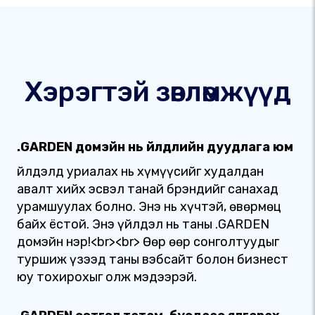
Хэрэгтэй зөвлөмжүүд
.GARDEN домэйн нь Үйлдлийн дуудлага юм
Үйлдэлд уриалах нь хүмүүсийг худалдан
авалт хийх эсвэл танай брэндийг санахад
урамшуулах болно. Энэ нь хүчтэй, өвөрмөц
байх ёстой. Энэ үйлдэл нь таны .GARDEN
домэйн нэр!<br><br> Өөр өөр сонголтуудыг
туршиж үзээд таны вэбсайт болон бизнест
юу тохирохыг олж мэдээрэй.