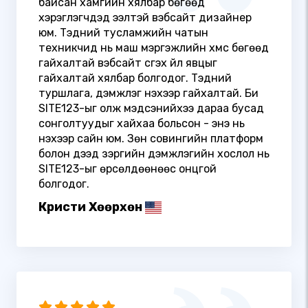
байсан хамгийн хялбар бөгөөд
хэрэглэгчдэд ээлтэй вэбсайт дизайнер
юм. Тэдний тусламжийн чатын
техникчид нь маш мэргэжлийн хүмүүс бөгөөд
гайхалтай вэбсайт үүсгэх үйл явцыг
гайхалтай хялбар болгодог. Тэдний
туршлага, дэмжлэг үнэхээр гайхалтай. Би
SITE123-ыг олж мэдсэнийхээ дараа бусад
сонголтуудыг хайхаа больсон - энэ нь
үнэхээр сайн юм. Зөн совингийн платформ
болон дээд зэргийн дэмжлэгийн хослол нь
SITE123-ыг өрсөлдөөнөөс онцгой
болгодог.
Кристи Хөөрхөн