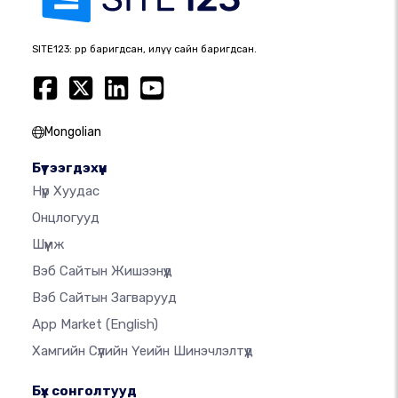
SITE123: өөрөөр баригдсан, илүү сайн баригдсан.
Mongolian
Бүтээгдэхүүн
Нүүр Хуудас
Онцлогууд
Шүүмж
Вэб Сайтын Жишээнүүд
Вэб Сайтын Загварууд
App Market
(English)
Хамгийн Сүүлийн Үеийн Шинэчлэлтүүд
Бүх сонголтууд