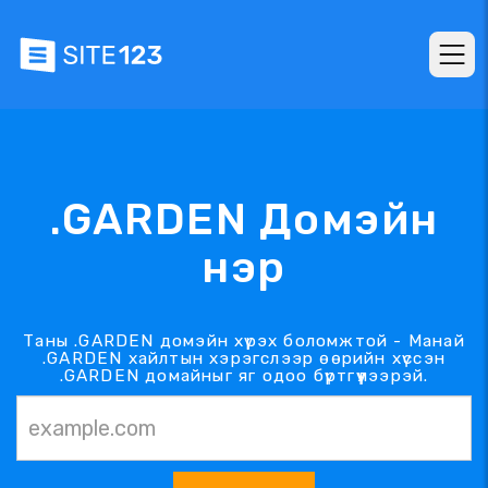
.GARDEN Домэйн
нэр
Таны .GARDEN домэйн хүрэх боломжтой - Манай
.GARDEN хайлтын хэрэгслээр өөрийн хүссэн
.GARDEN домайныг яг одоо бүртгүүлээрэй.