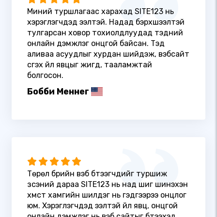
Миний туршлагаас харахад SITE123 нь
хэрэглэгчдэд ээлтэй. Надад бэрхшээлтэй
тулгарсан ховор тохиолдлуудад тэдний
онлайн дэмжлэг онцгой байсан. Тэд
аливаа асуудлыг хурдан шийдэж, вэбсайт
үүсгэх үйл явцыг жигд, тааламжтай
болгосон.
Бобби Меннег
Төрөл бүрийн вэб бүтээгчдийг туршиж
үзсэний дараа SITE123 нь над шиг шинэхэн
хүмүүст хамгийн шилдэг нь гэдгээрээ онцлог
юм. Хэрэглэгчдэд ээлтэй үйл явц, онцгой
онлайн дэмжлэг нь вэб сайтыг бүтээхэд