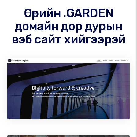
Өөрийн .GARDEN
домайн дор дурын
вэб сайт хийгээрэй