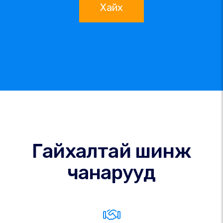
Хайх
Гайхалтай шинж
чанарууд