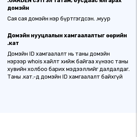
.GARDEN сэтгэл татам, бусдаас ялгарах
домэйн
Сая сая домэйн нэр бүртгэгдсэн. .муур
Домэйн нууцлалын хамгаалалтыг өөрийн
.кат
Домэйн ID хамгаалалт нь таны домэйн
нэрээр whois хайлт хийж байгаа хүнээс таны
хувийн холбоо барих мэдээллийг далдалдаг.
Таны .кат.-д домэйн ID хамгаалалт байхгүй