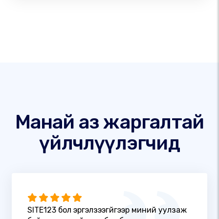
Манай аз жаргалтай
үйлчлүүлэгчид
SITE123 бол эргэлзээгүйгээр миний уулзаж