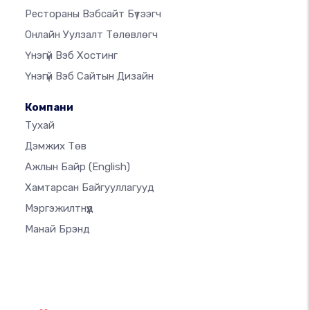
Рестораны Вэбсайт Бүтээгч
Онлайн Уулзалт Төлөвлөгч
Үнэгүй Вэб Хостинг
Үнэгүй Вэб Сайтын Дизайн
Компани
Тухай
Дэмжих Төв
Ажлын Байр
(English)
Хамтарсан Байгууллагууд
Мэргэжилтнүүд
Манай Брэнд