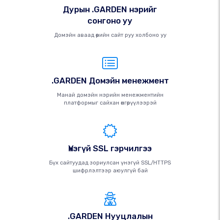
Дурын .GARDEN нэрийг
сонгоно уу
Домэйн аваад өөрийн сайт руу холбоно уу
.GARDEN Домэйн менежмент
Манай домэйн нэрийн менежментийн
платформыг сайхан өнгөрүүлээрэй
Үнэгүй SSL гэрчилгээ
Бүх сайтуудад зориулсан үнэгүй SSL/HTTPS
шифрлэлтээр аюулгүй бай
.GARDEN Нууцлалын