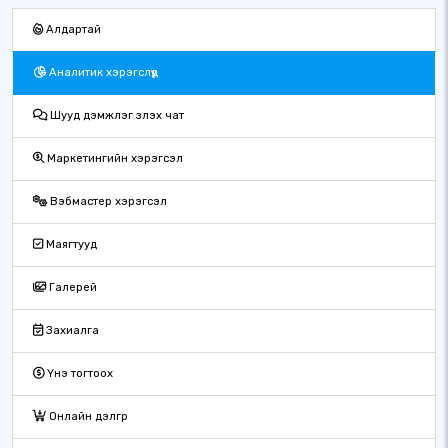
Алдартай
Аналитик хэрэгслүүд
Шууд дэмжлэг үзүүлэх чат
Маркетингийн хэрэгсэл
Вэбмастер хэрэгсэл
Маягтууд
Галерей
Захиалга
Үнэ тогтоох
Онлайн дэлгүүр