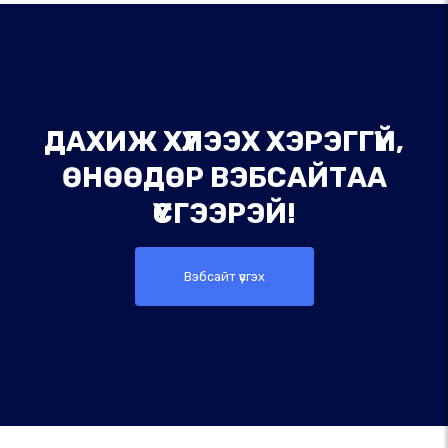
ДАХИЖ ХҮЛЭЭХ ХЭРЭГГҮЙ,
ӨНӨӨДӨР ВЭБСАЙТАА
ҮҮСГЭЭРЭЙ!
Вэбсайт үүсгэх