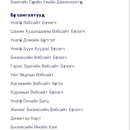
Хамгийн Сүүлийн Үеийн Шинэчлэлтүүд
Бүх сонголтууд
Үнэгүй Вэбсайт Бүтээгч
Цахим Худалдааны Вэбсайт Бүтээгч
Үнэгүй Домэйн Бүртгэл
Үнэгүй Буух Хуудас Бүтээгч
Бизнесийн Вэбсайт Бүтээгч
Гэрэл Зургийн Вэбсайт Бүтээгч
Үйл Явдлын Вэбсайт
Хөгжмийн Вэбсайт Үүсгэх
Хуримын Вэбсайт Бүтээгч
Үнэгүй Онлайн Багц
Жижиг Бизнесийн Вэбсайт Бүтээгч
Дижитал Карт
Бизнесийн Имэйл Хаяг