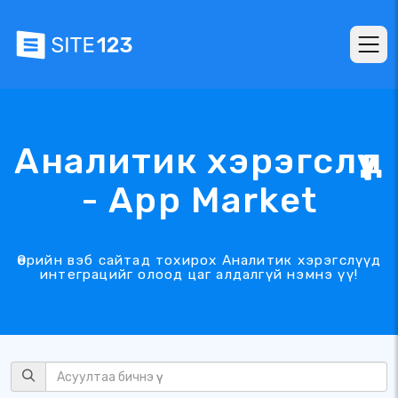
Аналитик хэрэгслүүд
- App Market
Өөрийн вэб сайтад тохирох Аналитик хэрэгслүүд
интеграцийг олоод цаг алдалгүй нэмнэ үү!