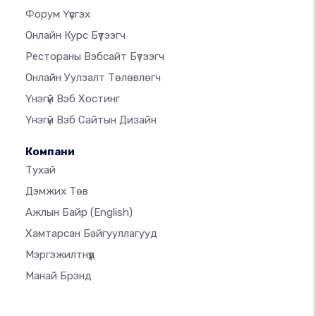
Форум Үүсгэх
Онлайн Курс Бүтээгч
Рестораны Вэбсайт Бүтээгч
Онлайн Уулзалт Төлөвлөгч
Үнэгүй Вэб Хостинг
Үнэгүй Вэб Сайтын Дизайн
Компани
Тухай
Дэмжих Төв
Ажлын Байр
(English)
Хамтарсан Байгууллагууд
Мэргэжилтнүүд
Манай Брэнд