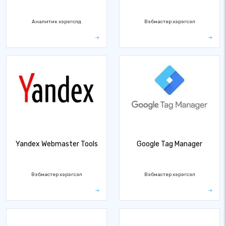
Аналитик хэрэгслүүд
Вэбмастер хэрэгсэл
Yandex Webmaster Tools
Google Tag Manager
Вэбмастер хэрэгсэл
Вэбмастер хэрэгсэл