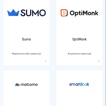
Sumo
OptiMonk
Маркетингийн хэрэгсэл
Аналитик хэрэгслүүд