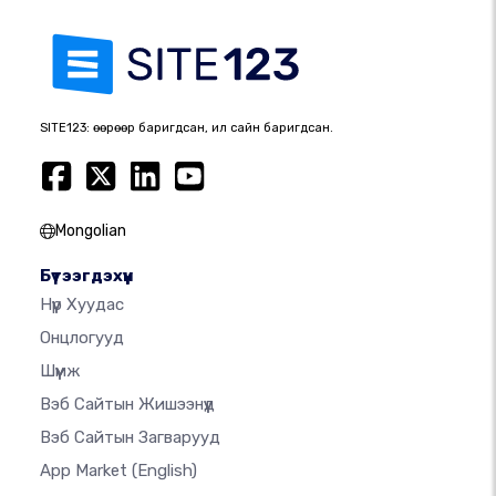
SITE123: өөрөөр баригдсан, илүү сайн баригдсан.
Mongolian
Бүтээгдэхүүн
Нүүр Хуудас
Онцлогууд
Шүүмж
Вэб Сайтын Жишээнүүд
Вэб Сайтын Загварууд
App Market
(English)