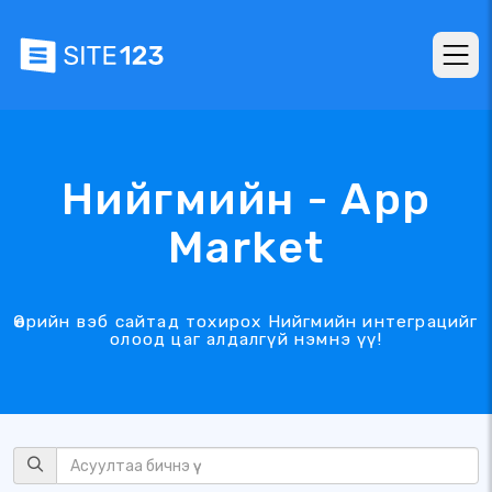
Нийгмийн - App
Market
Өөрийн вэб сайтад тохирох Нийгмийн интеграцийг
олоод цаг алдалгүй нэмнэ үү!