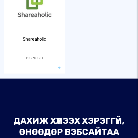
Shareaholic
Нийгмийн
ДАХИЖ ХҮЛЭЭХ ХЭРЭГГҮЙ,
ӨНӨӨДӨР ВЭБСАЙТАА