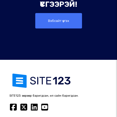
ҮҮСГЭЭРЭЙ!
Вэбсайт үүсгэх
SITE123: өөрөөр баригдсан, илүү сайн баригдсан.