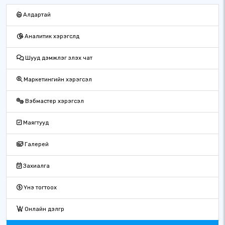
Алдартай
Аналитик хэрэгслүүд
Шууд дэмжлэг үзүүлэх чат
Маркетингийн хэрэгсэл
Вэбмастер хэрэгсэл
Маягтууд
Галерей
Захиалга
Үнэ тогтоох
Онлайн дэлгүүр