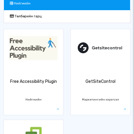
Нийгмийн
Төлбөрийн гарц
Free Accessibility Plugin
GetSiteControl
Нийгмийн
Маркетингийн хэрэгсэл