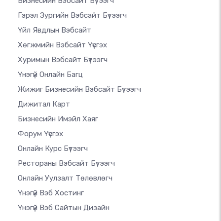
Бизнесийн Вэбсайт Бүтээгч
Гэрэл Зургийн Вэбсайт Бүтээгч
Үйл Явдлын Вэбсайт
Хөгжмийн Вэбсайт Үүсгэх
Хуримын Вэбсайт Бүтээгч
Үнэгүй Онлайн Багц
Жижиг Бизнесийн Вэбсайт Бүтээгч
Дижитал Карт
Бизнесийн Имэйл Хаяг
Форум Үүсгэх
Онлайн Курс Бүтээгч
Рестораны Вэбсайт Бүтээгч
Онлайн Уулзалт Төлөвлөгч
Үнэгүй Вэб Хостинг
Үнэгүй Вэб Сайтын Дизайн