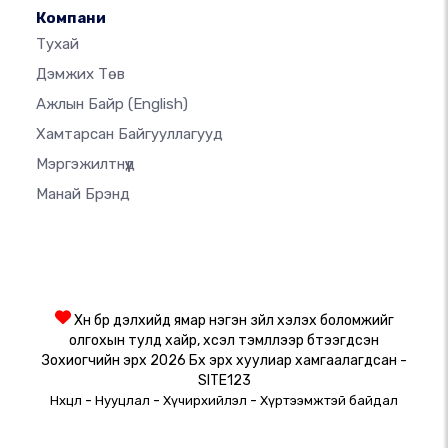
Компани
Тухай
Дэмжих Төв
Ажлын Байр
(English)
Хамтарсан Байгууллагууд
Мэргэжилтнүүд
Манай Брэнд
Хүн бүр дэлхийд ямар нэгэн зүйл хэлэх боломжийг
олгохын тулд хайр, хүсэл тэмүүллээр бүтээгдсэн
Зохиогчийн эрх 2026 Бүх эрх хуулиар хамгаалагдсан -
SITE123
-
-
-
Нөхцөл
Нууцлал
Хүчирхийлэл
Хүртээмжтэй байдал