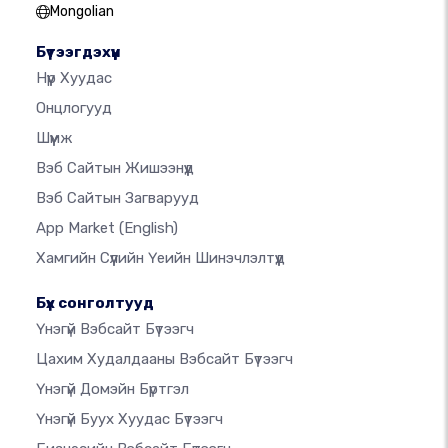
Mongolian
Бүтээгдэхүүн
Нүүр Хуудас
Онцлогууд
Шүүмж
Вэб Сайтын Жишээнүүд
Вэб Сайтын Загварууд
App Market
(English)
Хамгийн Сүүлийн Үеийн Шинэчлэлтүүд
Бүх сонголтууд
Үнэгүй Вэбсайт Бүтээгч
Цахим Худалдааны Вэбсайт Бүтээгч
Үнэгүй Домэйн Бүртгэл
Үнэгүй Буух Хуудас Бүтээгч