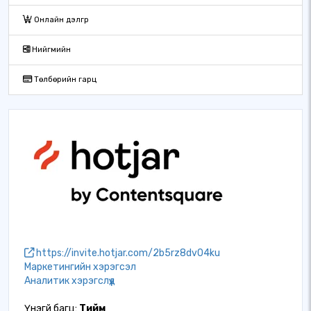
Онлайн дэлгүүр
Нийгмийн
Төлбөрийн гарц
https://invite.hotjar.com/2b5rz8dv04ku
Маркетингийн хэрэгсэл
Аналитик хэрэгслүүд
Үнэгүй багц:
Тийм