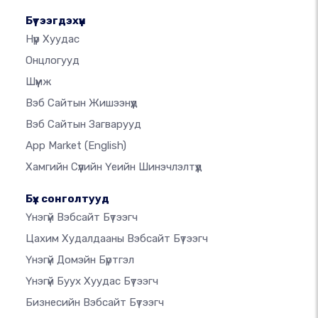
Бүтээгдэхүүн
Нүүр Хуудас
Онцлогууд
Шүүмж
Вэб Сайтын Жишээнүүд
Вэб Сайтын Загварууд
App Market
(English)
Хамгийн Сүүлийн Үеийн Шинэчлэлтүүд
Бүх сонголтууд
Үнэгүй Вэбсайт Бүтээгч
Цахим Худалдааны Вэбсайт Бүтээгч
Үнэгүй Домэйн Бүртгэл
Үнэгүй Буух Хуудас Бүтээгч
Бизнесийн Вэбсайт Бүтээгч