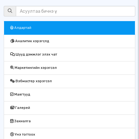
Алдартай
Аналитик хэрэгслүүд
Шууд дэмжлэг үзүүлэх чат
Маркетингийн хэрэгсэл
Вэбмастер хэрэгсэл
Маягтууд
Галерей
Захиалга
Үнэ тогтоох