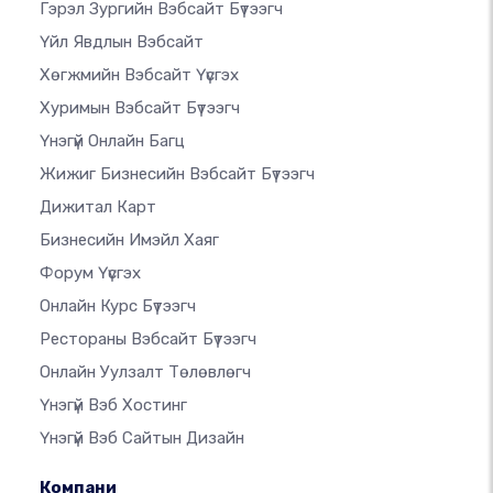
Гэрэл Зургийн Вэбсайт Бүтээгч
Үйл Явдлын Вэбсайт
Хөгжмийн Вэбсайт Үүсгэх
Хуримын Вэбсайт Бүтээгч
Үнэгүй Онлайн Багц
Жижиг Бизнесийн Вэбсайт Бүтээгч
Дижитал Карт
Бизнесийн Имэйл Хаяг
Форум Үүсгэх
Онлайн Курс Бүтээгч
Рестораны Вэбсайт Бүтээгч
Онлайн Уулзалт Төлөвлөгч
Үнэгүй Вэб Хостинг
Үнэгүй Вэб Сайтын Дизайн
Компани