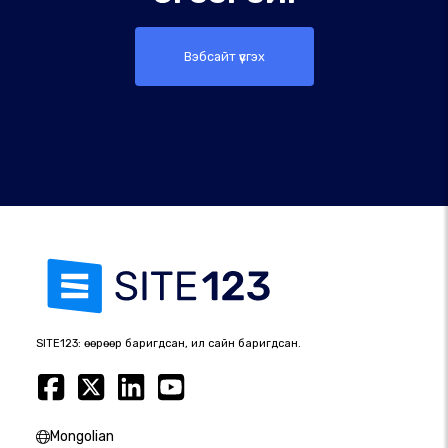
Вэбсайт үүсгэх
SITE123: өөрөөр баригдсан, илүү сайн баригдсан.
Mongolian