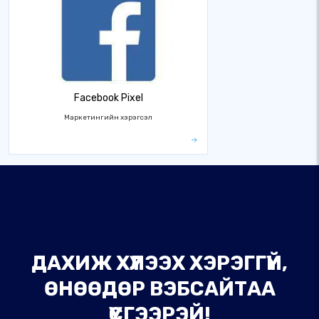
Facebook Pixel
Маркетингийн хэрэгсэл
ДАХИЖ ХҮЛЭЭХ ХЭРЭГГҮЙ,
ӨНӨӨДӨР ВЭБСАЙТАА
ҮҮСГЭЭРЭЙ!