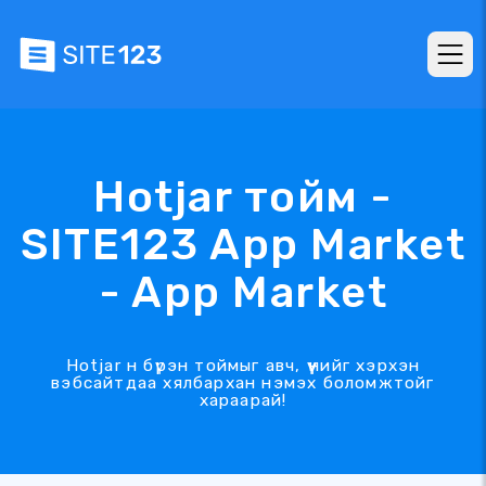
Hotjar тойм -
SITE123 App Market
- App Market
Hotjar н бүрэн тоймыг авч, үүнийг хэрхэн
вэбсайтдаа хялбархан нэмэх боломжтойг
хараарай!