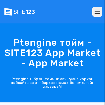
Ptengine тойм -
SITE123 App Market
- App Market
Ptengine н бүрэн тоймыг авч, үүнийг хэрхэн
вэбсайтдаа хялбархан нэмэх боломжтойг
хараарай!