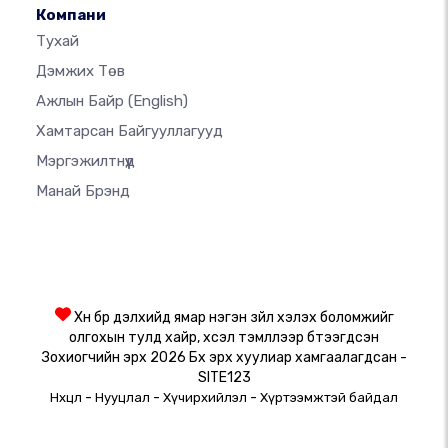
Компани
Тухай
Дэмжих Төв
Ажлын Байр
(English)
Хамтарсан Байгууллагууд
Мэргэжилтнүүд
Манай Брэнд
Хүн бүр дэлхийд ямар нэгэн зүйл хэлэх боломжийг
олгохын тулд хайр, хүсэл тэмүүллээр бүтээгдсэн
Зохиогчийн эрх 2026 Бүх эрх хуулиар хамгаалагдсан -
SITE123
-
-
-
Нөхцөл
Нууцлал
Хүчирхийлэл
Хүртээмжтэй байдал