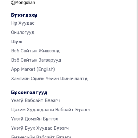
Mongolian
Бүтээгдэхүүн
Нүүр Хуудас
Онцлогууд
Шүүмж
Вэб Сайтын Жишээнүүд
Вэб Сайтын Загварууд
App Market
(English)
Хамгийн Сүүлийн Үеийн Шинэчлэлтүүд
Бүх сонголтууд
Үнэгүй Вэбсайт Бүтээгч
Цахим Худалдааны Вэбсайт Бүтээгч
Үнэгүй Домэйн Бүртгэл
Үнэгүй Буух Хуудас Бүтээгч
Бизнесийн Вэбсайт Бүтээгч