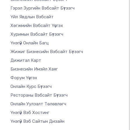
Гэрэл Зургийн Вэбсайт Бүтээгч
Үйл Явдлын Вэбсайт
Хөгжмийн Вэбсайт Үүсгэх
Хуримын Вэбсайт Бүтээгч
Үнэгүй Онлайн Багц
Жижиг Бизнесийн Вэбсайт Бүтээгч
Дижитал Карт
Бизнесийн Имэйл Хаяг
Форум Үүсгэх
Онлайн Курс Бүтээгч
Рестораны Вэбсайт Бүтээгч
Онлайн Уулзалт Төлөвлөгч
Үнэгүй Вэб Хостинг
Үнэгүй Вэб Сайтын Дизайн