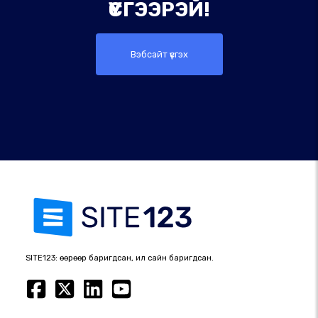
ҮҮСГЭЭРЭЙ!
Вэбсайт үүсгэх
SITE123: өөрөөр баригдсан, илүү сайн баригдсан.