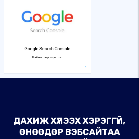
Google Search Console
Вэбмастер хэрэгсэл
ДАХИЖ ХҮЛЭЭХ ХЭРЭГГҮЙ,
ӨНӨӨДӨР ВЭБСАЙТАА