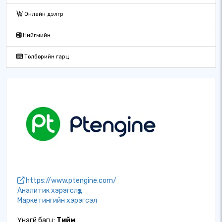
Онлайн дэлгүүр
Нийгмийн
Төлбөрийн гарц
https://www.ptengine.com/
Аналитик хэрэгслүүд
Маркетингийн хэрэгсэл
Үнэгүй багц:
Тийм