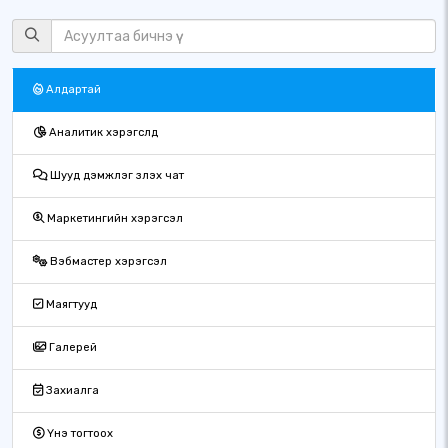
Алдартай
Аналитик хэрэгслүүд
Шууд дэмжлэг үзүүлэх чат
Маркетингийн хэрэгсэл
Вэбмастер хэрэгсэл
Маягтууд
Галерей
Захиалга
Үнэ тогтоох