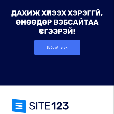
ДАХИЖ ХҮЛЭЭХ ХЭРЭГГҮЙ,
ӨНӨӨДӨР ВЭБСАЙТАА
ҮҮСГЭЭРЭЙ!
Вэбсайт үүсгэх