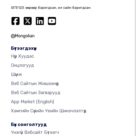
SITE123: өөрөөр баригдсан, илүү сайн баригдсан.
Mongolian
Бүтээгдэхүүн
Нүүр Хуудас
Онцлогууд
Шүүмж
Вэб Сайтын Жишээнүүд
Вэб Сайтын Загварууд
App Market
(English)
Хамгийн Сүүлийн Үеийн Шинэчлэлтүүд
Бүх сонголтууд
Үнэгүй Вэбсайт Бүтээгч