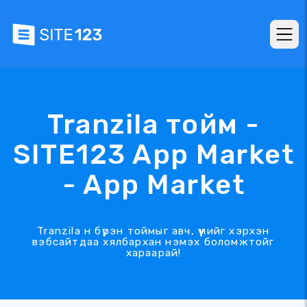
Tranzila тойм -
SITE123 App Market
- App Market
Tranzila н бүрэн тоймыг авч, үүнийг хэрхэн
вэбсайтдаа хялбархан нэмэх боломжтойг
хараарай!