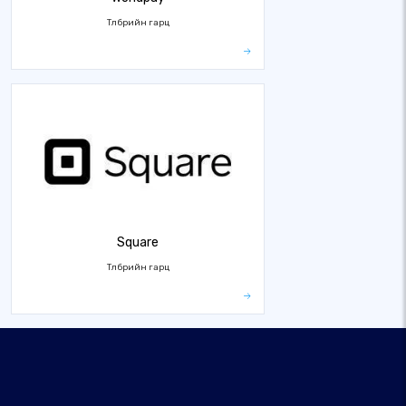
Төлбөрийн гарц
Square
Төлбөрийн гарц