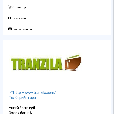
Онлайн дэлгүүр
Нийгмийн
Төлбөрийн гарц
http://www.tranzila.com/
Төлбөрийн гарц
Үнэгүй багц:
Үгүй
Эхлэх багц:
$