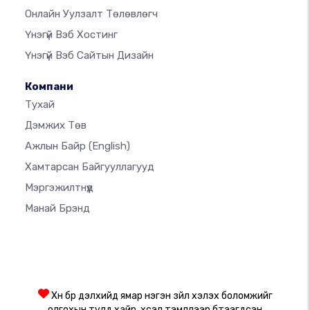
Онлайн Уулзалт Төлөвлөгч
Үнэгүй Вэб Хостинг
Үнэгүй Вэб Сайтын Дизайн
Компани
Тухай
Дэмжих Төв
Ажлын Байр
(English)
Хамтарсан Байгууллагууд
Мэргэжилтнүүд
Манай Брэнд
Хүн бүр дэлхийд ямар нэгэн зүйл хэлэх боломжийг
олгохын тулд хайр, хүсэл тэмүүллээр бүтээгдсэн