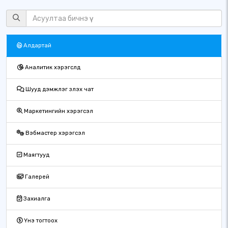
Алдартай
Аналитик хэрэгслүүд
Шууд дэмжлэг үзүүлэх чат
Маркетингийн хэрэгсэл
Вэбмастер хэрэгсэл
Маягтууд
Галерей
Захиалга
Үнэ тогтоох