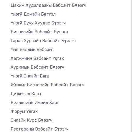
Цахим Худалдааны Вэбсайт Бүтээгч
Үнэгүй Домэйн Бүртгэл
Үнэгүй Буух Хуудас Бүтээгч
Бизнесийн Вэбсайт Бүтээгч
Гэрэл Зургийн Вэбсайт Бүтээгч
Үйл Явдлын Вэбсайт
Хөгжмийн Вэбсайт Үүсгэх
Хуримын Вэбсайт Бүтээгч
Үнэгүй Онлайн Багц
Жижиг Бизнесийн Вэбсайт Бүтээгч
Дижитал Карт
Бизнесийн Имэйл Хаяг
Форум Үүсгэх
Онлайн Курс Бүтээгч
Рестораны Вэбсайт Бүтээгч