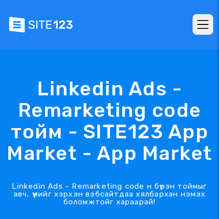
Linkedin Ads -
Remarketing code
тойм - SITE123 App
Market - App Market
Linkedin Ads - Remarketing code н бүрэн тоймыг
авч, үүнийг хэрхэн вэбсайтдаа хялбархан нэмэх
боломжтойг хараарай!