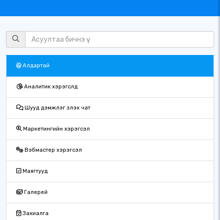
Алдартай
Аналитик хэрэгслүүд
Шууд дэмжлэг үзүүлэх чат
Маркетингийн хэрэгсэл
Вэбмастер хэрэгсэл
Маягтууд
Галерей
Захиалга