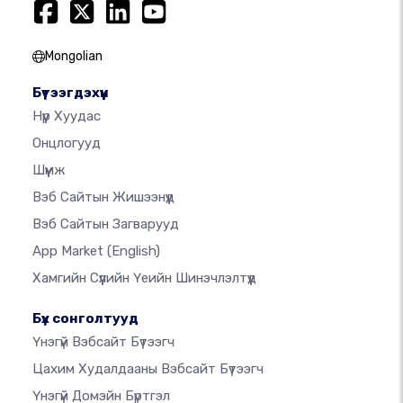
Mongolian
Бүтээгдэхүүн
Нүүр Хуудас
Онцлогууд
Шүүмж
Вэб Сайтын Жишээнүүд
Вэб Сайтын Загварууд
App Market
(English)
Хамгийн Сүүлийн Үеийн Шинэчлэлтүүд
Бүх сонголтууд
Үнэгүй Вэбсайт Бүтээгч
Цахим Худалдааны Вэбсайт Бүтээгч
Үнэгүй Домэйн Бүртгэл