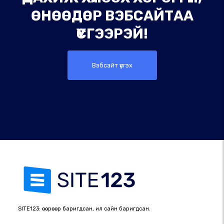
ӨНӨӨДӨР ВЭБСАЙТАА
ҮҮСГЭЭРЭЙ!
Вэбсайт үүсгэх
SITE123: өөрөөр баригдсан, илүү сайн баригдсан.