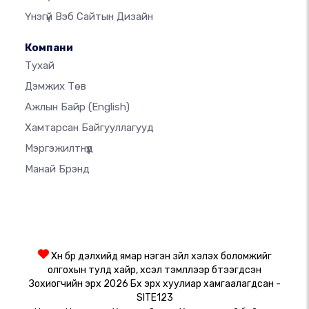
Үнэгүй Вэб Сайтын Дизайн
Компани
Тухай
Дэмжих Төв
Ажлын Байр
(English)
Хамтарсан Байгууллагууд
Мэргэжилтнүүд
Манай Брэнд
Хүн бүр дэлхийд ямар нэгэн зүйл хэлэх боломжийг
олгохын тулд хайр, хүсэл тэмүүллээр бүтээгдсэн
Зохиогчийн эрх 2026 Бүх эрх хуулиар хамгаалагдсан -
SITE123