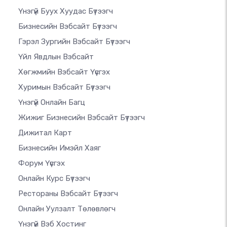
Үнэгүй Буух Хуудас Бүтээгч
Бизнесийн Вэбсайт Бүтээгч
Гэрэл Зургийн Вэбсайт Бүтээгч
Үйл Явдлын Вэбсайт
Хөгжмийн Вэбсайт Үүсгэх
Хуримын Вэбсайт Бүтээгч
Үнэгүй Онлайн Багц
Жижиг Бизнесийн Вэбсайт Бүтээгч
Дижитал Карт
Бизнесийн Имэйл Хаяг
Форум Үүсгэх
Онлайн Курс Бүтээгч
Рестораны Вэбсайт Бүтээгч
Онлайн Уулзалт Төлөвлөгч
Үнэгүй Вэб Хостинг