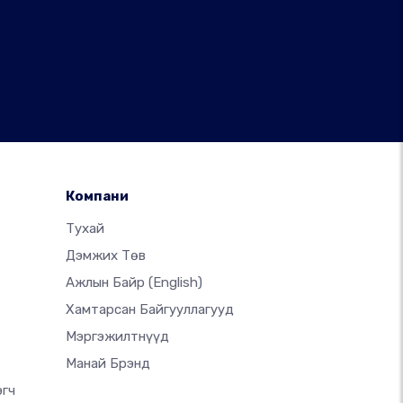
Компани
Тухай
Дэмжих Төв
Ажлын Байр
(English)
Хамтарсан Байгууллагууд
Мэргэжилтнүүд
Манай Брэнд
эгч