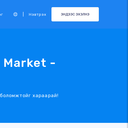
|
эг
Нэвтрэх
ЭНДЭЭС ЭХЭЛНЭ
 Market -
х боломжтойг хараарай!