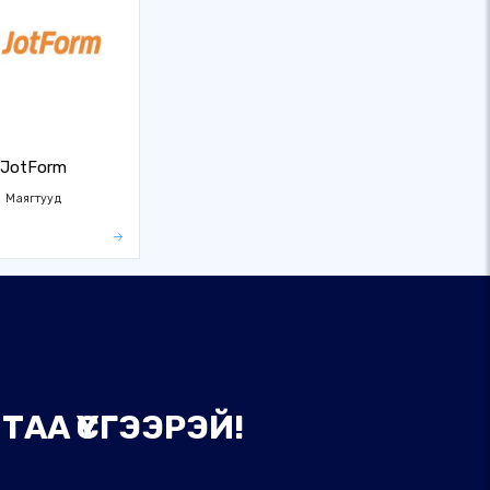
JotForm
Маягтууд
АА ҮҮСГЭЭРЭЙ!