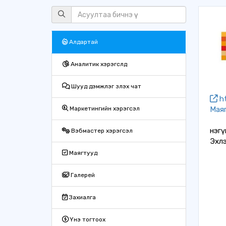
Алдартай
Аналитик хэрэгслүүд
Шууд дэмжлэг үзүүлэх чат
ht
Мая
Маркетингийн хэрэгсэл
Үнэг
Вэбмастер хэрэгсэл
Эхлэ
Маягтууд
Галерей
Захиалга
Үнэ тогтоох