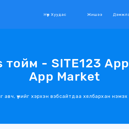
Нүүр Хуудас
Жишээ
Дэмжл
 тойм - SITE123 App
App Market
ыг авч, үүнийг хэрхэн вэбсайтдаа хялбархан нэмэ