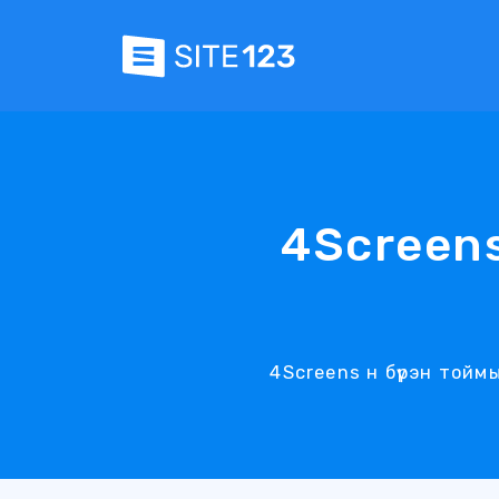
4Screens
4Screens н бүрэн тойм