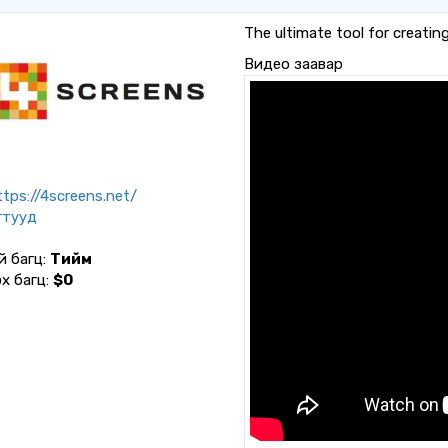
The ultimate tool for creating 
Видео заавар
tps://4screens.net/
гтууд
үй багц:
Тийм
х багц:
$0