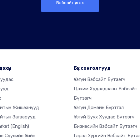
Вэбсайт үүсгэх
дэхүүн
Бүх сонголтууд
Хуудас
Үнэгүй Вэбсайт Бүтээгч
гууд
Цахим Худалдааны Вэбсайт
ж
Бүтээгч
айтын Жишээнүүд
Үнэгүй Домэйн Бүртгэл
йтын Загварууд
Үнэгүй Буух Хуудас Бүтээгч
arket
(English)
Бизнесийн Вэбсайт Бүтээгч
н Сүүлийн Үеийн
Гэрэл Зургийн Вэбсайт Бүтэ