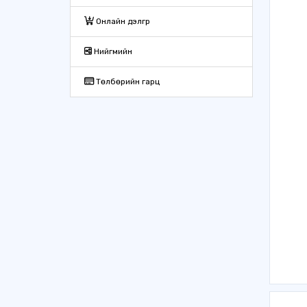
Онлайн дэлгүүр
Нийгмийн
Төлбөрийн гарц