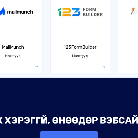
MailMunch
123FormBuilder
Маягтууд
Маягтууд
 ХЭРЭГГҮЙ, ӨНӨӨДӨР ВЭБСАЙТ