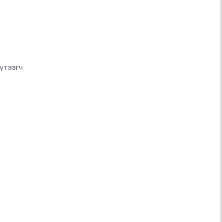
үтээгч