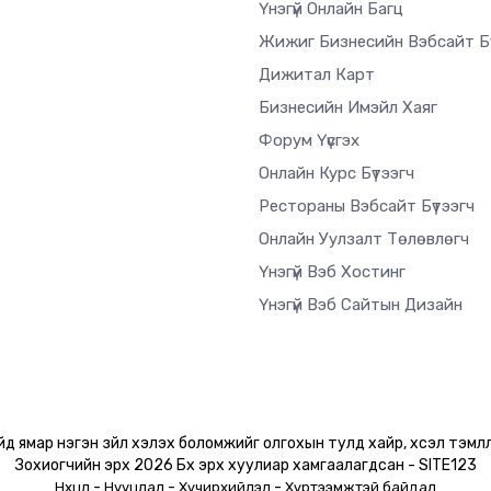
Үнэгүй Онлайн Багц
Жижиг Бизнесийн Вэбсайт Бү
Дижитал Карт
Бизнесийн Имэйл Хаяг
Форум Үүсгэх
Онлайн Курс Бүтээгч
Рестораны Вэбсайт Бүтээгч
Онлайн Уулзалт Төлөвлөгч
Үнэгүй Вэб Хостинг
Үнэгүй Вэб Сайтын Дизайн
ийд ямар нэгэн зүйл хэлэх боломжийг олгохын тулд хайр, хүсэл тэмүү
Зохиогчийн эрх 2026 Бүх эрх хуулиар хамгаалагдсан - SITE123
-
-
-
Нөхцөл
Нууцлал
Хүчирхийлэл
Хүртээмжтэй байдал