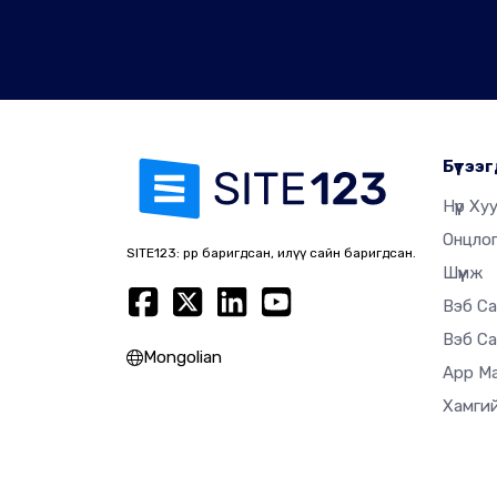
Бүтээг
Нүүр Ху
Онцло
SITE123: өөрөөр баригдсан, илүү сайн баригдсан.
Шүүмж
Вэб Са
Вэб Са
Mongolian
App M
Хамгий