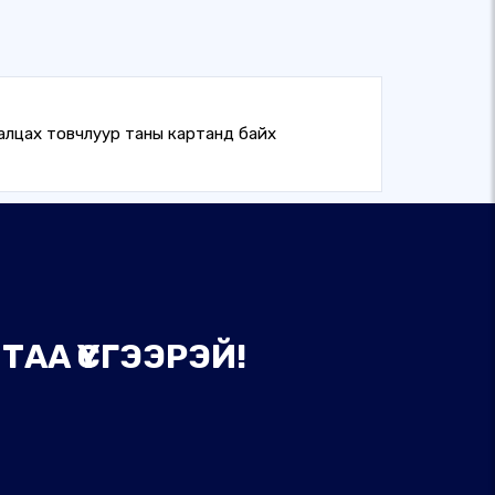
ваалцах товчлуур таны картанд байх
АА ҮҮСГЭЭРЭЙ!