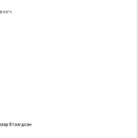
тээгч
ллээр бүтээгдсэн