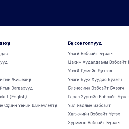
дэхүүн
Бүх сонголтууд
удас
Үнэгүй Вэбсайт Бүтээгч
гууд
Цахим Худалдааны Вэбсайт Б
Үнэгүй Домэйн Бүртгэл
йтын Жишээнүүд
Үнэгүй Буух Хуудас Бүтээгч
йтын Загварууд
Бизнесийн Вэбсайт Бүтээгч
arket
(English)
Гэрэл Зургийн Вэбсайт Бүтээ
н Сүүлийн Үеийн Шинэчлэлтүүд
Үйл Явдлын Вэбсайт
Хөгжмийн Вэбсайт Үүсгэх
Хуримын Вэбсайт Бүтээгч