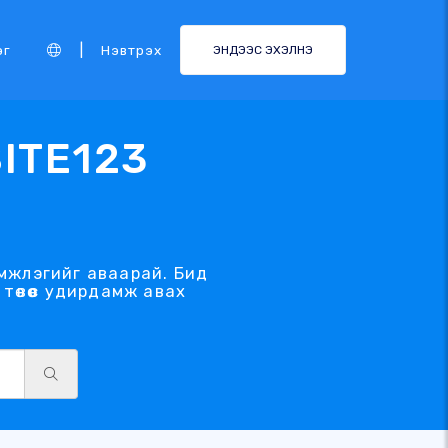
|
эг
Нэвтрэх
ЭНДЭЭС ЭХЭЛНЭ
SITE123
эмжлэгийг аваарай. Бид
өвөөс удирдамж авах