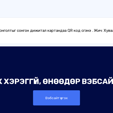
нголтыг сонгон дижитал картандаа QR код үүсгэнэ үү. Жич: Ху
 ХЭРЭГГҮЙ, ӨНӨӨДӨР ВЭБСАЙТ
Вэбсайт үүсгэх