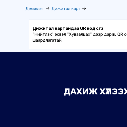
Дэмжлэг
Дижитал карт
Дижитал картандаа QR код үүсгэ
"Нийтлэх" эсвэл "Хуваалцах" дээр дарж, QR со
шаардлагатай.
ДАХИЖ ХҮЛЭЭХ