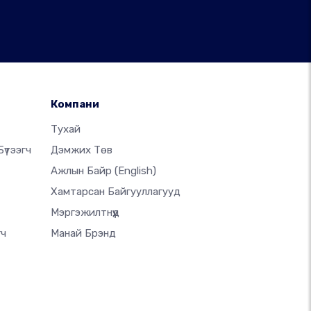
Компани
Тухай
үтээгч
Дэмжих Төв
Ажлын Байр
(English)
Хамтарсан Байгууллагууд
Мэргэжилтнүүд
гч
Манай Брэнд