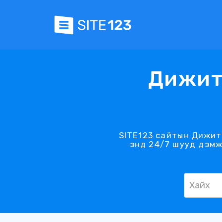
Дижита
SITE123 сайтын Дижита
энд 24/7 шууд дэмж