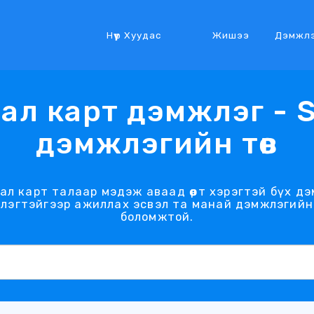
Нүүр Хуудас
Жишээ
Дэмжл
л карт дэмжлэг - 
дэмжлэгийн төв
л карт талаар мэдэж аваад өөрт хэрэгтэй бүх д
лэгтэйгээр ажиллах эсвэл та манай дэмжлэгийн т
боломжтой.