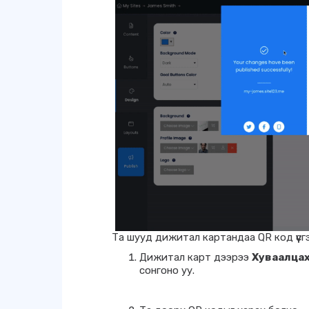
Та шууд дижитал картандаа QR код үүсг
Дижитал карт дээрээ
Хуваалца
сонгоно уу.