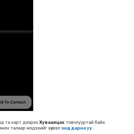
улд та карт дээрээ
Хуваалцах
товчлууртай байх
эмэх талаар мэдэхийг хүсвэл
энд дарна уу
.