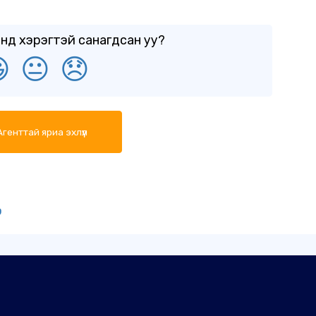
нд хэрэгтэй санагдсан уу?

😐
😞
генттай яриа эхлүүл
э