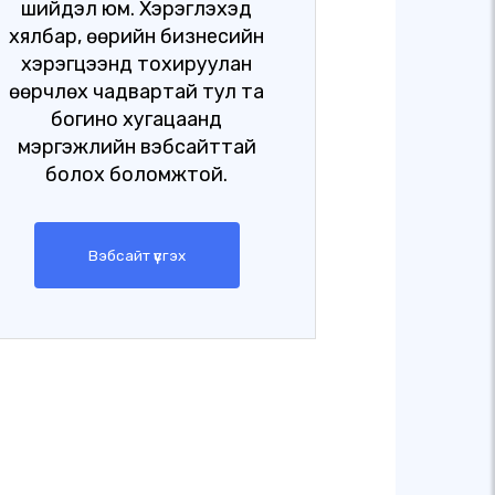
шийдэл юм. Хэрэглэхэд
хялбар, өөрийн бизнесийн
хэрэгцээнд тохируулан
өөрчлөх чадвартай тул та
богино хугацаанд
мэргэжлийн вэбсайттай
болох боломжтой.
Вэбсайт үүсгэх