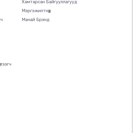
Хамтарсан Байгууллагууд
Мэргэжилтнүүд
гч
Манай Брэнд
тээгч