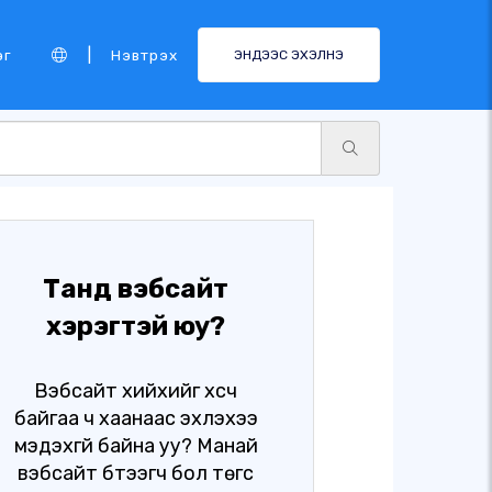
|
эг
Нэвтрэх
ЭНДЭЭС ЭХЭЛНЭ
Танд вэбсайт
хэрэгтэй юу?
Вэбсайт хийхийг хүсч
байгаа ч хаанаас эхлэхээ
мэдэхгүй байна уу? Манай
вэбсайт бүтээгч бол төгс