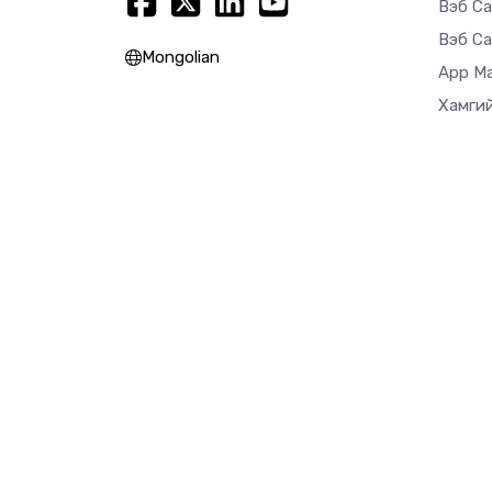
Вэб Са
Вэб Са
Mongolian
App M
Хамгий