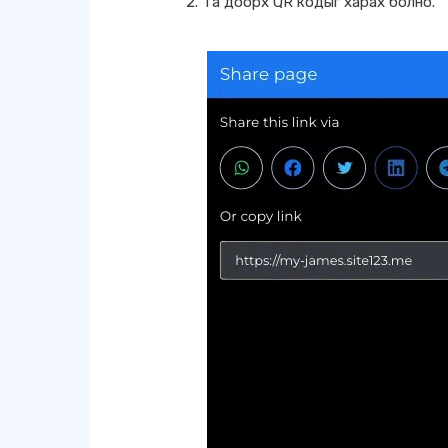
Та доорх QR кодыг харах болно.