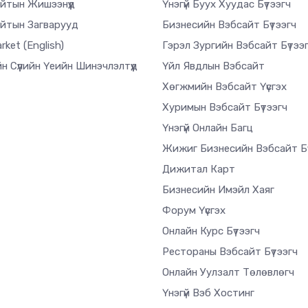
йтын Жишээнүүд
Үнэгүй Буух Хуудас Бүтээгч
йтын Загварууд
Бизнесийн Вэбсайт Бүтээгч
arket
(English)
Гэрэл Зургийн Вэбсайт Бүтээ
н Сүүлийн Үеийн Шинэчлэлтүүд
Үйл Явдлын Вэбсайт
Хөгжмийн Вэбсайт Үүсгэх
Хуримын Вэбсайт Бүтээгч
Үнэгүй Онлайн Багц
Жижиг Бизнесийн Вэбсайт Бү
Дижитал Карт
Бизнесийн Имэйл Хаяг
Форум Үүсгэх
Онлайн Курс Бүтээгч
Рестораны Вэбсайт Бүтээгч
Онлайн Уулзалт Төлөвлөгч
Үнэгүй Вэб Хостинг