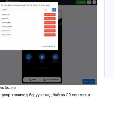
эж болно:
х
дээр товшоод баруун талд байгаа QR сонголтыг