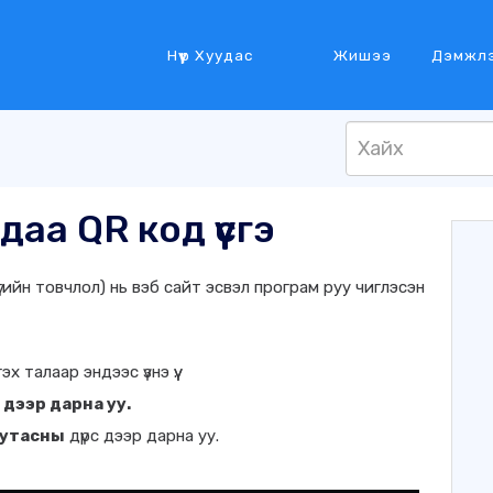
Нүүр Хуудас
Жишээ
Дэмжл
а QR код үүсгэ
үгийн товчлол) нь вэб сайт эсвэл програм руу чиглэсэн
 талаар эндээс үзнэ үү.
 дээр дарна уу.
 утасны
дүрс дээр дарна уу.