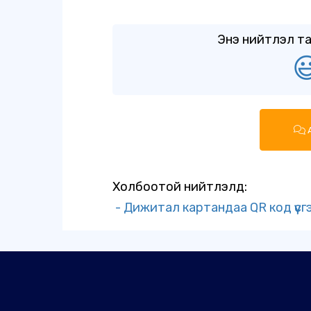
Энэ нийтлэл та

А
Холбоотой нийтлэлүүд:
- Дижитал картандаа QR код үүсг