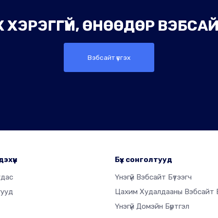
 ХЭРЭГГҮЙ, ӨНӨӨДӨР ВЭБСАЙТ
Вэбсайт үүсгэх
дэхүүн
Бүх сонголтууд
удас
Үнэгүй Вэбсайт Бүтээгч
гууд
Цахим Худалдааны Вэбсайт Б
Үнэгүй Домэйн Бүртгэл