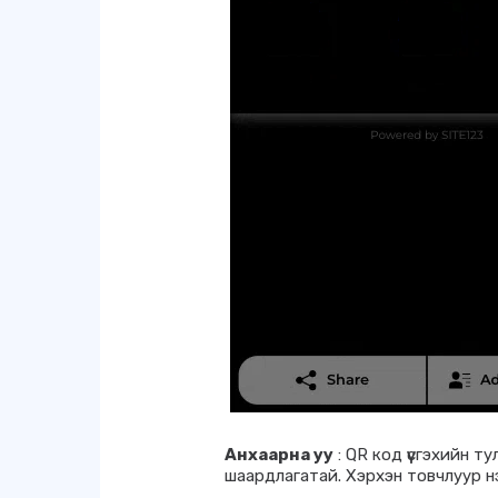
Анхаарна уу
: QR код үүсгэхийн т
шаардлагатай. Хэрхэн товчлуур н