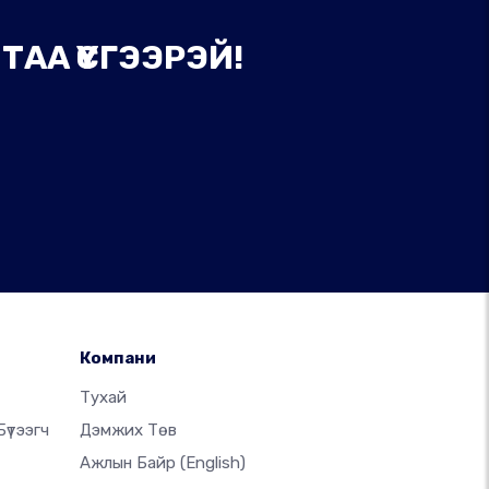
АА ҮҮСГЭЭРЭЙ!
Компани
Тухай
үтээгч
Дэмжих Төв
Ажлын Байр
(English)