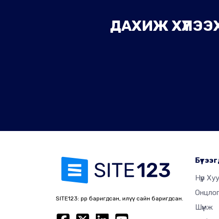
ДАХИЖ ХҮЛЭЭХ
Бүтээг
Нүүр Ху
Онцло
SITE123: өөрөөр баригдсан, илүү сайн баригдсан.
Шүүмж