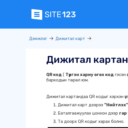
Дэмжлэг
Дижитал карт
Дижитал картанда
QR код
(
Түргэн хариу өгөх код
гэсэн 
баркодын төрөл юм.
Дижитал картандаа QR кодыг хэрхэн үүсгэх
Дижитал карт дээрээ
"Нийтлэх"
Баталгаажуулах цонхон дээр
гар
Та доорх QR кодыг харах болно.