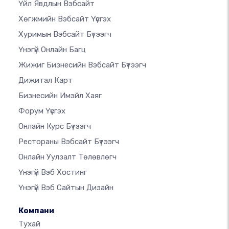
Үйл Явдлын Вэбсайт
Хөгжмийн Вэбсайт Үүсгэх
Хуримын Вэбсайт Бүтээгч
Үнэгүй Онлайн Багц
Жижиг Бизнесийн Вэбсайт Бүтээгч
Дижитал Карт
Бизнесийн Имэйл Хаяг
Форум Үүсгэх
Онлайн Курс Бүтээгч
Рестораны Вэбсайт Бүтээгч
Онлайн Уулзалт Төлөвлөгч
Үнэгүй Вэб Хостинг
Үнэгүй Вэб Сайтын Дизайн
Компани
Тухай