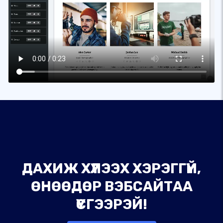
ДАХИЖ ХҮЛЭЭХ ХЭРЭГГҮЙ,
ӨНӨӨДӨР ВЭБСАЙТАА
ҮҮСГЭЭРЭЙ!