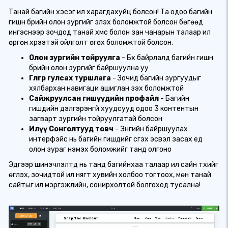
Танай багийн хэсэг илүү харагдахуйц болсон! Та одоо багийн
гишүүн бүрийн олон зургийг үзүүлэх боломжтой болсон бөгөөд
ингэснээр зочдод танай хүмүүс болон зан чанарын талаар илүү
өргөн хүрээтэй ойлголт өгөх боломжтой болсон.
Олон зургийн тойруулга
- Бүх байрлалд багийн гишүүн
бүрийн олон зургийг байршуулна уу
Гөлгөр гулсах туршлага
- Зочид багийн зургуудыг
хялбархан навигаци ашиглан үзэх боломжтой
Сайжруулсан гишүүдийн профайл
- Багийн
гишүүдийн дэлгэрэнгүй хуудсууд одоо 3 контентын
загварт зургийн тойруулгатай болсон
Илүү Сонголтууд товч
- Энгийн байршуулах
интерфэйс нь багийн гишүүдийг үүсгэх эсвэл засах үед
олон зураг нэмэх боломжийг танд олгоно
Эдгээр шинэчлэлтүүд нь танд багийнхаа талаар илүү сайн түүхийг
өгүүлэх, зочидтой илүү нягт хувийн холбоо тогтоох, мөн танай
сайтыг илүү мэргэжлийн, сонирхолтой болгоход тусална!