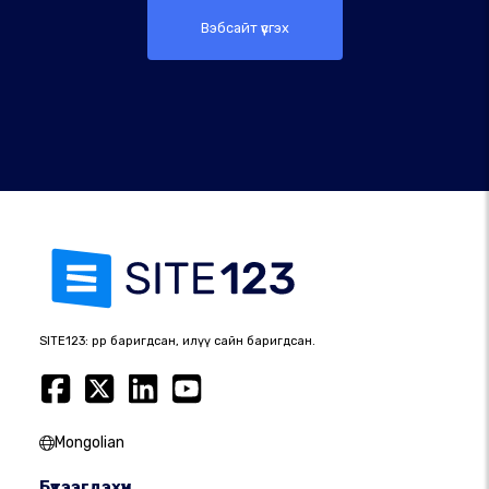
Вэбсайт үүсгэх
SITE123: өөрөөр баригдсан, илүү сайн баригдсан.
Mongolian
Бүтээгдэхүүн