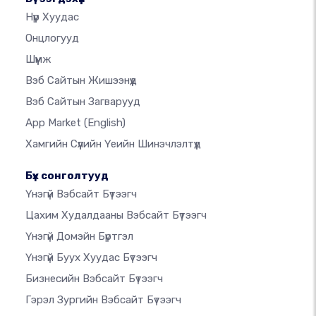
Нүүр Хуудас
Онцлогууд
Шүүмж
Вэб Сайтын Жишээнүүд
Вэб Сайтын Загварууд
App Market
(English)
Хамгийн Сүүлийн Үеийн Шинэчлэлтүүд
Бүх сонголтууд
Үнэгүй Вэбсайт Бүтээгч
Цахим Худалдааны Вэбсайт Бүтээгч
Үнэгүй Домэйн Бүртгэл
Үнэгүй Буух Хуудас Бүтээгч
Бизнесийн Вэбсайт Бүтээгч
Гэрэл Зургийн Вэбсайт Бүтээгч