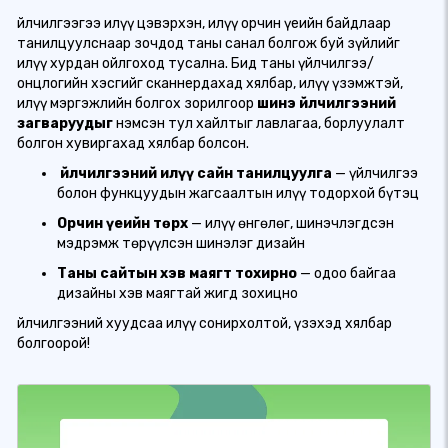
Үйлчилгээгээ илүү цэвэрхэн, илүү орчин үеийн байдлаар
танилцуулснаар зочдод таны санал болгож буй зүйлийг
илүү хурдан ойлгоход тусална. Бид
таны үйлчилгээ/
онцлогийн хэсгийг сканнердахад хялбар, илүү үзэмжтэй,
илүү мэргэжлийн болгох зорилгоор
шинэ Үйлчилгээний
загваруудыг
нэмсэн тул хайлтыг лавлагаа, борлуулалт
болгон хувиргахад хялбар болсон.
Үйлчилгээний илүү сайн танилцуулга
— үйлчилгээ
болон функцуудын жагсаалтын илүү тодорхой бүтэц
Орчин үеийн төрх
— илүү өнгөлөг, шинэчлэгдсэн
мэдрэмж төрүүлсэн шинэлэг дизайн
Таны сайтын хэв маягт тохирно
— одоо байгаа
дизайны хэв маягтай жигд зохицно
Үйлчилгээний хуудсаа илүү сонирхолтой, үзэхэд хялбар
болгоорой!