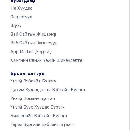
Бүтээгдэхүүн
Нүүр Хуудас
Онцлогууд
Шүүмж
Вэб Сайтын Жишээнүүд
Вэб Сайтын Загварууд
App Market
(English)
Хамгийн Сүүлийн Үеийн Шинэчлэлтүүд
Бүх сонголтууд
Үнэгүй Вэбсайт Бүтээгч
Цахим Худалдааны Вэбсайт Бүтээгч
Үнэгүй Домэйн Бүртгэл
Үнэгүй Буух Хуудас Бүтээгч
Бизнесийн Вэбсайт Бүтээгч
Гэрэл Зургийн Вэбсайт Бүтээгч