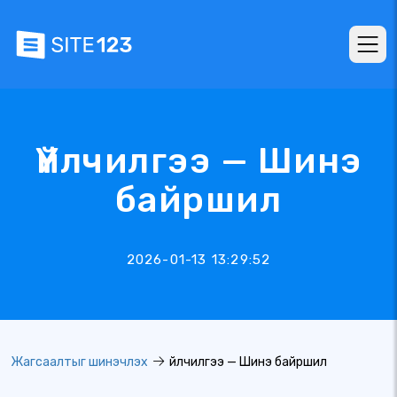
Үйлчилгээ — Шинэ
байршил
2026-01-13 13:29:52
Жагсаалтыг шинэчлэх
Үйлчилгээ — Шинэ байршил