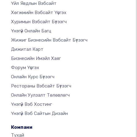
Үйл Явдлын Вэбсайт
Хөгжмийн Вэбсайт Үүсгэх
Хуримын Вэбсайт Бүтээгч
Үнэгүй Онлайн Багц
Жижиг Бизнесийн Вэбсайт Бүтээгч
Дижитал Карт
Бизнесийн Имэйл Хаяг
Форум Үүсгэх
Онлайн Курс Бүтээгч
Рестораны Вэбсайт Бүтээгч
Онлайн Уулзалт Төлөвлөгч
Үнэгүй Вэб Хостинг
Үнэгүй Вэб Сайтын Дизайн
Компани
Тухай