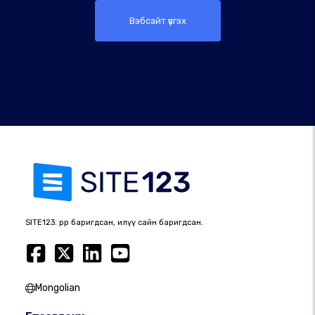
Вэбсайт үүсгэх
SITE123: өөрөөр баригдсан, илүү сайн баригдсан.
Mongolian