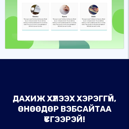
ДАХИЖ ХҮЛЭЭХ ХЭРЭГГҮЙ,
ӨНӨӨДӨР ВЭБСАЙТАА
ҮҮСГЭЭРЭЙ!