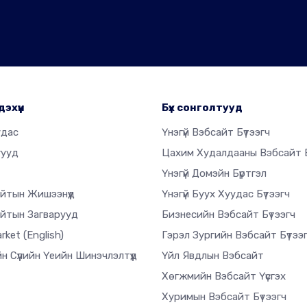
дэхүүн
Бүх сонголтууд
удас
Үнэгүй Вэбсайт Бүтээгч
гууд
Цахим Худалдааны Вэбсайт Б
Үнэгүй Домэйн Бүртгэл
йтын Жишээнүүд
Үнэгүй Буух Хуудас Бүтээгч
йтын Загварууд
Бизнесийн Вэбсайт Бүтээгч
arket
(English)
Гэрэл Зургийн Вэбсайт Бүтээ
н Сүүлийн Үеийн Шинэчлэлтүүд
Үйл Явдлын Вэбсайт
Хөгжмийн Вэбсайт Үүсгэх
Хуримын Вэбсайт Бүтээгч