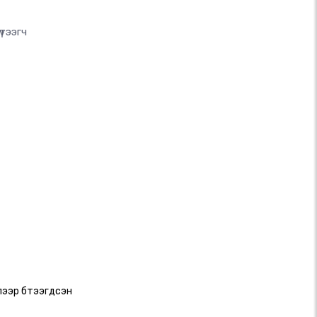
тээгч
ллээр бүтээгдсэн