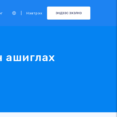
|
эг
Нэвтрэх
ЭНДЭЭС ЭХЭЛНЭ
н ашиглах