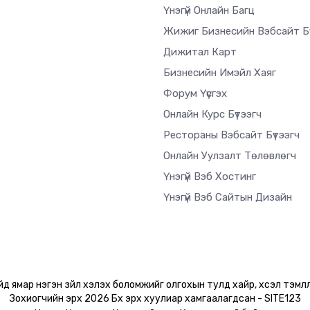
Үнэгүй Онлайн Багц
Жижиг Бизнесийн Вэбсайт Бү
Дижитал Карт
Бизнесийн Имэйл Хаяг
Форум Үүсгэх
Онлайн Курс Бүтээгч
Рестораны Вэбсайт Бүтээгч
Онлайн Уулзалт Төлөвлөгч
Үнэгүй Вэб Хостинг
Үнэгүй Вэб Сайтын Дизайн
ийд ямар нэгэн зүйл хэлэх боломжийг олгохын тулд хайр, хүсэл тэмүү
Зохиогчийн эрх 2026 Бүх эрх хуулиар хамгаалагдсан - SITE123