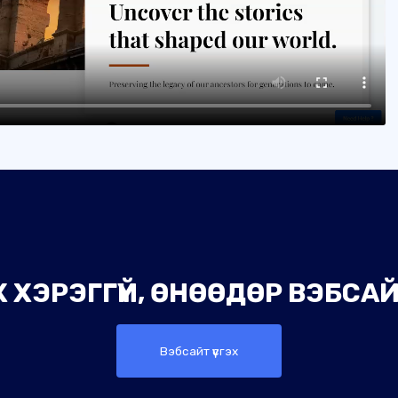
 ХЭРЭГГҮЙ, ӨНӨӨДӨР ВЭБСАЙТ
Вэбсайт үүсгэх