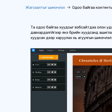
Жагсаалтыг шинэчлэх
Одоо байгаа контенты
Та одоо байгаа хуудсыг вэбсайтдаа олон уда
давхардалгүйгээр янз бүрийн хуудсанд ашигла
хуудсан дээр харуулах нь агуулгын шинэчлэлт