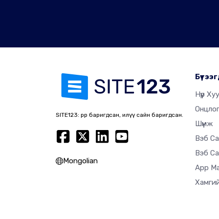
Бүтээг
Нүүр Ху
Онцло
SITE123: өөрөөр баригдсан, илүү сайн баригдсан.
Шүүмж
Вэб Са
Вэб Са
Mongolian
App M
Хамгий