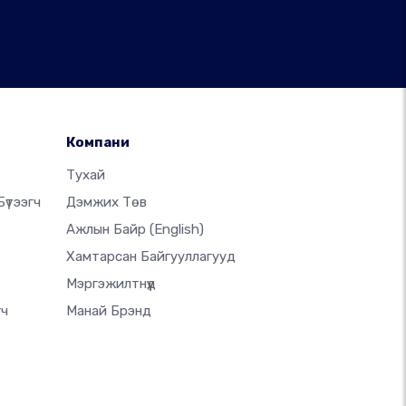
Компани
Тухай
үтээгч
Дэмжих Төв
Ажлын Байр
(English)
Хамтарсан Байгууллагууд
Мэргэжилтнүүд
гч
Манай Брэнд