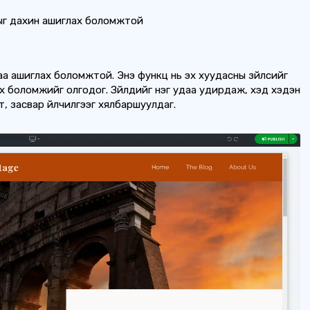
г дахин ашиглах боломжтой
а ашиглах боломжтой. Энэ функц нь эх хуудасны зүйлсийг
х боломжийг олгодог. Зүйлүүдийг нэг удаа удирдаж, хэд хэдэн
, засвар үйлчилгээг хялбаршуулдаг.