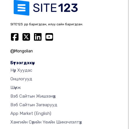
SITE123: өөрөөр баригдсан, илүү сайн баригдсан.
Mongolian
Бүтээгдэхүүн
Нүүр Хуудас
Онцлогууд
Шүүмж
Вэб Сайтын Жишээнүүд
Вэб Сайтын Загварууд
App Market
(English)
Хамгийн Сүүлийн Үеийн Шинэчлэлтүүд