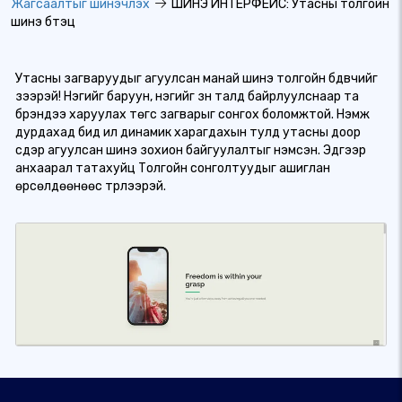
Жагсаалтыг шинэчлэх
ШИНЭ ИНТЕРФЕЙС: Утасны толгойн
шинэ бүтэц
Утасны загваруудыг агуулсан манай шинэ толгойн бүдүүвчийг
үзээрэй! Нэгийг баруун, нэгийг зүүн талд байрлуулснаар та
брэндээ харуулах төгс загварыг сонгох боломжтой. Нэмж
дурдахад бид илүү динамик харагдахын тулд утасны доор
сүүдэр агуулсан шинэ зохион байгуулалтыг нэмсэн. Эдгээр
анхаарал татахуйц Толгойн сонголтуудыг ашиглан
өрсөлдөөнөөс түрүүлээрэй.