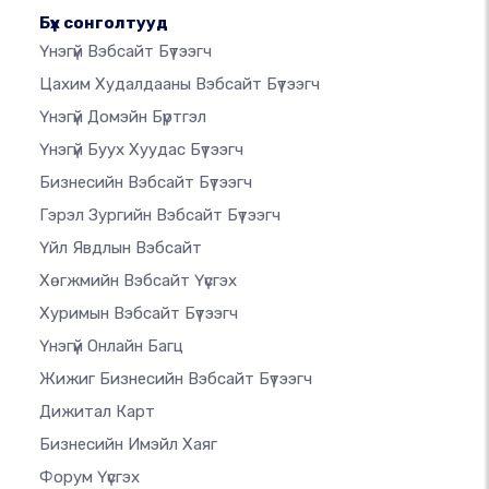
Бүх сонголтууд
Үнэгүй Вэбсайт Бүтээгч
Цахим Худалдааны Вэбсайт Бүтээгч
Үнэгүй Домэйн Бүртгэл
Үнэгүй Буух Хуудас Бүтээгч
Бизнесийн Вэбсайт Бүтээгч
Гэрэл Зургийн Вэбсайт Бүтээгч
Үйл Явдлын Вэбсайт
Хөгжмийн Вэбсайт Үүсгэх
Хуримын Вэбсайт Бүтээгч
Үнэгүй Онлайн Багц
Жижиг Бизнесийн Вэбсайт Бүтээгч
Дижитал Карт
Бизнесийн Имэйл Хаяг
Форум Үүсгэх