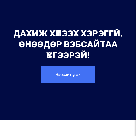
ДАХИЖ ХҮЛЭЭХ ХЭРЭГГҮЙ,
ӨНӨӨДӨР ВЭБСАЙТАА
ҮҮСГЭЭРЭЙ!
Вэбсайт үүсгэх