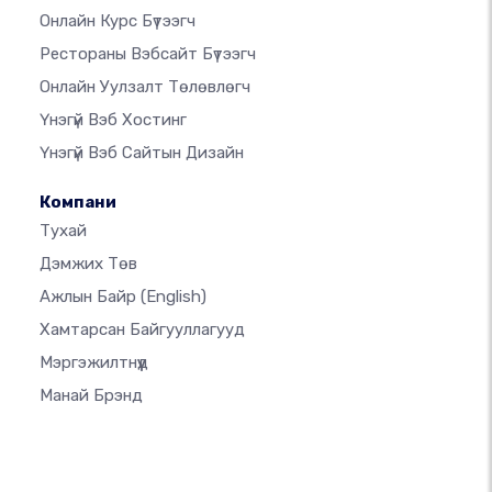
Онлайн Курс Бүтээгч
Рестораны Вэбсайт Бүтээгч
Онлайн Уулзалт Төлөвлөгч
Үнэгүй Вэб Хостинг
Үнэгүй Вэб Сайтын Дизайн
Компани
Тухай
Дэмжих Төв
Ажлын Байр
(English)
Хамтарсан Байгууллагууд
Мэргэжилтнүүд
Манай Брэнд