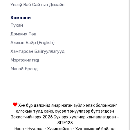
Үнэгүй Вэб Сайтын Дизайн
Компани
Тухай
Дэмжих Төв
Ажлын Байр
(English)
Хамтарсан Байгууллагууд
Мэргэжилтнүүд
Манай Брэнд
Хүн бүр дэлхийд ямар нэгэн зүйл хэлэх боломжийг
олгохын тулд хайр, хүсэл тэмүүллээр бүтээгдсэн
Зохиогчийн эрх 2026 Бүх эрх хуулиар хамгаалагдсан -
SITE123
-
-
-
Нөхцөл
Нууцлал
Хүчирхийлэл
Хүртээмжтэй байдал