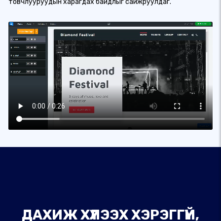
товчлууруудын харагдах байдлыг сайжруулдаг.
ДАХИЖ ХҮЛЭЭХ ХЭРЭГГҮЙ,