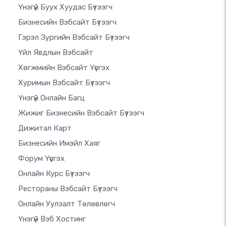
Үнэгүй Буух Хуудас Бүтээгч
Бизнесийн Вэбсайт Бүтээгч
Гэрэл Зургийн Вэбсайт Бүтээгч
Үйл Явдлын Вэбсайт
Хөгжмийн Вэбсайт Үүсгэх
Хуримын Вэбсайт Бүтээгч
Үнэгүй Онлайн Багц
Жижиг Бизнесийн Вэбсайт Бүтээгч
Дижитал Карт
Бизнесийн Имэйл Хаяг
Форум Үүсгэх
Онлайн Курс Бүтээгч
Рестораны Вэбсайт Бүтээгч
Онлайн Уулзалт Төлөвлөгч
Үнэгүй Вэб Хостинг