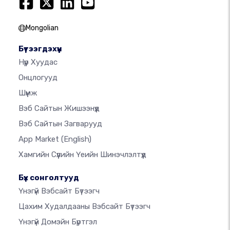
Mongolian
Бүтээгдэхүүн
Нүүр Хуудас
Онцлогууд
Шүүмж
Вэб Сайтын Жишээнүүд
Вэб Сайтын Загварууд
App Market
(English)
Хамгийн Сүүлийн Үеийн Шинэчлэлтүүд
Бүх сонголтууд
Үнэгүй Вэбсайт Бүтээгч
Цахим Худалдааны Вэбсайт Бүтээгч
Үнэгүй Домэйн Бүртгэл