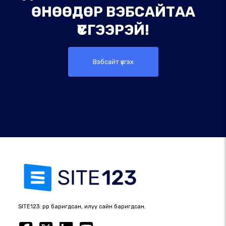
ӨНӨӨДӨР ВЭБСАЙТАА
ҮҮСГЭЭРЭЙ!
Вэбсайт үүсгэх
SITE123: өөрөөр баригдсан, илүү сайн баригдсан.