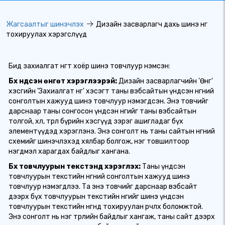
Жагсаалтыг шинэчлэх
Дизайн засварлагч дахь шинэ өнгө
тохируулах хэрэгслүүд
Бид захиалгат өнгөт хоёр шинэ товчлуур нэмсэн:
Бүх үндсэн өнгөт хэрэглээрэй:
Дизайн засварлагчийн 'Өнгө'
хэсгийн 'Захиалгат өнгө' хэсэгт таны вэбсайтын үндсэн өнгөний
сонголтын хажууд шинэ товчлуур нэмэгдсэн. Энэ товчийг
дарснаар таны сонгосон үндсэн өнгийг таны вэбсайтын
толгой, хөл, төрөл бүрийн хэсгүүд зэрэг ашигладаг бүх
элементүүдэд хэрэглэнэ. Энэ сонголт нь таны сайтын өнгөний
схемийг шинэчлэхэд хялбар болгож, нэг товшилтоор
нэгдмэл харагдах байдлыг хангана.
Бүх товчлуурын текстэнд хэрэглэх:
Таны үндсэн
товчлуурын текстийн өнгөний сонголтын хажууд шинэ
товчлуур нэмэгдлээ. Та энэ товчийг дарснаар вэбсайт
дээрх бүх товчлуурын текстийн өнгийг шинэ үндсэн
товчлуурын текстийн өнгөнд тохируулан өөрчлөх боломжтой.
Энэ сонголт нь нэг төрлийн байдлыг хангаж, таны сайт дээрх