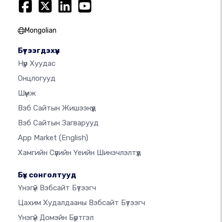
Mongolian
Бүтээгдэхүүн
Нүүр Хуудас
Онцлогууд
Шүүмж
Вэб Сайтын Жишээнүүд
Вэб Сайтын Загварууд
App Market
(English)
Хамгийн Сүүлийн Үеийн Шинэчлэлтүүд
Бүх сонголтууд
Үнэгүй Вэбсайт Бүтээгч
Цахим Худалдааны Вэбсайт Бүтээгч
Үнэгүй Домэйн Бүртгэл