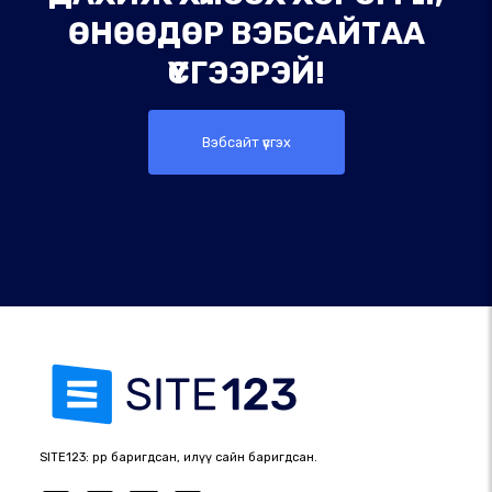
ӨНӨӨДӨР ВЭБСАЙТАА
ҮҮСГЭЭРЭЙ!
Вэбсайт үүсгэх
SITE123: өөрөөр баригдсан, илүү сайн баригдсан.