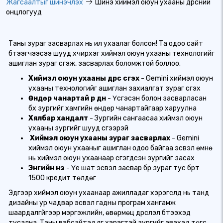
Жагсаалтыг шинэчлэх
Шинэ хиймэл оюун ухааны дүрсний
онцлогууд
Таны зураг засварлах нь илүү ухаалаг болсон! Та одоо сайт
бүтээгчээсээ шууд хүчирхэг хиймэл оюун ухааны технологийг
ашиглан зураг үүсгэж, засварлах боломжтой боллоо.
Хиймэл оюун ухааны дүрс үүсгэх
- Gemini хиймэл оюун
ухааны технологийг ашиглан захиалгат зураг үүсгэх
Өндөр чанартай үр дүн
- Үүсгэсэн болон засварласан
бүх зургийг хамгийн өндөр чанартайгаар харуулна
Хялбар хандалт
- Зургийн сангаасаа хиймэл оюун
ухааны зургийг шууд үүсгээрэй
️
Хиймэл оюун ухааны зураг засварлах
- Gemini
хиймэл оюун ухааныг ашиглан одоо байгаа эсвэл өмнө
нь хиймэл оюун ухаанаар үүсгэгдсэн зургийг засах
Энгийн үнэ
- Үе шат эсвэл засвар бүр зураг тус бүрт
1500 кредит төлдөг
Эдгээр хиймэл оюун ухаанаар ажилладаг хэрэгслүүд нь танд
дизайны ур чадвар эсвэл гадны програм хангамж
шаардалгүйгээр мэргэжлийн, өвөрмөц дүрслэл бүтээхэд
тусална. Таны вэбсайтад яг хэрэгтэй зургийг авахад төгс