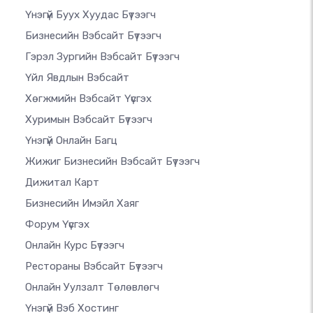
Үнэгүй Буух Хуудас Бүтээгч
Бизнесийн Вэбсайт Бүтээгч
Гэрэл Зургийн Вэбсайт Бүтээгч
Үйл Явдлын Вэбсайт
Хөгжмийн Вэбсайт Үүсгэх
Хуримын Вэбсайт Бүтээгч
Үнэгүй Онлайн Багц
Жижиг Бизнесийн Вэбсайт Бүтээгч
Дижитал Карт
Бизнесийн Имэйл Хаяг
Форум Үүсгэх
Онлайн Курс Бүтээгч
Рестораны Вэбсайт Бүтээгч
Онлайн Уулзалт Төлөвлөгч
Үнэгүй Вэб Хостинг