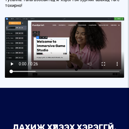
тохирно!
ДАХИЖ ХҮЛЭЭХ ХЭРЭГГҮЙ,