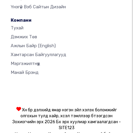
Үнэгүй Вэб Сайтын Дизайн
Компани
Тухай
Дэмжих Төв
Ажлын Байр
(English)
Хамтарсан Байгууллагууд
Мэргэжилтнүүд
Манай Брэнд
Хүн бүр дэлхийд ямар нэгэн зүйл хэлэх боломжийг
олгохын тулд хайр, хүсэл тэмүүллээр бүтээгдсэн
Зохиогчийн эрх 2026 Бүх эрх хуулиар хамгаалагдсан -
SITE123