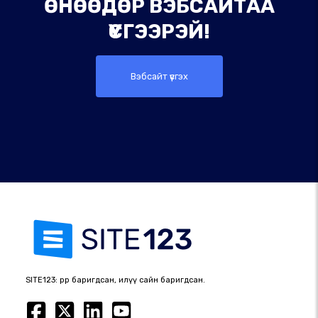
ӨНӨӨДӨР ВЭБСАЙТАА
ҮҮСГЭЭРЭЙ!
Вэбсайт үүсгэх
SITE123: өөрөөр баригдсан, илүү сайн баригдсан.