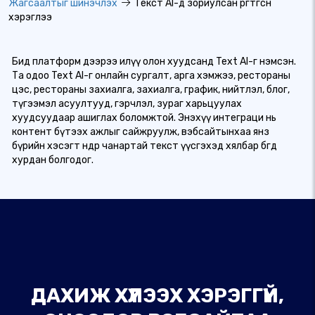
Жагсаалтыг шинэчлэх
Текст AI-д зориулсан өргөтгөсөн
хэрэглээ
Бид платформ дээрээ илүү олон хуудсанд Text AI-г нэмсэн.
Та одоо Text AI-г онлайн сургалт, арга хэмжээ, рестораны
цэс, рестораны захиалга, захиалга, график, нийтлэл, блог,
түгээмэл асуултууд, гэрчлэл, зураг харьцуулах
хуудсуудаар ашиглах боломжтой. Энэхүү интеграци нь
контент бүтээх ажлыг сайжруулж, вэбсайтынхаа янз
бүрийн хэсэгт өндөр чанартай текст үүсгэхэд хялбар бөгөөд
хурдан болгодог.
ДАХИЖ ХҮЛЭЭХ ХЭРЭГГҮЙ,