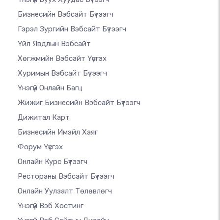
Бизнесийн Вэбсайт Бүтээгч
Гэрэл Зургийн Вэбсайт Бүтээгч
Үйл Явдлын Вэбсайт
Хөгжмийн Вэбсайт Үүсгэх
Хуримын Вэбсайт Бүтээгч
Үнэгүй Онлайн Багц
Жижиг Бизнесийн Вэбсайт Бүтээгч
Дижитал Карт
Бизнесийн Имэйл Хаяг
Форум Үүсгэх
Онлайн Курс Бүтээгч
Рестораны Вэбсайт Бүтээгч
Онлайн Уулзалт Төлөвлөгч
Үнэгүй Вэб Хостинг