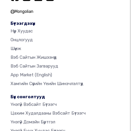
Mongolian
Бүтээгдэхүүн
Нүүр Хуудас
Онцлогууд
Шүүмж
Вэб Сайтын Жишээнүүд
Вэб Сайтын Загварууд
App Market
(English)
Хамгийн Сүүлийн Үеийн Шинэчлэлтүүд
Бүх сонголтууд
Үнэгүй Вэбсайт Бүтээгч
Цахим Худалдааны Вэбсайт Бүтээгч
Үнэгүй Домэйн Бүртгэл
Үнэгүй Буух Хуудас Бүтээгч