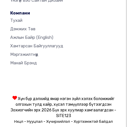
Үнэгүй Вэб Сайтын Дизайн
Компани
Тухай
Дэмжих Төв
Ажлын Байр
(English)
Хамтарсан Байгууллагууд
Мэргэжилтнүүд
Манай Брэнд
Хүн бүр дэлхийд ямар нэгэн зүйл хэлэх боломжийг
олгохын тулд хайр, хүсэл тэмүүллээр бүтээгдсэн
Зохиогчийн эрх 2026 Бүх эрх хуулиар хамгаалагдсан -
SITE123
-
-
-
Нөхцөл
Нууцлал
Хүчирхийлэл
Хүртээмжтэй байдал