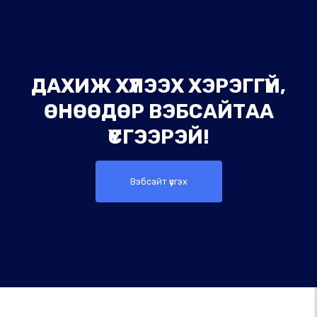
ДАХИЖ ХҮЛЭЭХ ХЭРЭГГҮЙ,
ӨНӨӨДӨР ВЭБСАЙТАА
ҮҮСГЭЭРЭЙ!
Вэбсайт үүсгэх