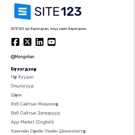
SITE123: өөрөөр баригдсан, илүү сайн баригдсан.
Mongolian
Бүтээгдэхүүн
Нүүр Хуудас
Онцлогууд
Шүүмж
Вэб Сайтын Жишээнүүд
Вэб Сайтын Загварууд
App Market
(English)
Хамгийн Сүүлийн Үеийн Шинэчлэлтүүд