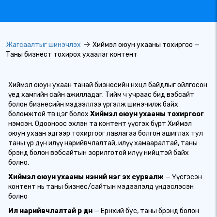
Жагсаалтыг шинэчлэх
Хиймэл оюун ухааны тохиргоо —
Таны бизнест тохирох ухаалаг контент
Хиймэл оюун ухаан танай бизнесийн нөхцөл байдлыг ойлгосон
үед хамгийн сайн ажилладаг. Тийм ч учраас бид вэбсайт
болон бизнесийн мэдээллээ үргэлж шинэчилж байх
боломжтой төв цэг болох
Хиймэл оюун ухааны тохиргоог
нэмсэн. Одооноос эхлэн та контент үүсгэх бүрт Хиймэл
оюун ухаан эдгээр тохиргоог лавлагаа болгон ашиглах тул
таны үр дүн илүү нарийвчлалтай, илүү хамааралтай, таны
брэнд болон вэбсайтын зорилготой илүү нийцтэй байх
болно.
Хиймэл оюун ухааны үнэний нэг эх сурвалж
— Үүсгэсэн
контент нь таны бизнес/сайтын мэдээлэлд үндэслэсэн
болно
Илүү нарийвчлалтай үр дүн
— Ерөнхий бус, таны брэнд болон