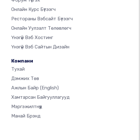
Онлайн Курс Бүтээгч
Рестораны Вэбсайт Бүтээгч
Онлайн Уулзалт Төлөвлөгч
Үнэгүй Вэб Хостинг
Үнэгүй Вэб Сайтын Дизайн
Компани
Тухай
Дэмжих Төв
Ажлын Байр
(English)
Хамтарсан Байгууллагууд
Мэргэжилтнүүд
Манай Брэнд