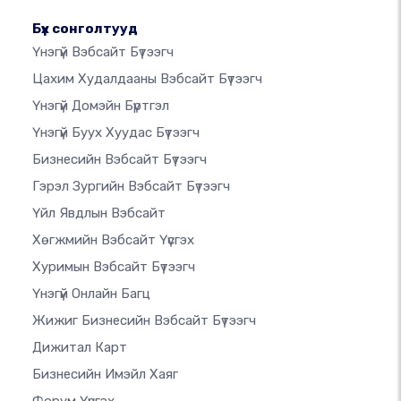
Бүх сонголтууд
Үнэгүй Вэбсайт Бүтээгч
Цахим Худалдааны Вэбсайт Бүтээгч
Үнэгүй Домэйн Бүртгэл
Үнэгүй Буух Хуудас Бүтээгч
Бизнесийн Вэбсайт Бүтээгч
Гэрэл Зургийн Вэбсайт Бүтээгч
Үйл Явдлын Вэбсайт
Хөгжмийн Вэбсайт Үүсгэх
Хуримын Вэбсайт Бүтээгч
Үнэгүй Онлайн Багц
Жижиг Бизнесийн Вэбсайт Бүтээгч
Дижитал Карт
Бизнесийн Имэйл Хаяг
Форум Үүсгэх