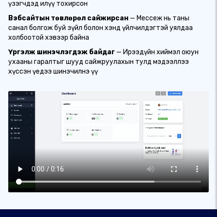
үзэгчдэд илүү тохирсон
Вэбсайтын төвлөрөл сайжирсан
— Мессеж нь таны
санал болгож буй зүйл болон хэнд үйлчилдэгтэй уялдаа
холбоотой хэвээр байна
Үргэлж шинэчлэгдэж байдаг
— Ирээдүйн хиймэл оюун
ухааны гаралтыг шууд сайжруулахын тулд мэдээллээ
хүссэн үедээ шинэчилнэ үү