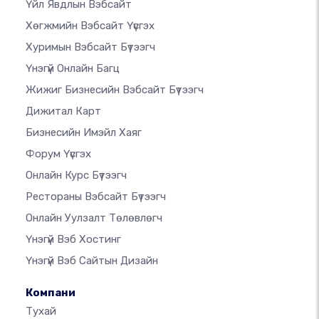
Үйл Явдлын Вэбсайт
Хөгжмийн Вэбсайт Үүсгэх
Хуримын Вэбсайт Бүтээгч
Үнэгүй Онлайн Багц
Жижиг Бизнесийн Вэбсайт Бүтээгч
Дижитал Карт
Бизнесийн Имэйл Хаяг
Форум Үүсгэх
Онлайн Курс Бүтээгч
Рестораны Вэбсайт Бүтээгч
Онлайн Уулзалт Төлөвлөгч
Үнэгүй Вэб Хостинг
Үнэгүй Вэб Сайтын Дизайн
Компани
Тухай