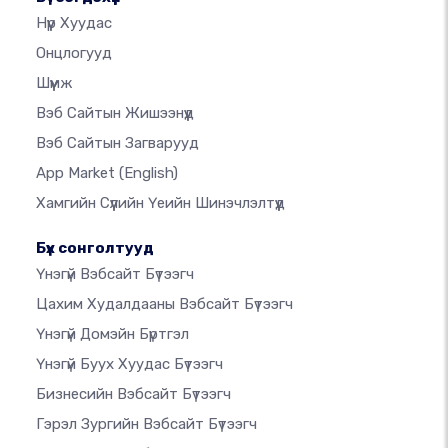
Нүүр Хуудас
Онцлогууд
Шүүмж
Вэб Сайтын Жишээнүүд
Вэб Сайтын Загварууд
App Market
(English)
Хамгийн Сүүлийн Үеийн Шинэчлэлтүүд
Бүх сонголтууд
Үнэгүй Вэбсайт Бүтээгч
Цахим Худалдааны Вэбсайт Бүтээгч
Үнэгүй Домэйн Бүртгэл
Үнэгүй Буух Хуудас Бүтээгч
Бизнесийн Вэбсайт Бүтээгч
Гэрэл Зургийн Вэбсайт Бүтээгч