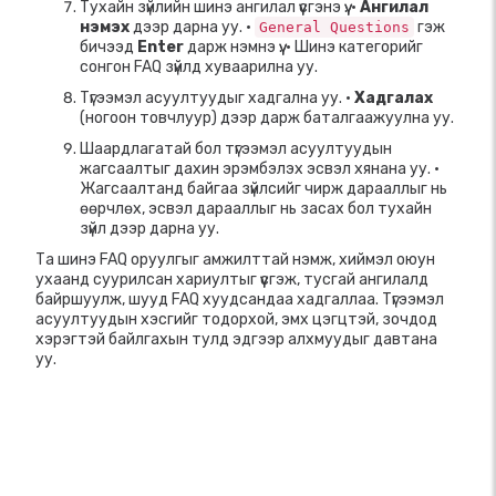
Тухайн зүйлийн шинэ ангилал үүсгэнэ үү. •
Ангилал
нэмэх
дээр дарна уу. •
гэж
General Questions
бичээд
Enter
дарж нэмнэ үү. • Шинэ категорийг
сонгон FAQ зүйлд хуваарилна уу.
Түгээмэл асуултуудыг хадгална уу. •
Хадгалах
(ногоон товчлуур) дээр дарж баталгаажуулна уу.
Шаардлагатай бол түгээмэл асуултуудын
жагсаалтыг дахин эрэмбэлэх эсвэл хянана уу. •
Жагсаалтанд байгаа зүйлсийг чирж дарааллыг нь
өөрчлөх, эсвэл дарааллыг нь засах бол тухайн
зүйл дээр дарна уу.
Та шинэ FAQ оруулгыг амжилттай нэмж, хиймэл оюун
ухаанд суурилсан хариултыг үүсгэж, тусгай ангилалд
байршуулж, шууд FAQ хуудсандаа хадгаллаа. Түгээмэл
асуултуудын хэсгийг тодорхой, эмх цэгцтэй, зочдод
хэрэгтэй байлгахын тулд эдгээр алхмуудыг давтана
уу.