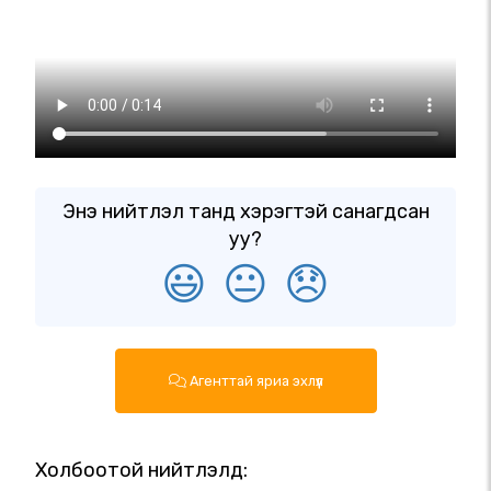
Энэ нийтлэл танд хэрэгтэй санагдсан
уу?
😃
😐
😞
Агенттай яриа эхлүүл
Холбоотой нийтлэлүүд: