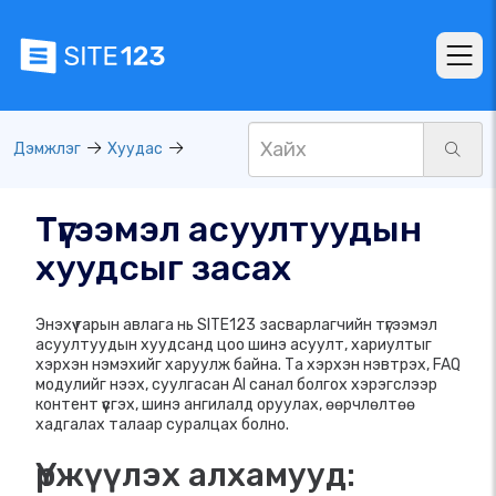
Дэмжлэг
Хуудас
Түгээмэл асуултуудын
хуудсыг засах
Энэхүү гарын авлага нь SITE123 засварлагчийн түгээмэл
асуултуудын хуудсанд цоо шинэ асуулт, хариултыг
хэрхэн нэмэхийг харуулж байна. Та хэрхэн нэвтрэх, FAQ
модулийг нээх, суулгасан AI санал болгох хэрэгслээр
контент үүсгэх, шинэ ангилалд оруулах, өөрчлөлтөө
хадгалах талаар суралцах болно.
Үржүүлэх алхамууд: