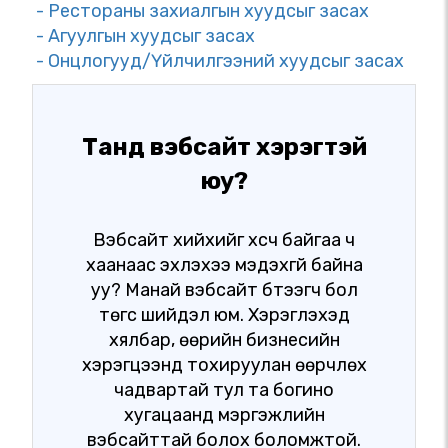
- Рестораны захиалгын хуудсыг засах
- Агуулгын хуудсыг засах
- Онцлогууд/Үйлчилгээний хуудсыг засах
Танд вэбсайт хэрэгтэй
юу?
Вэбсайт хийхийг хүсч байгаа ч
хаанаас эхлэхээ мэдэхгүй байна
уу? Манай вэбсайт бүтээгч бол
төгс шийдэл юм. Хэрэглэхэд
хялбар, өөрийн бизнесийн
хэрэгцээнд тохируулан өөрчлөх
чадвартай тул та богино
хугацаанд мэргэжлийн
вэбсайттай болох боломжтой.