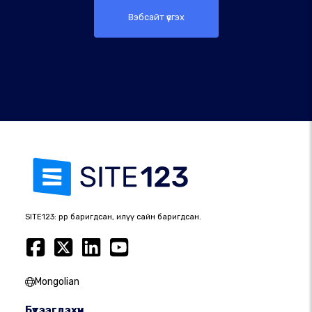
Вэбсайт үүсгэх
SITE123: өөрөөр баригдсан, илүү сайн баригдсан.
Mongolian
Бүтээгдэхүүн