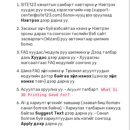
SITE123 хяналтын самбарт нэвтэрнэ үү. • Нэвтрэх
хуудас руу очоод хэрэглэгчийн нэр (support-
center@site123.com) болон нууц үгээ оруулаад
Нэвтрэх
дээр дарна уу.
Засахыг хүсч буй вэбсайтаа нээнэ үү. • Нэвтрэн
орсны дараа та сонгосон төслийн Вэб сайт
засварлагч (Wizard) руу автоматаар шилжих
болно.
FAQ хуудас/модуль руу шилжинэ үү. • Дээд талбар
дахь
Хуудас
дээр дарна уу. • Хуудасны
жагсаалтаас FAQ модулийг сонгоно уу.
Шинэ FAQ зүйл нэмнэ үү. • Түгээмэл асуултуудын
модулийн дотор
байгаа зүйл нэмэх
(цэнхэр
зүйл
нэмэх
товч) дээр дарна уу.
Асуултаа оруулна уу. •
Асуулт
талбарт:
What Is
.
3D Printing Good For?
AI-д хариулт үүсгэхийг зөвшөөр (заавал биш боловч
санал болгож байна). • Хариулах талбарын хажууд
байгаа
Suggest Text
дээр дарна уу. • Санал
болгож буй хариултуудын аль нэгийг сонгоод
Apply дээр
дарна уу.