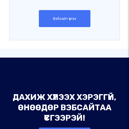
Вэбсайт үүсгэх
ДАХИЖ ХҮЛЭЭХ ХЭРЭГГҮЙ,
ӨНӨӨДӨР ВЭБСАЙТАА
ҮҮСГЭЭРЭЙ!