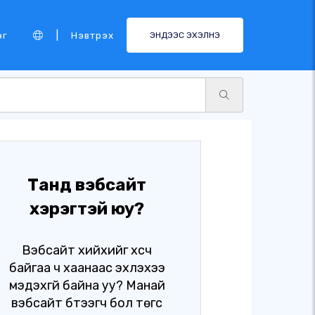
|
эг
Нэвтрэх
ЭНДЭЭС ЭХЭЛНЭ
Танд вэбсайт
хэрэгтэй юу?
Вэбсайт хийхийг хүсч
байгаа ч хаанаас эхлэхээ
мэдэхгүй байна уу? Манай
вэбсайт бүтээгч бол төгс