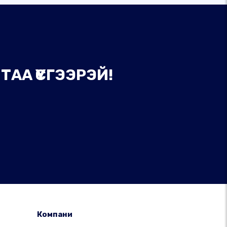
АА ҮҮСГЭЭРЭЙ!
Компани