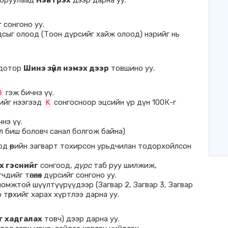
э оруулаад
Нэвтрэх
дээр дарна уу.
г
сонгоно уу.
сыг олоод (Тоон дүрсийг хайж олоод) нэрийг нь
 дотор
Шинэ зүйл нэмэх дээр
товшино уу.
гэж бичнэ үү.
0
ийг нээгээд
сонгосноор эцсийн үр дүн 100К-г
K
нэ үү.
л биш боловч санал болгож байна)
вшоод өөрийн загварт тохирсон урьдчилан тодорхойлсон
х гэснийг
сонгоод,
дүрс
таб руу шилжиж,
дийг төлөөлөх дүрсийг сонгоно уу.
омжтой шүүлтүүрүүдээр (Загвар 2, Загвар 3, Загвар
р төрхийг харах хүртлээ дарна уу.
г хадгалах
товч) дээр дарна уу.