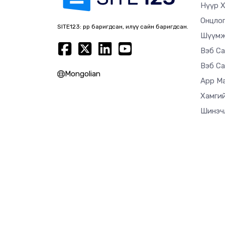
Нүүр 
Онцло
SITE123: өөрөөр баригдсан, илүү сайн баригдсан.
Шүүм
Вэб С
Вэб Са
Mongolian
App M
Хамгий
Шинэч