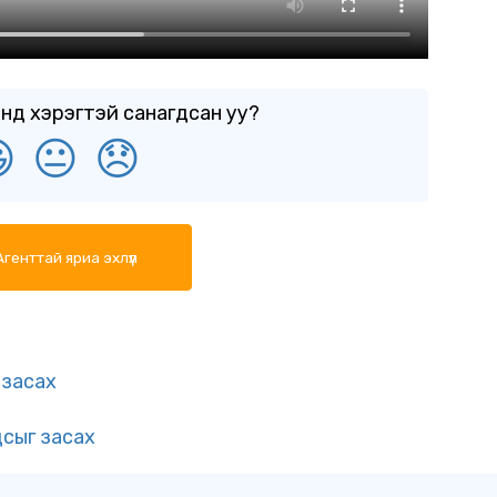
нд хэрэгтэй санагдсан уу?

😐
😞
генттай яриа эхлүүл
 засах
сыг засах