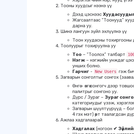
Хэрэглэгчийн нэр, нууц үгэ
Тооны хуудсыг нээнэ үү
Дээд цэснээс
Хуудасууды
Жагсаалтаас "Тоонууд" хууд
дарна уу.
Шинэ лангуун зүйл эхлүүлнэ үү
Тоон хуудасны тохиргооны
Тоолуурыг тохируулна уу
Тоо
– "Тоолох" талбарт
10
Нэгж
– нэгжийн унждаг цэс
унших болно.
Гарчиг
-
гэж бич
New Users
Загварын сонголтыг сонгох (заава
Өнгө – өнгө сонгогч дээр то
палитрыг сонгоно уу.
Дүрс / Зураг –
Зураг сонго
категориудыг үзэж, хэрэглэгч
Загварын шүүлтүүрүүд – бол
4 гэх мэт) өөрт таалагдсан дү
Ажлаа хадгалаарай
Хадгалах
(ногоон
✔ Зүйлий