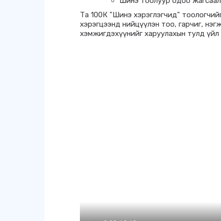
Шинэ тоолуур одоо жагсаалт
Та 100К "Шинэ хэрэглэгчид" тоологчийг
хэрэгцээнд нийцүүлэн тоо, гарчиг, нэг
хэмжигдэхүүнийг харуулахын тулд үйл 