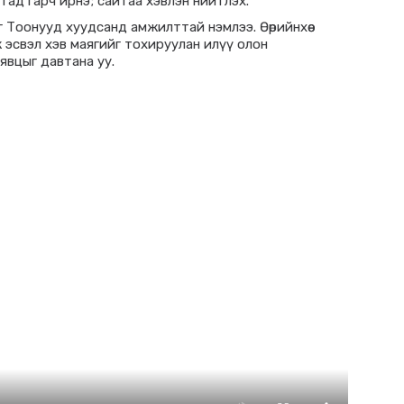
ад гарч ирнэ; сайтаа хэвлэн нийтлэх.
 Тоонууд хуудсанд амжилттай нэмлээ. Өөрийнхөө
ж эсвэл хэв маягийг тохируулан илүү олон
явцыг давтана уу.