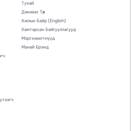
Тухай
Дэмжих Төв
Ажлын Байр
(English)
Хамтарсан Байгууллагууд
Мэргэжилтнүүд
Манай Брэнд
эгч
үтээгч