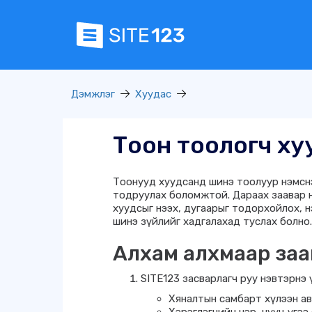
Дэмжлэг
Хуудас
Тоон тоологч ху
Тоонууд хуудсанд шинэ тоолуур нэмсн
тодруулах боломжтой. Дараах заавар н
хуудсыг нээх, дугаарыг тодорхойлох, нэг
шинэ зүйлийг хадгалахад туслах болно.
Алхам алхмаар заа
SITE123 засварлагч руу нэвтэрнэ 
Хяналтын самбарт хүлээн ав