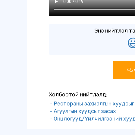
Энэ нийтлэл та

А
Холбоотой нийтлэлүүд:
- Рестораны захиалгын хуудсыг
- Агуулгын хуудсыг засах
- Онцлогууд/Үйлчилгээний хууд