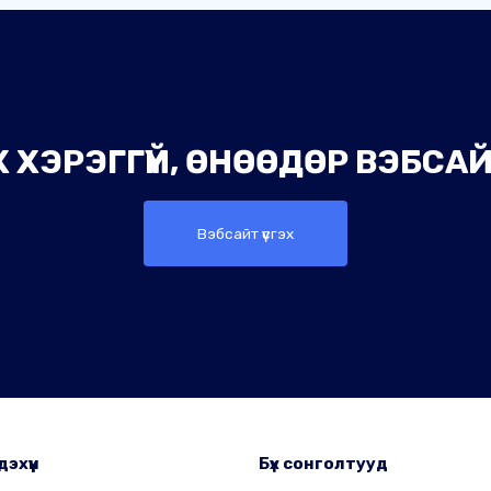
 ХЭРЭГГҮЙ, ӨНӨӨДӨР ВЭБСАЙТ
Вэбсайт үүсгэх
дэхүүн
Бүх сонголтууд