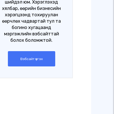
шийдэл юм. Хэрэглэхэд
хялбар, өөрийн бизнесийн
хэрэгцээнд тохируулан
өөрчлөх чадвартай тул та
богино хугацаанд
мэргэжлийн вэбсайттай
болох боломжтой.
Вэбсайт үүсгэх