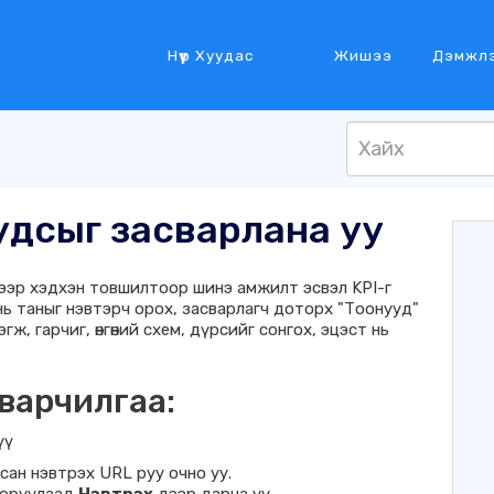
Нүүр Хуудас
Жишээ
Дэмжл
удсыг засварлана уу
ээр хэдхэн товшилтоор шинэ амжилт эсвэл KPI-г
ь таныг нэвтэрч орох, засварлагч доторх "Тоонууд"
ж, гарчиг, өнгөний схем, дүрсийг сонгох, эцэст нь
варчилгаа:
үү
сан нэвтрэх URL руу очно уу.