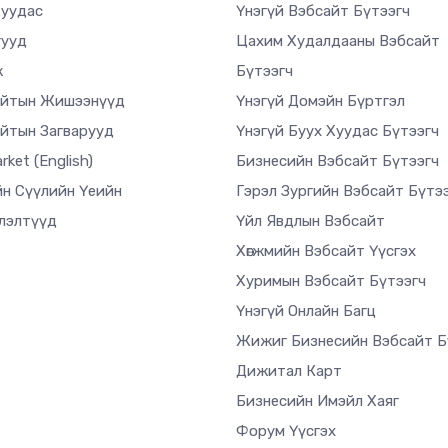
Хуудас
Үнэгүй Вэбсайт Бүтээгч
гууд
Цахим Худалдааны Вэбсайт
ж
Бүтээгч
айтын Жишээнүүд
Үнэгүй Домэйн Бүртгэл
йтын Загварууд
Үнэгүй Буух Хуудас Бүтээгч
arket
(English)
Бизнесийн Вэбсайт Бүтээгч
н Сүүлийн Үеийн
Гэрэл Зургийн Вэбсайт Бүтэ
лэлтүүд
Үйл Явдлын Вэбсайт
Хөгжмийн Вэбсайт Үүсгэх
Хуримын Вэбсайт Бүтээгч
Үнэгүй Онлайн Багц
Жижиг Бизнесийн Вэбсайт Б
Дижитал Карт
Бизнесийн Имэйл Хаяг
Форум Үүсгэх