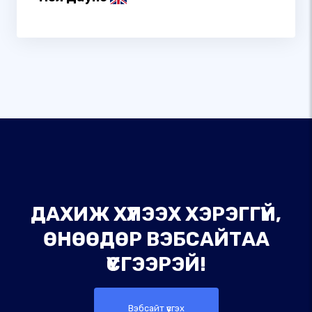
ДАХИЖ ХҮЛЭЭХ ХЭРЭГГҮЙ,
ӨНӨӨДӨР ВЭБСАЙТАА
ҮҮСГЭЭРЭЙ!
Вэбсайт үүсгэх