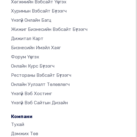
Хөгжмийн Вэбсайт Үүсгэх
Хуримын Вэбсайт Бүтээгч
Үнэгүй Онлайн Багц
Жижиг Бизнесийн Вэбсайт Бүтээгч
Дижитал Карт
Бизнесийн Имэйл Хаяг
Форум Үүсгэх
Онлайн Курс Бүтээгч
Рестораны Вэбсайт Бүтээгч
Онлайн Уулзалт Төлөвлөгч
Үнэгүй Вэб Хостинг
Үнэгүй Вэб Сайтын Дизайн
Компани
Тухай
Дэмжих Төв