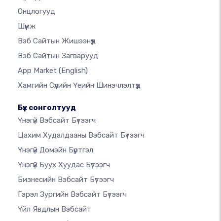
Онцлогууд
Шүүмж
Вэб Сайтын Жишээнүүд
Вэб Сайтын Загварууд
App Market
(English)
Хамгийн Сүүлийн Үеийн Шинэчлэлтүүд
Бүх сонголтууд
Үнэгүй Вэбсайт Бүтээгч
Цахим Худалдааны Вэбсайт Бүтээгч
Үнэгүй Домэйн Бүртгэл
Үнэгүй Буух Хуудас Бүтээгч
Бизнесийн Вэбсайт Бүтээгч
Гэрэл Зургийн Вэбсайт Бүтээгч
Үйл Явдлын Вэбсайт