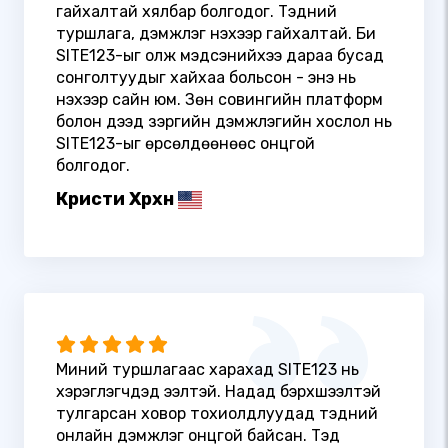
гайхалтай хялбар болгодог. Тэдний
туршлага, дэмжлэг үнэхээр гайхалтай. Би
SITE123-ыг олж мэдсэнийхээ дараа бусад
сонголтуудыг хайхаа больсон - энэ нь
үнэхээр сайн юм. Зөн совингийн платформ
болон дээд зэргийн дэмжлэгийн хослол нь
SITE123-ыг өрсөлдөөнөөс онцгой
болгодог.
Кристи Хөөрхөн
Миний туршлагаас харахад SITE123 нь
хэрэглэгчдэд ээлтэй. Надад бэрхшээлтэй
тулгарсан ховор тохиолдлуудад тэдний
онлайн дэмжлэг онцгой байсан. Тэд