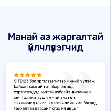
Манай аз жаргалтай
үйлчлүүлэгчид
SITE123 бол эргэлзээгүйгээр миний уулзаж
байсан хамгийн хялбар бөгөөд
хэрэглэгчдэд ээлтэй вэбсайт дизайнер
юм. Тэдний тусламжийн чатын
техникчид нь маш мэргэжлийн хүмүүс бөгөөд
гайхалтай вэбсайт үүсгэх үйл явцыг