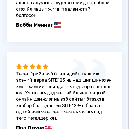
аливаа асуудлыг хурдан шийдэж, вэбсайт
үүсгэх үйл явцыг жигд, тааламжтай
болгосон.
Бобби Меннег
Төрөл бүрийн вэб бүтээгчдийг туршиж
үзсэний дараа SITE123 нь над шиг шинэхэн
хүмүүст хамгийн шилдэг нь гэдгээрээ онцлог
юм. Хэрэглэгчдэд ээлтэй үйл явц, онцгой
онлайн дэмжлэг нь вэб сайтыг бүтээхэд
хялбар болгодог. Би SITE123-д бүрэн 5
одтой үнэлгээ өгсөн - энэ нь эхлэгчдэд
төгс төгөлдөр юм.
Пол Даунс