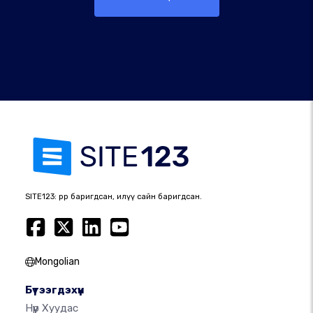
SITE123: өөрөөр баригдсан, илүү сайн баригдсан.
Mongolian
Бүтээгдэхүүн
Нүүр Хуудас