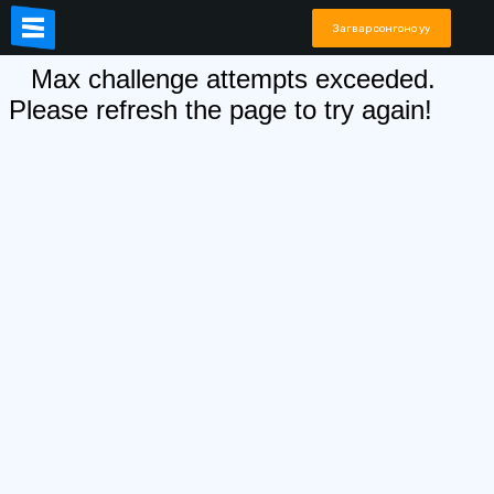
Загвар сонгоно уу